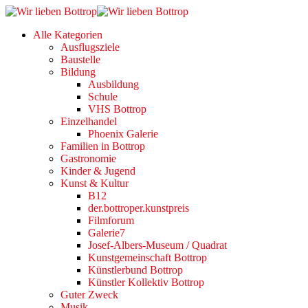
Alle Kategorien
Ausflugsziele
Baustelle
Bildung
Ausbildung
Schule
VHS Bottrop
Einzelhandel
Phoenix Galerie
Familien in Bottrop
Gastronomie
Kinder & Jugend
Kunst & Kultur
B12
der.bottroper.kunstpreis
Filmforum
Galerie7
Josef-Albers-Museum / Quadrat
Kunstgemeinschaft Bottrop
Künstlerbund Bottrop
Künstler Kollektiv Bottrop
Guter Zweck
Musik