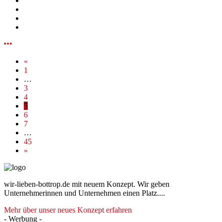
«
1
…
3
4
5
6
7
…
45
»
wir-lieben-bottrop.de mit neuem Konzept. Wir geben
Unternehmerinnen und Unternehmen einen Platz....
Mehr über unser neues Konzept erfahren
- Werbung -