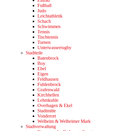
Einrad
Fußball
Judo
Leichtathletik
Schach
Schwimmen
Tennis
Tischtennis
Turnen
Unterwasserrugby
Stadtteile
Batenbrock
Boy
Ebel
Eigen
Feldhausen
Fuhlenbrock
Grafenwald
Kirchhellen
Lehmkuhle
Overhagen & Ekel
Stadtmitte
Vonderort
Welheim & Welheimer Mark
Stadtverwaltung