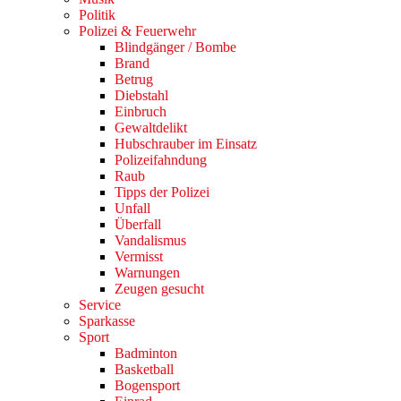
Politik
Polizei & Feuerwehr
Blindgänger / Bombe
Brand
Betrug
Diebstahl
Einbruch
Gewaltdelikt
Hubschrauber im Einsatz
Polizeifahndung
Raub
Tipps der Polizei
Unfall
Überfall
Vandalismus
Vermisst
Warnungen
Zeugen gesucht
Service
Sparkasse
Sport
Badminton
Basketball
Bogensport