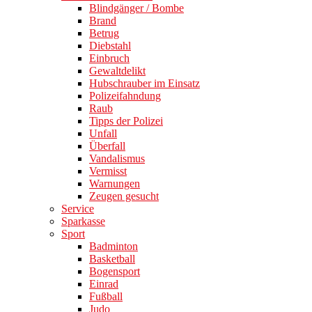
Blindgänger / Bombe
Brand
Betrug
Diebstahl
Einbruch
Gewaltdelikt
Hubschrauber im Einsatz
Polizeifahndung
Raub
Tipps der Polizei
Unfall
Überfall
Vandalismus
Vermisst
Warnungen
Zeugen gesucht
Service
Sparkasse
Sport
Badminton
Basketball
Bogensport
Einrad
Fußball
Judo