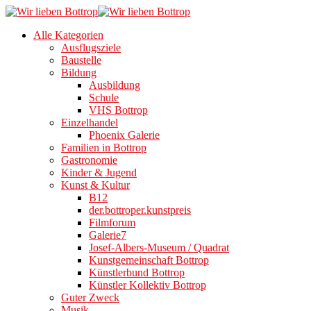
Alle Kategorien
Ausflugsziele
Baustelle
Bildung
Ausbildung
Schule
VHS Bottrop
Einzelhandel
Phoenix Galerie
Familien in Bottrop
Gastronomie
Kinder & Jugend
Kunst & Kultur
B12
der.bottroper.kunstpreis
Filmforum
Galerie7
Josef-Albers-Museum / Quadrat
Kunstgemeinschaft Bottrop
Künstlerbund Bottrop
Künstler Kollektiv Bottrop
Guter Zweck
Musik