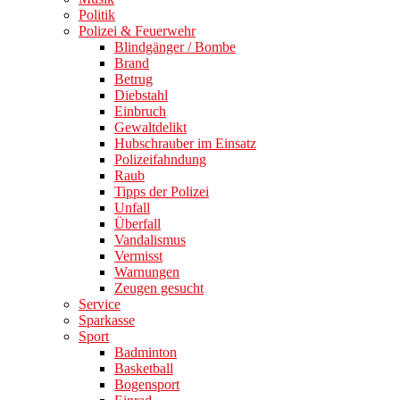
Politik
Polizei & Feuerwehr
Blindgänger / Bombe
Brand
Betrug
Diebstahl
Einbruch
Gewaltdelikt
Hubschrauber im Einsatz
Polizeifahndung
Raub
Tipps der Polizei
Unfall
Überfall
Vandalismus
Vermisst
Warnungen
Zeugen gesucht
Service
Sparkasse
Sport
Badminton
Basketball
Bogensport