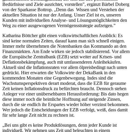
Bedürfnisse und Ziele ausrichtet, vorstellen”, ergänzt Bärbel Doberg
von der Sparkasse Bottrop. „Denn das Wissen und Verstehen der
aktuellen Situation ist nur der Anfang. Unser Ziel ist es, unseren
Kunden mit individuellen Analyse- und Lösungsmöglichkeiten den
Weg zu einer ausgewogenen Vermögensstrategie aufzeigen.”
Katharina Böttcher gibt einen volkswirtschaftlichen Ausblick: Es
sind keine normalen Zeiten, darauf kann man sich schnell einigen.
Immer mehr übernehmen die Notenbanken das Kommando an den
Finanzmärkten. Am Ende wirken sie jedoch stabilisierend. Vor allem
die Europäische Zentralbank (EZB) setzt weiter auf Krisen- und
Deflationsbekämpfung, auch mit umfassenderen Anleihekäufen.
Aktuell sind die Inflationsraten vor allem ölpreisbedingt nach unten
gedrückt. Hier erwarten die Volkswirte der DekaBank in den
kommenden Monaten eine Gegenbewegung. Indes sind die
Wachstumsperspektiven derart moderat, dass die EZB für geraume
Zeit keinen Inflationsdruck zu befürchten braucht. Dennoch stehen
Anleger vor einer unübersehbaren Herausforderung: Bis dato hegen
diese immer noch die heimliche Hoffnung auf steigende Zinsen,
durch die sie endlich ihr Erspartes wieder höher verzinst bekommen.
Wer jedoch die Entscheidungen der EZB verfolgt, weiß, dass damit
für sehr lange Zeit nicht zu rechnen ist.
„Bei uns gibt es keine Produktlösungen, denn jeder Kunde ist
individuell. Wir nehmen uns Zeit und beleuchten in einem