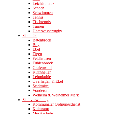
Leichtathletik
Schach
Schwimmen
Tennis
Tischtennis
Turnen
Unterwasserrugby
Stadtteile
Batenbrock
Boy
Ebel
Eigen
Feldhausen
Fuhlenbrock
Grafenwald
Kirchhellen
Lehmkuhle
Overhagen & Ekel
Stadtmitte
Vonderort
Welheim & Welheimer Mark
Stadtverwaltung
Kommunaler Ordnungsdienst
Kulturamt
Musikschule