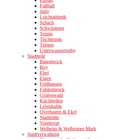
Einrad
Fußball
Judo
Leichtathletik
Schach
Schwimmen
Tennis
Tischtennis
Turnen
Unterwasserrugby
Stadtteile
Batenbrock
Boy
Ebel
Eigen
Feldhausen
Fuhlenbrock
Grafenwald
Kirchhellen
Lehmkuhle
Overhagen & Ekel
Stadtmitte
Vonderort
Welheim & Welheimer Mark
Stadtverwaltung