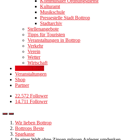
Kommunaler Ordnungsdienst
Kulturamt
Musikschule
Pressestelle Stadt Bottrop
Stadtarchiv
Stellenangebote
Tipps für Touristen
Veranstaltungen in Bottrop
Verkehr
Verein
Wetter
Wirtschaft
Bottrops Beste
Veranstaltungen
Shop
Partner
22.572 Follower
14.711 Follower
Wir lieben Bottrop
Bottrops Beste
Sparkasse
In einer Welt ohne Zinsen müssen Anleger umdenken