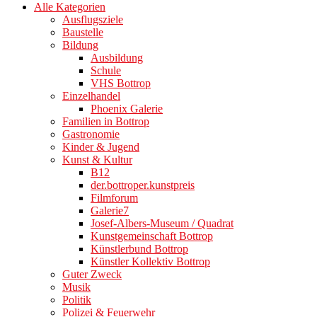
Alle Kategorien
Ausflugsziele
Baustelle
Bildung
Ausbildung
Schule
VHS Bottrop
Einzelhandel
Phoenix Galerie
Familien in Bottrop
Gastronomie
Kinder & Jugend
Kunst & Kultur
B12
der.bottroper.kunstpreis
Filmforum
Galerie7
Josef-Albers-Museum / Quadrat
Kunstgemeinschaft Bottrop
Künstlerbund Bottrop
Künstler Kollektiv Bottrop
Guter Zweck
Musik
Politik
Polizei & Feuerwehr