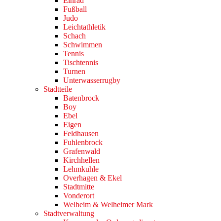
Einrad
Fußball
Judo
Leichtathletik
Schach
Schwimmen
Tennis
Tischtennis
Turnen
Unterwasserrugby
Stadtteile
Batenbrock
Boy
Ebel
Eigen
Feldhausen
Fuhlenbrock
Grafenwald
Kirchhellen
Lehmkuhle
Overhagen & Ekel
Stadtmitte
Vonderort
Welheim & Welheimer Mark
Stadtverwaltung