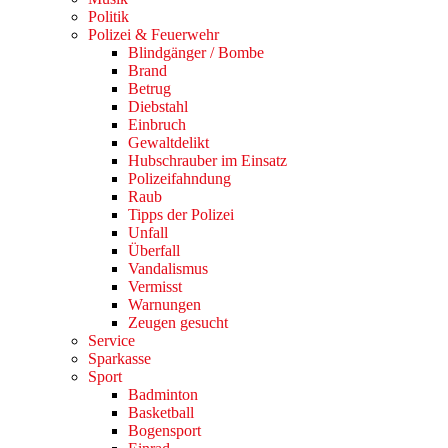
Politik
Polizei & Feuerwehr
Blindgänger / Bombe
Brand
Betrug
Diebstahl
Einbruch
Gewaltdelikt
Hubschrauber im Einsatz
Polizeifahndung
Raub
Tipps der Polizei
Unfall
Überfall
Vandalismus
Vermisst
Warnungen
Zeugen gesucht
Service
Sparkasse
Sport
Badminton
Basketball
Bogensport