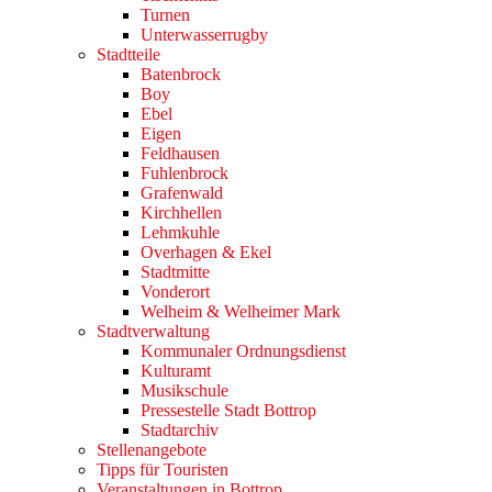
Turnen
Unterwasserrugby
Stadtteile
Batenbrock
Boy
Ebel
Eigen
Feldhausen
Fuhlenbrock
Grafenwald
Kirchhellen
Lehmkuhle
Overhagen & Ekel
Stadtmitte
Vonderort
Welheim & Welheimer Mark
Stadtverwaltung
Kommunaler Ordnungsdienst
Kulturamt
Musikschule
Pressestelle Stadt Bottrop
Stadtarchiv
Stellenangebote
Tipps für Touristen
Veranstaltungen in Bottrop