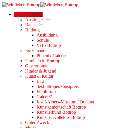
Alle Kategorien
Ausflugsziele
Baustelle
Bildung
Ausbildung
Schule
VHS Bottrop
Einzelhandel
Phoenix Galerie
Familien in Bottrop
Gastronomie
Kinder & Jugend
Kunst & Kultur
B12
der.bottroper.kunstpreis
Filmforum
Galerie7
Josef-Albers-Museum / Quadrat
Kunstgemeinschaft Bottrop
Künstlerbund Bottrop
Künstler Kollektiv Bottrop
Guter Zweck
Musik