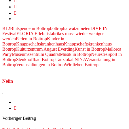
B12
Blutspende in Bottrop
bottrophatwatzubieten
DIVE IN
Festival
ELORIA Erlebnisfabrik
es muss wieder weniger
werden
Ferien in Bottrop
Kinder in
Bottrop
Knappschaftskrankenhaus
Knappschaftskrankenhaus
Bottrop
Kulturzentrum August Everding
Kunst in Bottrop
Mallorca
Party
Museumszentrum Quadrat
Musik in Bottrop
Neuestes
Sport in
Bottrop
Stenkhoffbad Bottrop
Tanzlokal NINA
Veranstaltung in
Bottrop
Veranstaltungen in Bottrop
Wir lieben Bottrop
Nolin
.
Vorheriger Beitrag