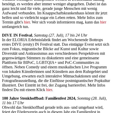
benötigt, es werden aber immer weniger abgegeben. Dabei ist das
ganz leicht und für viele, gerade junge Menschen mit wenig
Aufwand verbunden. Im Knappschaftskrankenhaus könnt ihr jetzt
helfen und so vielleicht sogar ein Leben retten. Mehr Infos zum
Termin gibt’s
hier
. Wer sich vorab informieren mag, kann das
hier
umfangreich tun.
DIVE IN Festival
,
Samstag (27. Juli), 17 bis 24 Uhr
In der ELORIA Erlebnisfabrik findet am Wochenende Bottrops
erstes DIVE (ersity) IN Festival statt. Das eintägige Event setzt sich
zum Fokus, migrantische Blicke auf Kunst und Kultur sowie
Diversität und Antirassismus aus verschiedenen Perspektiven mit
gegenwärtigen Stimmen zu diskutieren und eine gemeinsame
Plattform für BIPoC, LGBTQIA+ und PoC-Communities zu
öffnen. Neben Comedy und einem musikalischen Live Programm
von lokalen Künstlerinnen und Künstlern aus dem Ruhrgebiet und
Umgebung, erwarten euch interaktive Mitmachaktionen und eine
Fotografieausstellung, die die Einflüsse postmigrantischer Popkultur
illustriert. Der Eintritt ist frei, der Zugang barrierefrei. Mehr Infos
findest Du mit einem Klick
hier
.
100 Jahre Stenkhoffbad: Familienfest 2024,
Sonntag (28. Juli),
11 bis 17 Uhr
Obwohl das Stenkhoffbad gerade teils aus- und umgebaut wird,
feiert der Förderverein auch in diesem Jahr ein Familienfest in