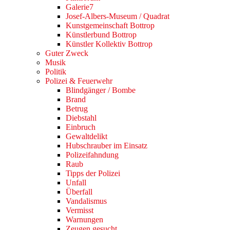
Galerie7
Josef-Albers-Museum / Quadrat
Kunstgemeinschaft Bottrop
Künstlerbund Bottrop
Künstler Kollektiv Bottrop
Guter Zweck
Musik
Politik
Polizei & Feuerwehr
Blindgänger / Bombe
Brand
Betrug
Diebstahl
Einbruch
Gewaltdelikt
Hubschrauber im Einsatz
Polizeifahndung
Raub
Tipps der Polizei
Unfall
Überfall
Vandalismus
Vermisst
Warnungen
Zeugen gesucht