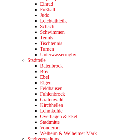
Einrad
Fußball
Judo
Leichtathletik
Schach
Schwimmen
Tennis
Tischtennis
Turnen
Unterwasserrugby
Stadtteile
Batenbrock
Boy
Ebel
Eigen
Feldhausen
Fuhlenbrock
Grafenwald
Kirchhellen
Lehmkuhle
Overhagen & Ekel
Stadtmitte
Vonderort
Welheim & Welheimer Mark
Stadtverwaltung