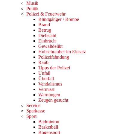
Musik
Politik
Polizei & Feuerwehr
Blindgänger / Bombe
Brand
Betrug
Diebstahl
Einbruch
Gewaltdelikt
Hubschrauber im Einsatz
Polizeifahndung
Raub
Tipps der Polizei
Unfall
Überfall
Vandalismus
Vermisst
Warnungen
Zeugen gesucht
Service
Sparkasse
Sport
Badminton
Basketball
Bogensport