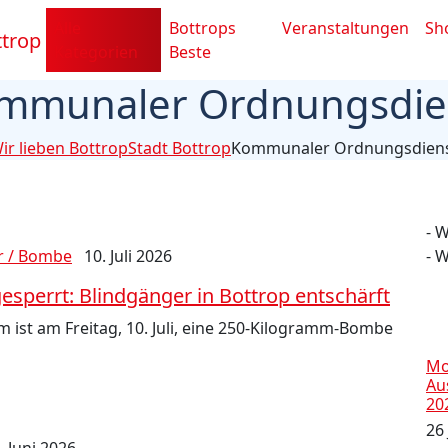
Alle
Bottrops
Veranstaltungen
Sh
Kategorien
Beste
mmunaler Ordnungsdie
ir lieben Bottrop
Stadt Bottrop
Kommunaler Ordnungsdien
- 
r / Bombe
10. Juli 2026
- 
sperrt: Blindgänger in Bottrop entschärft
 ist am Freitag, 10. Juli, eine 250-Kilogramm-Bombe
Mo
Au
20
26 