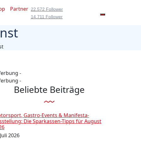
op
Partner
22.572 Follower
14.711 Follower
nst
st
Werbung -
Werbung -
Beliebte Beiträge
torsport, Gastro-Events & Manifesta-
sstellung: Die Sparkassen-Tipps für August
26
Juli 2026