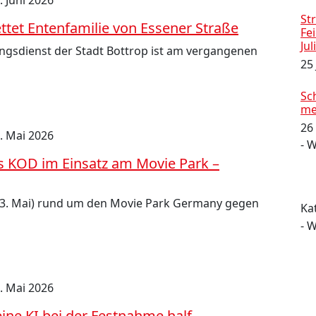
. Juni 2026
Str
ettet Entenfamilie von Essener Straße
Fe
Jul
gsdienst der Stadt Bottrop ist am vergangenen
25
Sc
me
26
. Mai 2026
- 
s KOD im Einsatz am Movie Park –
(23. Mai) rund um den Movie Park Germany gegen
Ka
- 
. Mai 2026
eine KI bei der Festnahme half