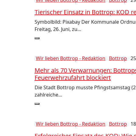
Wir lieben Bottrop - Redaktion
Bottrop
29
Tierischer Einsatz in Bottrop: KOD r
Symbolbild: Pixabay Der Kommunale Ordnun
Freitag, 26. Juni, zu…
Wir lieben Bottrop - Redaktion
Bottrop
25
Mehr als 70 Verwarnungen: Bottrop
Feuerwehrzufahrt blockiert
Die Stadt Bottrop musste Pfingstsamstag 
zahlreiche…
Wir lieben Bottrop - Redaktion
Bottrop
18
Erfolgreicher Einsatz des KOD: Wie 