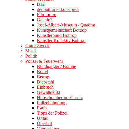
B12
der.bottroper.kunstpreis
Filmforum
Galerie7
Josef-Albers-Museum / Quadrat
Kunstgemeinschaft Bottrop
Künstlerbund Bottrop
Künstler Kollektiv Bottrop
Guter Zweck
Musik
Politik
Polizei & Feuerwehr
Blindgänger / Bombe
Brand
Betrug
Diebstahl
Einbruch
Gewaltdelikt
Hubschrauber im Einsatz
Polizeifahndung
Raub
Tipps der Polizei
Unfall
Überfall
Vandalismus