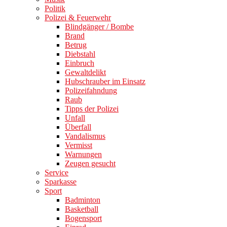
Politik
Polizei & Feuerwehr
Blindgänger / Bombe
Brand
Betrug
Diebstahl
Einbruch
Gewaltdelikt
Hubschrauber im Einsatz
Polizeifahndung
Raub
Tipps der Polizei
Unfall
Überfall
Vandalismus
Vermisst
Warnungen
Zeugen gesucht
Service
Sparkasse
Sport
Badminton
Basketball
Bogensport