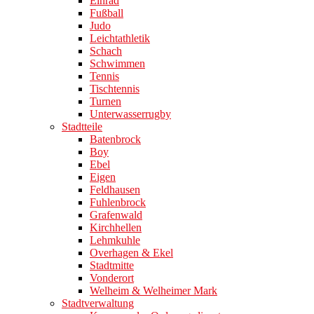
Einrad
Fußball
Judo
Leichtathletik
Schach
Schwimmen
Tennis
Tischtennis
Turnen
Unterwasserrugby
Stadtteile
Batenbrock
Boy
Ebel
Eigen
Feldhausen
Fuhlenbrock
Grafenwald
Kirchhellen
Lehmkuhle
Overhagen & Ekel
Stadtmitte
Vonderort
Welheim & Welheimer Mark
Stadtverwaltung