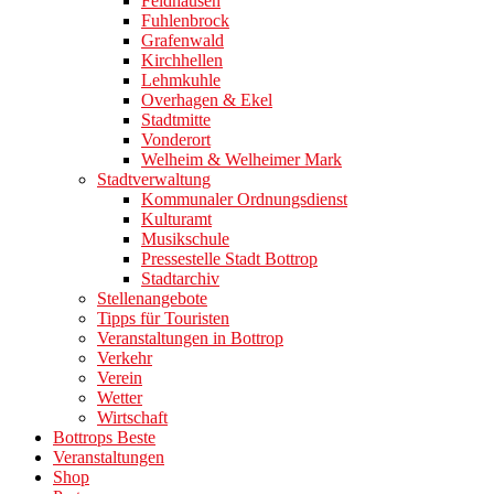
Feldhausen
Fuhlenbrock
Grafenwald
Kirchhellen
Lehmkuhle
Overhagen & Ekel
Stadtmitte
Vonderort
Welheim & Welheimer Mark
Stadtverwaltung
Kommunaler Ordnungsdienst
Kulturamt
Musikschule
Pressestelle Stadt Bottrop
Stadtarchiv
Stellenangebote
Tipps für Touristen
Veranstaltungen in Bottrop
Verkehr
Verein
Wetter
Wirtschaft
Bottrops Beste
Veranstaltungen
Shop