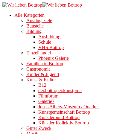
Alle Kategorien
Ausflugsziele
Baustelle
Bildung
Ausbildung
Schule
VHS Bottrop
Einzelhandel
Phoenix Galerie
Familien in Bottrop
Gastronomie
Kinder & Jugend
Kunst & Kultur
B12
der.bottroper.kunstpreis
Filmforum
Galerie7
Josef-Albers-Museum / Quadrat
Kunstgemeinschaft Bottrop
Künstlerbund Bottrop
Künstler Kollektiv Bottrop
Guter Zweck
Musik