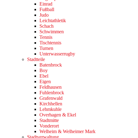
Einrad
Fußball
Judo
Leichtathletik
Schach
Schwimmen
Tennis
Tischtennis
Turnen
Unterwasserrugby
Stadtteile
Batenbrock
Boy
Ebel
Eigen
Feldhausen
Fuhlenbrock
Grafenwald
Kirchhellen
Lehmkuhle
Overhagen & Ekel
Stadtmitte
Vonderort
Welheim & Welheimer Mark
Stadtverwaltung