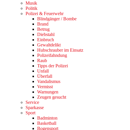
Musik
Politik
Polizei & Feuerwehr
Blindgänger / Bombe
Brand
Betrug
Diebstahl
Einbruch
Gewaltdelikt
Hubschrauber im Einsatz
Polizeifahndung
Raub
Tipps der Polizei
Unfall
Überfall
Vandalismus
Vermisst
Warnungen
Zeugen gesucht
Service
Sparkasse
Sport
Badminton
Basketball
Bogensport