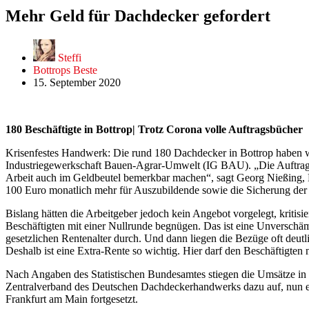
Mehr Geld für Dachdecker gefordert
Steffi
Bottrops Beste
15. September 2020
180 Beschäftigte in Bottrop| Trotz Corona volle Auftragsbücher
Krisenfestes Handwerk: Die rund 180 Dachdecker in Bottrop haben währ
Industriegewerkschaft Bauen-Agrar-Umwelt (IG BAU). „Die Auftragsb
Arbeit auch im Geldbeutel bemerkbar machen“, sagt Georg Nießing, 
100 Euro monatlich mehr für Auszubildende sowie die Sicherung der Z
Bislang hätten die Arbeitgeber jedoch kein Angebot vorgelegt, kriti
Beschäftigten mit einer Nullrunde begnügen. Das ist eine Unverschämt
gesetzlichen Rentenalter durch. Und dann liegen die Bezüge oft deutl
Deshalb ist eine Extra-Rente so wichtig. Hier darf den Beschäftigten
Nach Angaben des Statistischen Bundesamtes stiegen die Umsätze in 
Zentralverband des Deutschen Dachdeckerhandwerks dazu auf, nun ei
Frankfurt am Main fortgesetzt.