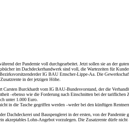
end der Pandemie voll durchgearbeitet. Jetzt sollen sie an der guten W
ücher im Dachdeckerhandwerk sind voll, die Wartezeiten für Kunden l
Bezirksvorsitzenderder IG BAU Emscher-Lippe-Aa. Die Gewerkschaft ve
usatzrente in der jetzigen Höhe.
siert Carsten Burckhardt vom IG BAU-Bundesvorstand, der die Verhandl
heit –ebenso wie die Forderung nach Einschnitten bei der tariflichen 
ich unter 1.000 Euro.
 nicht in die Tasche gegriffen werden –weder bei den künftigen Rentne
der Dachdeckerei und Bauspenglerei in der ersten, von der Pandemie g
n akzeptables Lohn-Angebot vorzulegen. Die Zusatzrente dürfe nicht