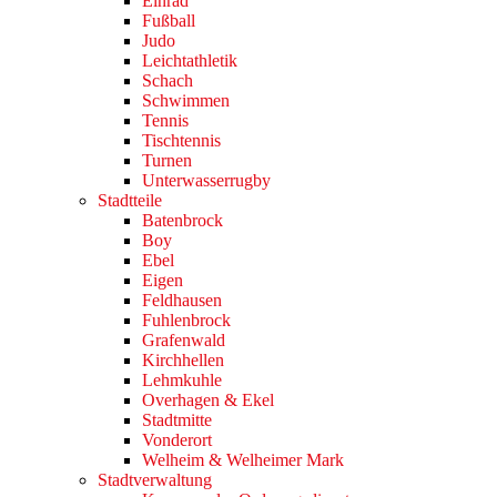
Einrad
Fußball
Judo
Leichtathletik
Schach
Schwimmen
Tennis
Tischtennis
Turnen
Unterwasserrugby
Stadtteile
Batenbrock
Boy
Ebel
Eigen
Feldhausen
Fuhlenbrock
Grafenwald
Kirchhellen
Lehmkuhle
Overhagen & Ekel
Stadtmitte
Vonderort
Welheim & Welheimer Mark
Stadtverwaltung