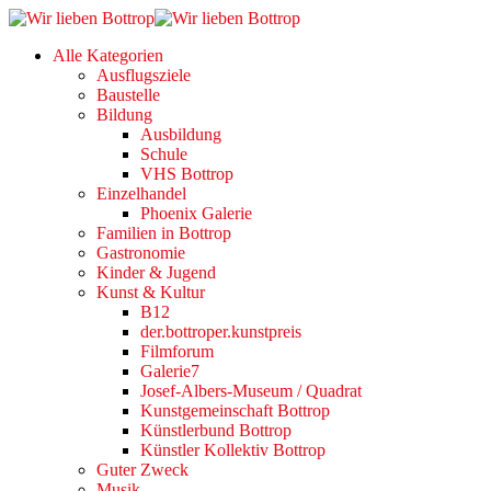
Alle Kategorien
Ausflugsziele
Baustelle
Bildung
Ausbildung
Schule
VHS Bottrop
Einzelhandel
Phoenix Galerie
Familien in Bottrop
Gastronomie
Kinder & Jugend
Kunst & Kultur
B12
der.bottroper.kunstpreis
Filmforum
Galerie7
Josef-Albers-Museum / Quadrat
Kunstgemeinschaft Bottrop
Künstlerbund Bottrop
Künstler Kollektiv Bottrop
Guter Zweck
Musik