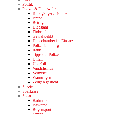
Politik
Polizei & Feuerwehr
Blindgänger / Bombe
Brand
Betrug
Diebstahl
Einbruch
Gewaltdelikt
Hubschrauber im Einsatz
Polizeifahndung
Raub
Tipps der Polizei
Unfall
Überfall
Vandalismus
Vermisst
Warnungen
Zeugen gesucht
Service
Sparkasse
Sport
Badminton
Basketball
Bogensport