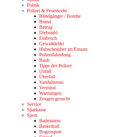
Politik
Polizei & Feuerwehr
Blindgänger / Bombe
Brand
Betrug
Diebstahl
Einbruch
Gewaltdelikt
Hubschrauber im Einsatz
Polizeifahndung
Raub
Tipps der Polizei
Unfall
Überfall
Vandalismus
Vermisst
Warnungen
Zeugen gesucht
Service
Sparkasse
Sport
Badminton
Basketball
Bogensport