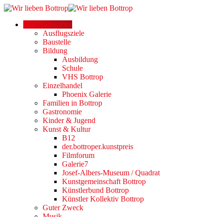
Alle Kategorien
Ausflugsziele
Baustelle
Bildung
Ausbildung
Schule
VHS Bottrop
Einzelhandel
Phoenix Galerie
Familien in Bottrop
Gastronomie
Kinder & Jugend
Kunst & Kultur
B12
der.bottroper.kunstpreis
Filmforum
Galerie7
Josef-Albers-Museum / Quadrat
Kunstgemeinschaft Bottrop
Künstlerbund Bottrop
Künstler Kollektiv Bottrop
Guter Zweck
Musik