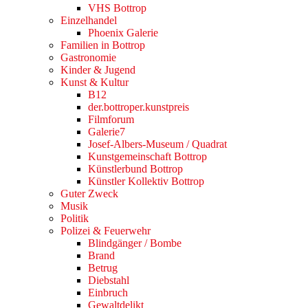
VHS Bottrop
Einzelhandel
Phoenix Galerie
Familien in Bottrop
Gastronomie
Kinder & Jugend
Kunst & Kultur
B12
der.bottroper.kunstpreis
Filmforum
Galerie7
Josef-Albers-Museum / Quadrat
Kunstgemeinschaft Bottrop
Künstlerbund Bottrop
Künstler Kollektiv Bottrop
Guter Zweck
Musik
Politik
Polizei & Feuerwehr
Blindgänger / Bombe
Brand
Betrug
Diebstahl
Einbruch
Gewaltdelikt