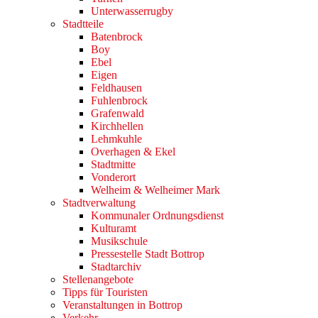
Unterwasserrugby
Stadtteile
Batenbrock
Boy
Ebel
Eigen
Feldhausen
Fuhlenbrock
Grafenwald
Kirchhellen
Lehmkuhle
Overhagen & Ekel
Stadtmitte
Vonderort
Welheim & Welheimer Mark
Stadtverwaltung
Kommunaler Ordnungsdienst
Kulturamt
Musikschule
Pressestelle Stadt Bottrop
Stadtarchiv
Stellenangebote
Tipps für Touristen
Veranstaltungen in Bottrop
Verkehr