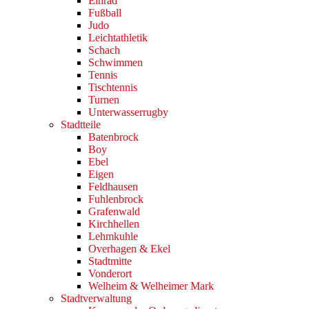
Einrad
Fußball
Judo
Leichtathletik
Schach
Schwimmen
Tennis
Tischtennis
Turnen
Unterwasserrugby
Stadtteile
Batenbrock
Boy
Ebel
Eigen
Feldhausen
Fuhlenbrock
Grafenwald
Kirchhellen
Lehmkuhle
Overhagen & Ekel
Stadtmitte
Vonderort
Welheim & Welheimer Mark
Stadtverwaltung