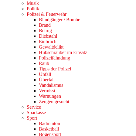
Musik
Politik
Polizei & Feuerwehr
Blindgänger / Bombe
Brand
Betrug
Diebstahl
Einbruch
Gewaltdelikt
Hubschrauber im Einsatz
Polizeifahndung
Raub
Tipps der Polizei
Unfall
Überfall
Vandalismus
Vermisst
Warnungen
Zeugen gesucht
Service
Sparkasse
Sport
Badminton
Basketball
Bogensport