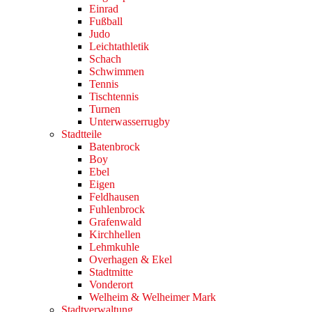
Einrad
Fußball
Judo
Leichtathletik
Schach
Schwimmen
Tennis
Tischtennis
Turnen
Unterwasserrugby
Stadtteile
Batenbrock
Boy
Ebel
Eigen
Feldhausen
Fuhlenbrock
Grafenwald
Kirchhellen
Lehmkuhle
Overhagen & Ekel
Stadtmitte
Vonderort
Welheim & Welheimer Mark
Stadtverwaltung