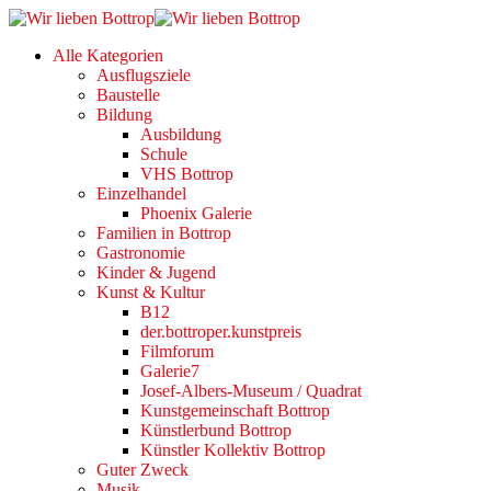
Alle Kategorien
Ausflugsziele
Baustelle
Bildung
Ausbildung
Schule
VHS Bottrop
Einzelhandel
Phoenix Galerie
Familien in Bottrop
Gastronomie
Kinder & Jugend
Kunst & Kultur
B12
der.bottroper.kunstpreis
Filmforum
Galerie7
Josef-Albers-Museum / Quadrat
Kunstgemeinschaft Bottrop
Künstlerbund Bottrop
Künstler Kollektiv Bottrop
Guter Zweck
Musik