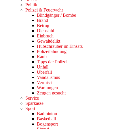
Politik
Polizei & Feuerwehr
Blindgänger / Bombe
Brand
Betrug
Diebstahl
Einbruch
Gewaltdelikt
Hubschrauber im Einsatz
Polizeifahndung
Raub
Tipps der Polizei
Unfall
Überfall
Vandalismus
Vermisst
Warnungen
Zeugen gesucht
Service
Sparkasse
Sport
Badminton
Basketball
Bogensport