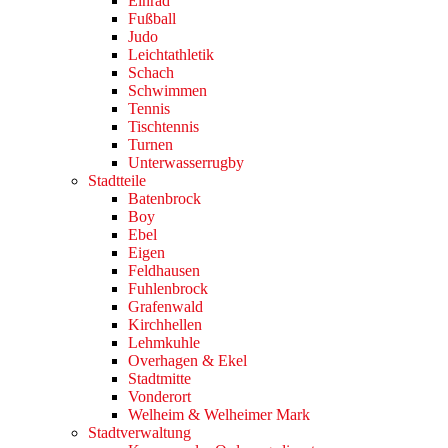
Einrad
Fußball
Judo
Leichtathletik
Schach
Schwimmen
Tennis
Tischtennis
Turnen
Unterwasserrugby
Stadtteile
Batenbrock
Boy
Ebel
Eigen
Feldhausen
Fuhlenbrock
Grafenwald
Kirchhellen
Lehmkuhle
Overhagen & Ekel
Stadtmitte
Vonderort
Welheim & Welheimer Mark
Stadtverwaltung