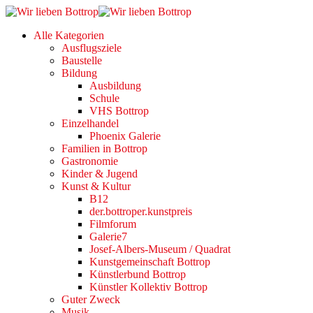
Alle Kategorien
Ausflugsziele
Baustelle
Bildung
Ausbildung
Schule
VHS Bottrop
Einzelhandel
Phoenix Galerie
Familien in Bottrop
Gastronomie
Kinder & Jugend
Kunst & Kultur
B12
der.bottroper.kunstpreis
Filmforum
Galerie7
Josef-Albers-Museum / Quadrat
Kunstgemeinschaft Bottrop
Künstlerbund Bottrop
Künstler Kollektiv Bottrop
Guter Zweck
Musik