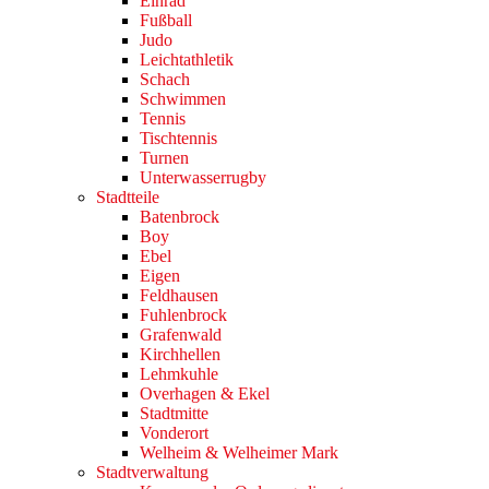
Einrad
Fußball
Judo
Leichtathletik
Schach
Schwimmen
Tennis
Tischtennis
Turnen
Unterwasserrugby
Stadtteile
Batenbrock
Boy
Ebel
Eigen
Feldhausen
Fuhlenbrock
Grafenwald
Kirchhellen
Lehmkuhle
Overhagen & Ekel
Stadtmitte
Vonderort
Welheim & Welheimer Mark
Stadtverwaltung