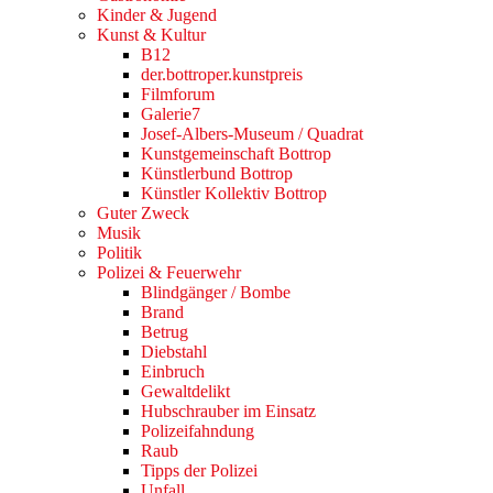
Kinder & Jugend
Kunst & Kultur
B12
der.bottroper.kunstpreis
Filmforum
Galerie7
Josef-Albers-Museum / Quadrat
Kunstgemeinschaft Bottrop
Künstlerbund Bottrop
Künstler Kollektiv Bottrop
Guter Zweck
Musik
Politik
Polizei & Feuerwehr
Blindgänger / Bombe
Brand
Betrug
Diebstahl
Einbruch
Gewaltdelikt
Hubschrauber im Einsatz
Polizeifahndung
Raub
Tipps der Polizei
Unfall