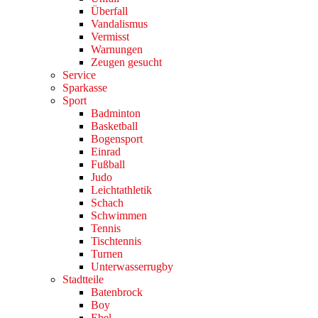
Überfall
Vandalismus
Vermisst
Warnungen
Zeugen gesucht
Service
Sparkasse
Sport
Badminton
Basketball
Bogensport
Einrad
Fußball
Judo
Leichtathletik
Schach
Schwimmen
Tennis
Tischtennis
Turnen
Unterwasserrugby
Stadtteile
Batenbrock
Boy
Ebel