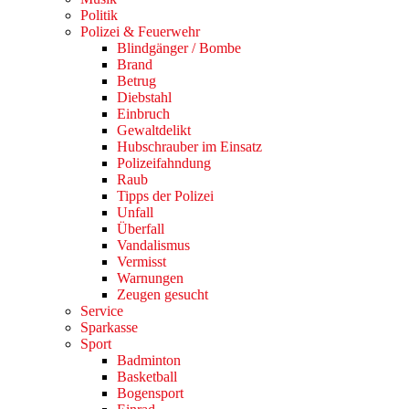
Politik
Polizei & Feuerwehr
Blindgänger / Bombe
Brand
Betrug
Diebstahl
Einbruch
Gewaltdelikt
Hubschrauber im Einsatz
Polizeifahndung
Raub
Tipps der Polizei
Unfall
Überfall
Vandalismus
Vermisst
Warnungen
Zeugen gesucht
Service
Sparkasse
Sport
Badminton
Basketball
Bogensport