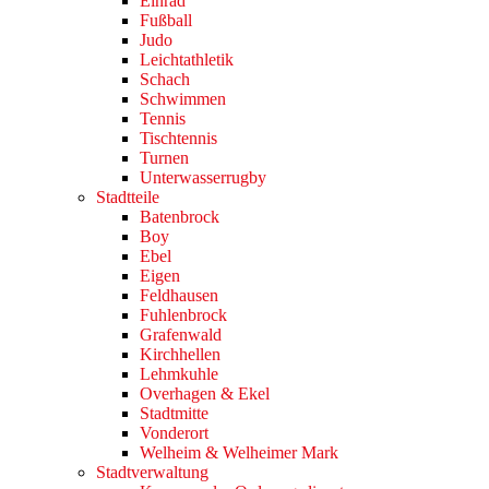
Einrad
Fußball
Judo
Leichtathletik
Schach
Schwimmen
Tennis
Tischtennis
Turnen
Unterwasserrugby
Stadtteile
Batenbrock
Boy
Ebel
Eigen
Feldhausen
Fuhlenbrock
Grafenwald
Kirchhellen
Lehmkuhle
Overhagen & Ekel
Stadtmitte
Vonderort
Welheim & Welheimer Mark
Stadtverwaltung