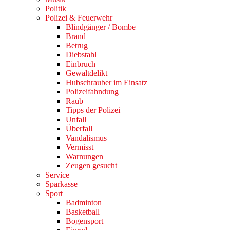
Politik
Polizei & Feuerwehr
Blindgänger / Bombe
Brand
Betrug
Diebstahl
Einbruch
Gewaltdelikt
Hubschrauber im Einsatz
Polizeifahndung
Raub
Tipps der Polizei
Unfall
Überfall
Vandalismus
Vermisst
Warnungen
Zeugen gesucht
Service
Sparkasse
Sport
Badminton
Basketball
Bogensport