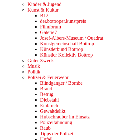
Kinder & Jugend
Kunst & Kultur
B12
der.bottroper.kunstpreis
Filmforum
Galerie7
Josef-Albers-Museum / Quadrat
Kunstgemeinschaft Bottrop
Künstlerbund Bottrop
Künstler Kollektiv Bottrop
Guter Zweck
Musik
Politik
Polizei & Feuerwehr
Blindgänger / Bombe
Brand
Betrug
Diebstahl
Einbruch
Gewaltdelikt
Hubschrauber im Einsatz
Polizeifahndung
Raub
Tipps der Polizei
Unfall