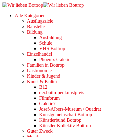
Alle Kategorien
Ausflugsziele
Baustelle
Bildung
Ausbildung
Schule
VHS Bottrop
Einzelhandel
Phoenix Galerie
Familien in Bottrop
Gastronomie
Kinder & Jugend
Kunst & Kultur
B12
der.bottroper.kunstpreis
Filmforum
Galerie7
Josef-Albers-Museum / Quadrat
Kunstgemeinschaft Bottrop
Künstlerbund Bottrop
Künstler Kollektiv Bottrop
Guter Zweck
Musik