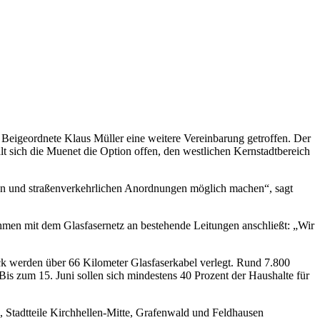
e Beigeordnete Klaus Müller eine weitere Vereinbarung getroffen. Der
lt sich die Muenet die Option offen, den westlichen Kernstadtbereich
en und straßenverkehrlichen Anordnungen möglich machen“, sagt
ehmen mit dem Glasfasernetz an bestehende Leitungen anschließt: „Wir
ock werden über 66 Kilometer Glasfaserkabel verlegt. Rund 7.800
is zum 15. Juni sollen sich mindestens 40 Prozent der Haushalte für
, Stadtteile Kirchhellen-Mitte, Grafenwald und Feldhausen