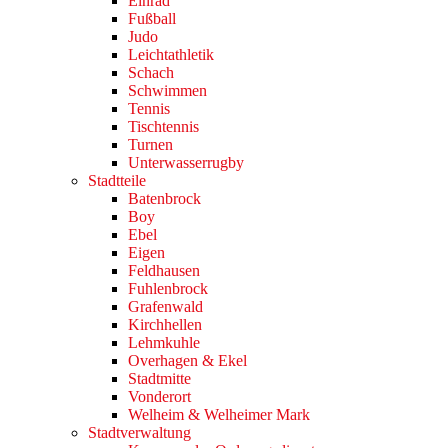
Einrad
Fußball
Judo
Leichtathletik
Schach
Schwimmen
Tennis
Tischtennis
Turnen
Unterwasserrugby
Stadtteile
Batenbrock
Boy
Ebel
Eigen
Feldhausen
Fuhlenbrock
Grafenwald
Kirchhellen
Lehmkuhle
Overhagen & Ekel
Stadtmitte
Vonderort
Welheim & Welheimer Mark
Stadtverwaltung