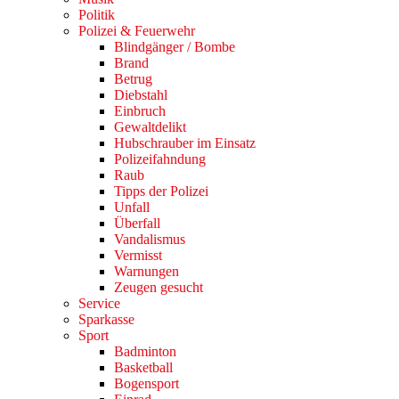
Politik
Polizei & Feuerwehr
Blindgänger / Bombe
Brand
Betrug
Diebstahl
Einbruch
Gewaltdelikt
Hubschrauber im Einsatz
Polizeifahndung
Raub
Tipps der Polizei
Unfall
Überfall
Vandalismus
Vermisst
Warnungen
Zeugen gesucht
Service
Sparkasse
Sport
Badminton
Basketball
Bogensport