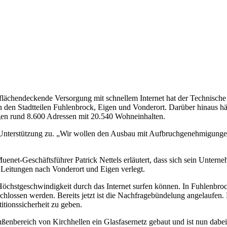
t flächendeckende Versorgung mit schnellem Internet hat der Technisch
in den Stadtteilen Fuhlenbrock, Eigen und Vonderort. Darüber hinaus hä
ngen rund 8.600 Adressen mit 20.540 Wohneinhalten.
n Unterstützung zu. „Wir wollen den Ausbau mit Aufbruchgenehmigung
uenet-Geschäftsführer Patrick Nettels erläutert, dass sich sein Untern
Leitungen nach Vonderort und Eigen verlegt.
t Höchstgeschwindigkeit durch das Internet surfen können. In Fuhlenbr
ossen werden. Bereits jetzt ist die Nachfragebündelung angelaufen. B
tionssicherheit zu geben.
ßenbereich von Kirchhellen ein Glasfasernetz gebaut und ist nun dabei