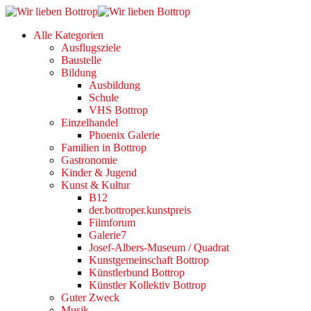
Alle Kategorien
Ausflugsziele
Baustelle
Bildung
Ausbildung
Schule
VHS Bottrop
Einzelhandel
Phoenix Galerie
Familien in Bottrop
Gastronomie
Kinder & Jugend
Kunst & Kultur
B12
der.bottroper.kunstpreis
Filmforum
Galerie7
Josef-Albers-Museum / Quadrat
Kunstgemeinschaft Bottrop
Künstlerbund Bottrop
Künstler Kollektiv Bottrop
Guter Zweck
Musik