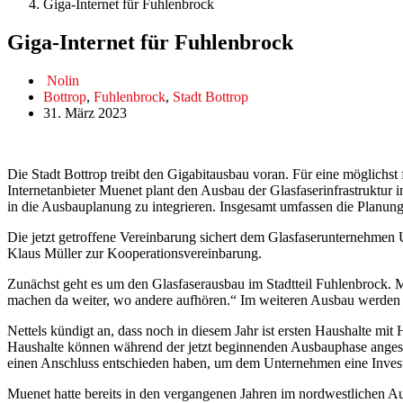
Giga-Internet für Fuhlenbrock
Giga-Internet für Fuhlenbrock
Nolin
Bottrop
,
Fuhlenbrock
,
Stadt Bottrop
31. März 2023
Die Stadt Bottrop treibt den Gigabitausbau voran. Für eine möglichs
Internetanbieter Muenet plant den Ausbau der Glasfaserinfrastruktur 
in die Ausbauplanung zu integrieren. Insgesamt umfassen die Planu
Die jetzt getroffene Vereinbarung sichert dem Glasfaserunternehme
Klaus Müller zur Kooperationsvereinbarung.
Zunächst geht es um den Glasfaserausbau im Stadtteil Fuhlenbrock. M
machen da weiter, wo andere aufhören.“ Im weiteren Ausbau werden 
Nettels kündigt an, dass noch in diesem Jahr ist ersten Haushalte mi
Haushalte können während der jetzt beginnenden Ausbauphase angeschl
einen Anschluss entschieden haben, um dem Unternehmen eine Investi
Muenet hatte bereits in den vergangenen Jahren im nordwestlichen Au