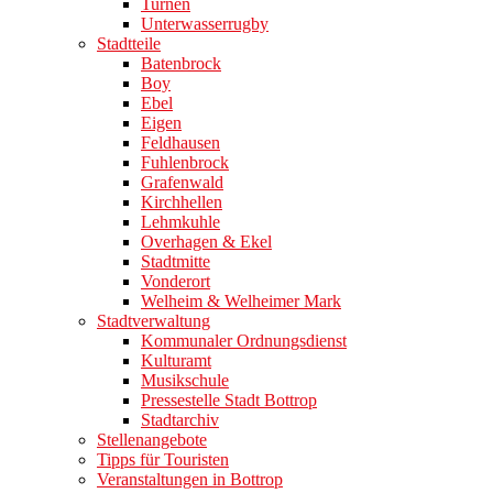
Turnen
Unterwasserrugby
Stadtteile
Batenbrock
Boy
Ebel
Eigen
Feldhausen
Fuhlenbrock
Grafenwald
Kirchhellen
Lehmkuhle
Overhagen & Ekel
Stadtmitte
Vonderort
Welheim & Welheimer Mark
Stadtverwaltung
Kommunaler Ordnungsdienst
Kulturamt
Musikschule
Pressestelle Stadt Bottrop
Stadtarchiv
Stellenangebote
Tipps für Touristen
Veranstaltungen in Bottrop