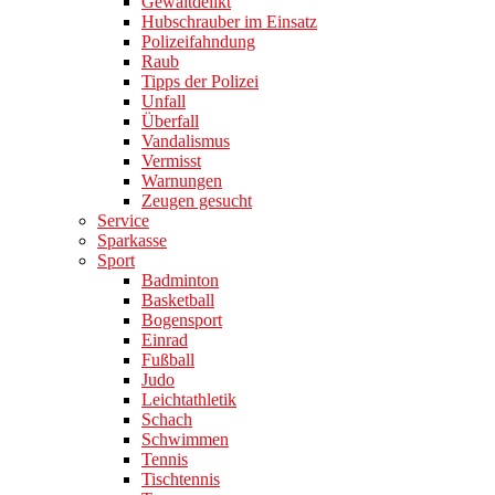
Gewaltdelikt
Hubschrauber im Einsatz
Polizeifahndung
Raub
Tipps der Polizei
Unfall
Überfall
Vandalismus
Vermisst
Warnungen
Zeugen gesucht
Service
Sparkasse
Sport
Badminton
Basketball
Bogensport
Einrad
Fußball
Judo
Leichtathletik
Schach
Schwimmen
Tennis
Tischtennis