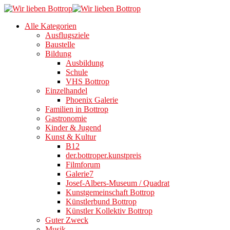
Alle Kategorien
Ausflugsziele
Baustelle
Bildung
Ausbildung
Schule
VHS Bottrop
Einzelhandel
Phoenix Galerie
Familien in Bottrop
Gastronomie
Kinder & Jugend
Kunst & Kultur
B12
der.bottroper.kunstpreis
Filmforum
Galerie7
Josef-Albers-Museum / Quadrat
Kunstgemeinschaft Bottrop
Künstlerbund Bottrop
Künstler Kollektiv Bottrop
Guter Zweck
Musik