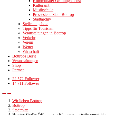
Kommunaler Ordnungsdienst
Kulturamt
Musikschule
Pressestelle Stadt Bottrop
Stadtarchiv
Stellenangebote
Tipps für Touristen
Veranstaltungen in Bottrop
Verkehr
Verein
Wetter
Wirtschaft
Bottrops Beste
Veranstaltungen
Shop
Partner
22.572 Follower
14.711 Follower
Wir lieben Bottrop
Bottrop
Stadtmitte
Horster Straße: Öffnung zur Wiggermannstraße verschiebt