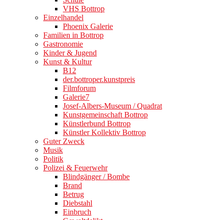
VHS Bottrop
Einzelhandel
Phoenix Galerie
Familien in Bottrop
Gastronomie
Kinder & Jugend
Kunst & Kultur
B12
der.bottroper.kunstpreis
Filmforum
Galerie7
Josef-Albers-Museum / Quadrat
Kunstgemeinschaft Bottrop
Künstlerbund Bottrop
Künstler Kollektiv Bottrop
Guter Zweck
Musik
Politik
Polizei & Feuerwehr
Blindgänger / Bombe
Brand
Betrug
Diebstahl
Einbruch