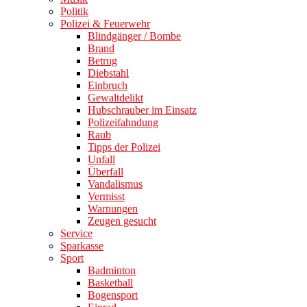
Politik
Polizei & Feuerwehr
Blindgänger / Bombe
Brand
Betrug
Diebstahl
Einbruch
Gewaltdelikt
Hubschrauber im Einsatz
Polizeifahndung
Raub
Tipps der Polizei
Unfall
Überfall
Vandalismus
Vermisst
Warnungen
Zeugen gesucht
Service
Sparkasse
Sport
Badminton
Basketball
Bogensport