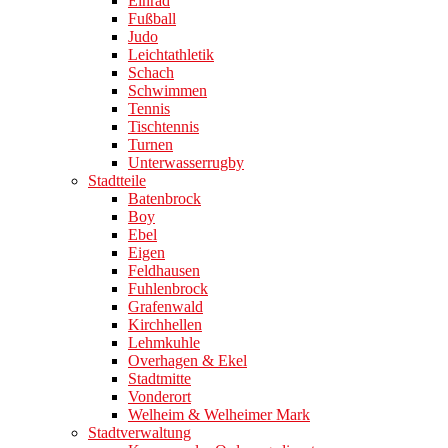
Einrad
Fußball
Judo
Leichtathletik
Schach
Schwimmen
Tennis
Tischtennis
Turnen
Unterwasserrugby
Stadtteile
Batenbrock
Boy
Ebel
Eigen
Feldhausen
Fuhlenbrock
Grafenwald
Kirchhellen
Lehmkuhle
Overhagen & Ekel
Stadtmitte
Vonderort
Welheim & Welheimer Mark
Stadtverwaltung