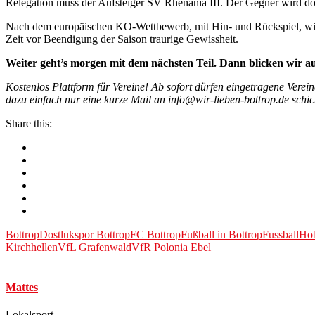
Relegation muss der Aufsteiger SV Rhenania III. Der Gegner wird do
Nach dem europäischen KO-Wettbewerb, mit Hin- und Rückspiel, wird d
Zeit vor Beendigung der Saison traurige Gewissheit.
Weiter geht’s morgen mit dem nächsten Teil. Dann blicken wir au
Kostenlos Plattform für Vereine! Ab sofort dürfen eingetragene Verein
dazu einfach nur eine kurze Mail an
info@wir-lieben-bottrop.de
schic
Share this:
Bottrop
Dostlukspor Bottrop
FC Bottrop
Fußball in Bottrop
Fussball
Ho
Kirchhellen
VfL Grafenwald
VfR Polonia Ebel
Mattes
Lokalsport