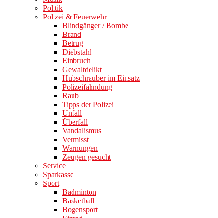
Politik
Polizei & Feuerwehr
Blindgänger / Bombe
Brand
Betrug
Diebstahl
Einbruch
Gewaltdelikt
Hubschrauber im Einsatz
Polizeifahndung
Raub
Tipps der Polizei
Unfall
Überfall
Vandalismus
Vermisst
Warnungen
Zeugen gesucht
Service
Sparkasse
Sport
Badminton
Basketball
Bogensport