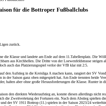
ison für die Bottroper Fußballclubs
 Ligen zurück.
 die Klasse und landete am Ende auf dem 11.Tabellenplatz. Die Wöller e
hbarn aus Kirchhellen. Die Dritte von der Loewenfeldstrasse steigen al
ch auch das Platzierungsspiel verlor der VfB klar mit 2:5.
 den Aufstieg in die Kreisliga A machen kann, rangiert der SV Vondero
man in der Saison ganz oben mitgespielt hat. Am Ende trennten beide 
der, halten aber ohne große Herausforderungen die Klasse. Runter in die
Saison den direkten Wiederaufstieg an, konnte diesen allerdings nicht
 sich die Zweitvertetung der Fortunen ein. Nach dem Abstieg spielten
und der SV 1911 Bottrop (11.) spielen in der Saison 2023/24 weiterhin