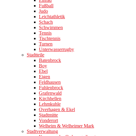
Einrad
Fußball
Judo
Leichtathletik
Schach
Schwimmen
Tennis
Tischtennis
Turnen
Unterwasserrugby
Stadtteile
Batenbrock
Boy
Ebel
Eigen
Feldhausen
Fuhlenbrock
Grafenwald
Kirchhellen
Lehmkuhle
Overhagen & Ekel
Stadtmitte
Vonderort
Welheim & Welheimer Mark
Stadtverwaltung