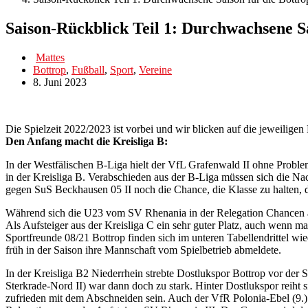
Saison-Rückblick Teil 1: Durchwachsene Sa
Mattes
Bottrop
,
Fußball
,
Sport
,
Vereine
8. Juni 2023
Die Spielzeit 2022/2023 ist vorbei und wir blicken auf die jeweiligen
Den Anfang macht die Kreisliga B:
In der Westfälischen B-Liga hielt der VfL Grafenwald II ohne Probleme
in der Kreisliga B. Verabschieden aus der B-Liga müssen sich die Nac
gegen SuS Beckhausen 05 II noch die Chance, die Klasse zu halten, do
Während sich die U23 vom SV Rhenania in der Relegation Chancen auf
Als Aufsteiger aus der Kreisliga C ein sehr guter Platz, auch wenn 
Sportfreunde 08/21 Bottrop finden sich im unteren Tabellendrittel wie
früh in der Saison ihre Mannschaft vom Spielbetrieb abmeldete.
In der Kreisliga B2 Niederrhein strebte Dostlukspor Bottrop vor der 
Sterkrade-Nord II) war dann doch zu stark. Hinter Dostlukspor reiht
zufrieden mit dem Abschneiden sein. Auch der VfR Polonia-Ebel (9.) 