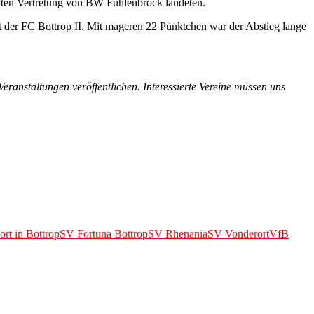
eiten Vertretung von BW Fuhlenbrock landeten.
t der FC Bottrop II. Mit mageren 22 Pünktchen war der Abstieg lange
Veranstaltungen veröffentlichen. Interessierte Vereine müssen uns
ort in Bottrop
SV Fortuna Bottrop
SV Rhenania
SV Vonderort
VfB