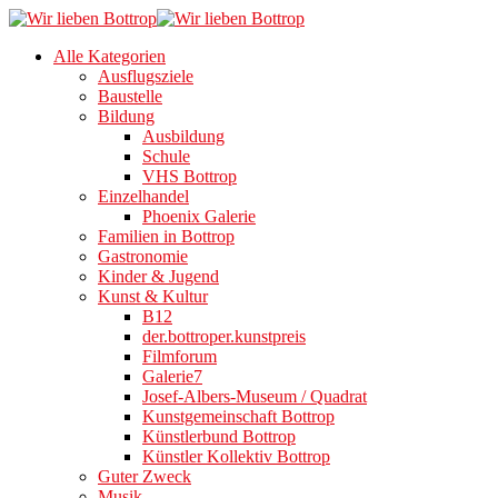
Alle Kategorien
Ausflugsziele
Baustelle
Bildung
Ausbildung
Schule
VHS Bottrop
Einzelhandel
Phoenix Galerie
Familien in Bottrop
Gastronomie
Kinder & Jugend
Kunst & Kultur
B12
der.bottroper.kunstpreis
Filmforum
Galerie7
Josef-Albers-Museum / Quadrat
Kunstgemeinschaft Bottrop
Künstlerbund Bottrop
Künstler Kollektiv Bottrop
Guter Zweck
Musik