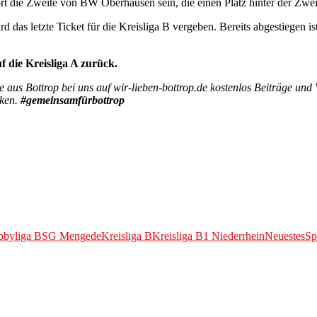
rt die Zweite von BW Oberhausen sein, die einen Platz hinter der Zw
as letzte Ticket für die Kreisliga B vergeben. Bereits abgestiegen is
f die Kreisliga A zurück.
e aus Bottrop bei uns auf wir-lieben-bottrop.de kostenlos Beiträge und 
ken.
#gemeinsamfürbottrop
bbyliga BSG Mengede
Kreisliga B
Kreisliga B1 Niederrhein
Neuestes
Sp