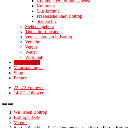
Kommunaler Ordnungsdienst
Kulturamt
Musikschule
Pressestelle Stadt Bottrop
Stadtarchiv
Stellenangebote
Tipps für Touristen
Veranstaltungen in Bottrop
Verkehr
Verein
Wetter
Wirtschaft
Bottrops Beste
Veranstaltungen
Shop
Partner
22.572 Follower
14.711 Follower
Wir lieben Bottrop
Bottrops Beste
Vereine
Saison-Rückblick Teil 1: Durchwachsene Saison für die Bottro