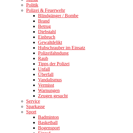
Politik
Polizei & Feuerwehr
Blindgänger / Bombe
Brand
Betrug
Diebstahl
Einbruch
Gewaltdelikt
Hubschrauber im Einsatz
Polizeifahndung
Raub
Tipps der Polizei
Unfall
Überfall
Vandalismus
Vermisst
Warnungen
Zeugen gesucht
Service
Sparkasse
Sport
Badminton
Basketball
Bogensport