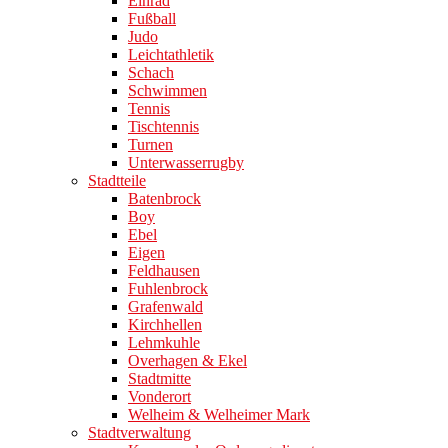
Einrad
Fußball
Judo
Leichtathletik
Schach
Schwimmen
Tennis
Tischtennis
Turnen
Unterwasserrugby
Stadtteile
Batenbrock
Boy
Ebel
Eigen
Feldhausen
Fuhlenbrock
Grafenwald
Kirchhellen
Lehmkuhle
Overhagen & Ekel
Stadtmitte
Vonderort
Welheim & Welheimer Mark
Stadtverwaltung