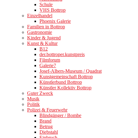
Schule
VHS Bottrop
Einzelhandel
Phoenix Galerie
Familien in Bottrop
Gastronomie
Kinder & Jugend
Kunst & Kultur
B12
der.bottroper.kunstpreis
Filmforum
Galerie7
Josef-Albers-Museum / Quadrat
Kunstgemeinschaft Bottrop
Künstlerbund Bottrop
Künstler Kollektiv Bottrop
Guter Zweck
Musik
Politik
Polizei & Feuerwehr
Blindgänger / Bombe
Brand
Betrug
Diebstahl
Einbruch