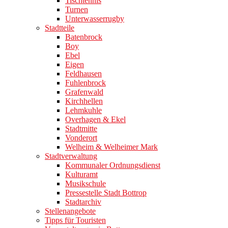
Tischtennis
Turnen
Unterwasserrugby
Stadtteile
Batenbrock
Boy
Ebel
Eigen
Feldhausen
Fuhlenbrock
Grafenwald
Kirchhellen
Lehmkuhle
Overhagen & Ekel
Stadtmitte
Vonderort
Welheim & Welheimer Mark
Stadtverwaltung
Kommunaler Ordnungsdienst
Kulturamt
Musikschule
Pressestelle Stadt Bottrop
Stadtarchiv
Stellenangebote
Tipps für Touristen