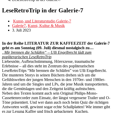
LeseRetroTrip in der Galerie-7
Kunst- und Literaturstudio Galerie-7
Galerie7
,
Kunst, Kultur & Musik
3. Juli 2023
In der Reihe LITERATUR ZUR KAFFEEZEIT der Galerie-7
geht es am Sonntag (09. Juli) diesmal nostalgisch zu…
„Mir brennen die Schläfen“ –
Ulli Engelbrecht lädt zum
popliterarischen LeseRetroTrip
Liebesnöte, Aufbruchstimmung, Hörexzesse, traumatische
Erlebnisse – all dies steht im Zentrum des popliterarischen
LeseRetroTrips “Mir brennen die Schläfen” von Ulli Engelbrecht.
Die munteren Storys in seinen Büchern drehen sich um die
Gefühlswelten der jungen Menschen in den 1970er- und 1980er-
Jahren und um die Singles und LPs, die jene Musik transportierten,
die die Gemütslagen und den Zeitgeist kräftig aufmischten.
Neben den Texten kommt auch sein Original Philips-Mono-
Cassettenrecorder zum Einsatz, der längst vergessene Trailer und O-
Töne präsentiert. Und wer dann auch noch beim Quiz die richtigen
Antworten weiß, gewinnt sogar echte Schallplatten! Wie immer gibt
es zur Lesung Kaffee und frisch gebackenen Kuchen.