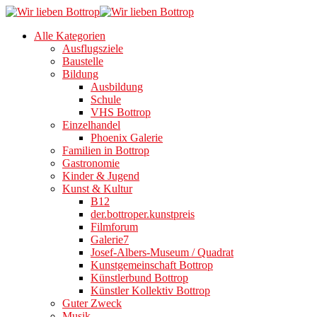
Alle Kategorien
Ausflugsziele
Baustelle
Bildung
Ausbildung
Schule
VHS Bottrop
Einzelhandel
Phoenix Galerie
Familien in Bottrop
Gastronomie
Kinder & Jugend
Kunst & Kultur
B12
der.bottroper.kunstpreis
Filmforum
Galerie7
Josef-Albers-Museum / Quadrat
Kunstgemeinschaft Bottrop
Künstlerbund Bottrop
Künstler Kollektiv Bottrop
Guter Zweck
Musik