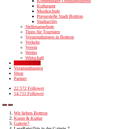
Kommunaler Ordnungsdienst
Kulturamt
Musikschule
Pressestelle Stadt Bottrop
Stadtarchiv
Stellenangebote
Tipps für Touristen
Veranstaltungen in Bottrop
Verkehr
Verein
Wetter
Wirtschaft
Bottrops Beste
Veranstaltungen
Shop
Partner
22.572 Follower
14.711 Follower
Wir lieben Bottrop
Kunst & Kultur
Galerie7
LeseRetroTrip in der Galerie-7