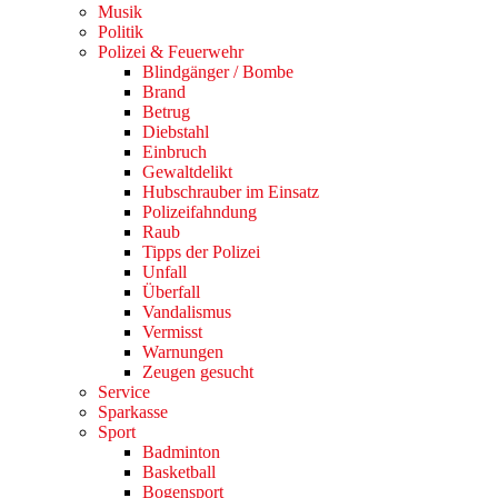
Musik
Politik
Polizei & Feuerwehr
Blindgänger / Bombe
Brand
Betrug
Diebstahl
Einbruch
Gewaltdelikt
Hubschrauber im Einsatz
Polizeifahndung
Raub
Tipps der Polizei
Unfall
Überfall
Vandalismus
Vermisst
Warnungen
Zeugen gesucht
Service
Sparkasse
Sport
Badminton
Basketball
Bogensport