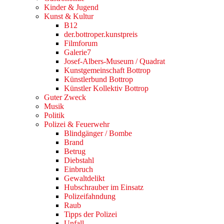
Kinder & Jugend
Kunst & Kultur
B12
der.bottroper.kunstpreis
Filmforum
Galerie7
Josef-Albers-Museum / Quadrat
Kunstgemeinschaft Bottrop
Künstlerbund Bottrop
Künstler Kollektiv Bottrop
Guter Zweck
Musik
Politik
Polizei & Feuerwehr
Blindgänger / Bombe
Brand
Betrug
Diebstahl
Einbruch
Gewaltdelikt
Hubschrauber im Einsatz
Polizeifahndung
Raub
Tipps der Polizei
Unfall