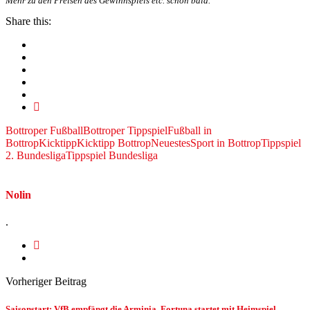
Mehr zu den Preisen des Gewinnspiels etc. schon bald.
Share this:
Bottroper Fußball
Bottroper Tippspiel
Fußball in
Bottrop
Kicktipp
Kicktipp Bottrop
Neuestes
Sport in Bottrop
Tippspiel
2. Bundesliga
Tippspiel Bundesliga
Nolin
.
Vorheriger Beitrag
Saisonstart: VfB empfängt die Arminia, Fortuna startet mit Heimspiel,