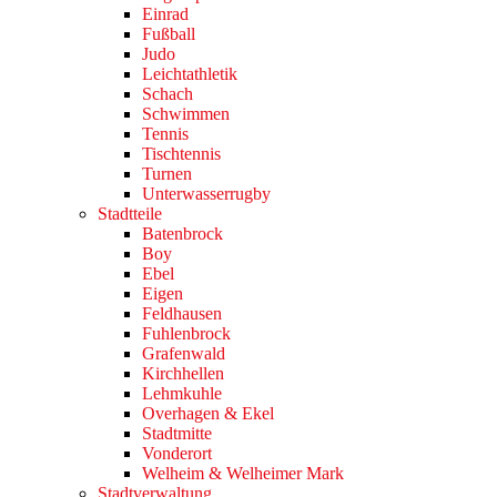
Einrad
Fußball
Judo
Leichtathletik
Schach
Schwimmen
Tennis
Tischtennis
Turnen
Unterwasserrugby
Stadtteile
Batenbrock
Boy
Ebel
Eigen
Feldhausen
Fuhlenbrock
Grafenwald
Kirchhellen
Lehmkuhle
Overhagen & Ekel
Stadtmitte
Vonderort
Welheim & Welheimer Mark
Stadtverwaltung