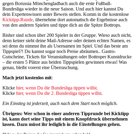
gegen Borussia Mönchengladbach auch die erste Fußball-
Bundesliga wieder in die neue Saison. Und auch hier kannst Du
dein Expertenwissen unter Beweis stellen. Komm in die kostenlose
Kicktipp-Runde
, übernehme dort automatisch die Ergebnisse auch
von den anderen Spielen und tippe dich an die Spitze Bottrops.
Bisher sind schon über 200 Spieler in der Gruppe. Wieso auch nicht,
denn keiner sieht deine Mail-Adresse oder deinen echten Namen, es
sei denn du nimmst ihn als Usernamen im Spiel. Und das beste am
Tippspiel?! Du kannst sogar noch Preise abräumen.. Gastro-
Gutscheine, Tickets für Veranstaltungen oder Bottroper Kunstdrucke
– die ersten 5 Plätze aus beiden Tippspielen gewinnen etwas! Was
genau, bleibt vorerst eine Überraschung.
Mach jetzt kostenlos mit
:
Klicke
hier, wenn Du die Bundesliga tippen willst.
Klicke
hier, wenn Du die 2. Bundesliga tippen willst
.
Ein Einstieg ist jederzeit, auch nach dem Start noch möglich.
Übrigens: Wer schon in einer anderen Tipprunde bei Kicktipp
ist, kann dort seine Tipps mit einem Knopfdruck übernehmen
lassen. Dazu müsst ihr lediglich in die Einstellungen gehen.