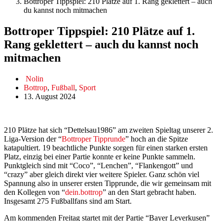
Bottroper Tippspiel: 210 Plätze auf 1. Rang geklettert – auch
du kannst noch mitmachen
Bottroper Tippspiel: 210 Plätze auf 1.
Rang geklettert – auch du kannst noch
mitmachen
Nolin
Bottrop
,
Fußball
,
Sport
13. August 2024
210 Plätze hat sich “Dettelsau1986” am zweiten Spieltag unserer 2.
Liga-Version der “
Bottroper Tipprunde
” hoch an die Spitze
katapultiert. 19 beachtliche Punkte sorgen für einen starken ersten
Platz, einzig bei einer Partie konnte er keine Punkte sammeln.
Punktgleich sind mit “Coco”, “Lenchen”, “Flankengott” und
“crazy” aber gleich direkt vier weitere Spieler. Ganz schön viel
Spannung also in unserer ersten Tipprunde, die wir gemeinsam mit
den Kollegen von “
dein.bottrop
” an den Start gebracht haben.
Insgesamt 275 Fußballfans sind am Start.
Am kommenden Freitag startet mit der Partie “Bayer Leverkusen”