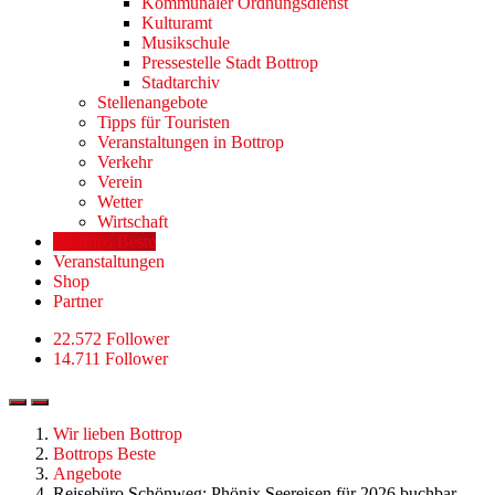
Kommunaler Ordnungsdienst
Kulturamt
Musikschule
Pressestelle Stadt Bottrop
Stadtarchiv
Stellenangebote
Tipps für Touristen
Veranstaltungen in Bottrop
Verkehr
Verein
Wetter
Wirtschaft
Bottrops Beste
Veranstaltungen
Shop
Partner
22.572 Follower
14.711 Follower
Wir lieben Bottrop
Bottrops Beste
Angebote
Reisebüro Schönweg: Phönix Seereisen für 2026 buchbar