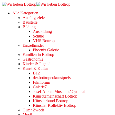
Alle Kategorien
Ausflugsziele
Baustelle
Bildung
Ausbildung
Schule
VHS Bottrop
Einzelhandel
Phoenix Galerie
Familien in Bottrop
Gastronomie
Kinder & Jugend
Kunst & Kultur
B12
der.bottroper.kunstpreis
Filmforum
Galerie7
Josef-Albers-Museum / Quadrat
Kunstgemeinschaft Bottrop
Künstlerbund Bottrop
Künstler Kollektiv Bottrop
Guter Zweck
Musik