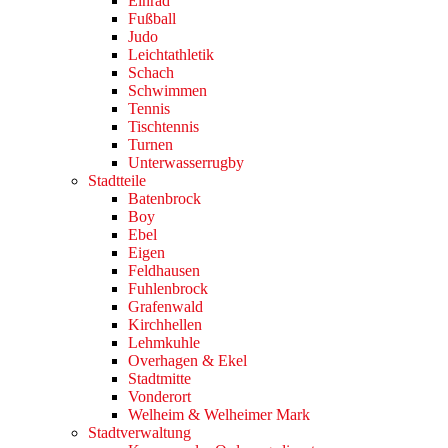
Einrad
Fußball
Judo
Leichtathletik
Schach
Schwimmen
Tennis
Tischtennis
Turnen
Unterwasserrugby
Stadtteile
Batenbrock
Boy
Ebel
Eigen
Feldhausen
Fuhlenbrock
Grafenwald
Kirchhellen
Lehmkuhle
Overhagen & Ekel
Stadtmitte
Vonderort
Welheim & Welheimer Mark
Stadtverwaltung