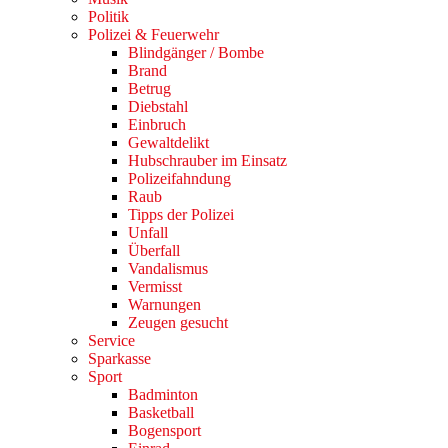
Politik
Polizei & Feuerwehr
Blindgänger / Bombe
Brand
Betrug
Diebstahl
Einbruch
Gewaltdelikt
Hubschrauber im Einsatz
Polizeifahndung
Raub
Tipps der Polizei
Unfall
Überfall
Vandalismus
Vermisst
Warnungen
Zeugen gesucht
Service
Sparkasse
Sport
Badminton
Basketball
Bogensport