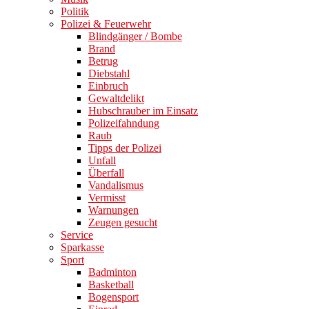
Politik
Polizei & Feuerwehr
Blindgänger / Bombe
Brand
Betrug
Diebstahl
Einbruch
Gewaltdelikt
Hubschrauber im Einsatz
Polizeifahndung
Raub
Tipps der Polizei
Unfall
Überfall
Vandalismus
Vermisst
Warnungen
Zeugen gesucht
Service
Sparkasse
Sport
Badminton
Basketball
Bogensport