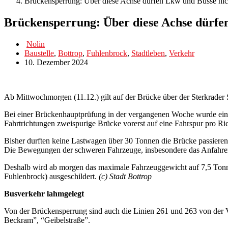
Brückensperrung: Über diese Achse dürfen Lkw und Busse nic
Brückensperrung: Über diese Achse dürfe
Nolin
Baustelle
,
Bottrop
,
Fuhlenbrock
,
Stadtleben
,
Verkehr
10. Dezember 2024
Ab Mittwochmorgen (11.12.) gilt auf der Brücke über der Sterkrader
Bei einer Brückenhauptprüfung in der vergangenen Woche wurde ein M
Fahrtrichtungen zweispurige Brücke vorerst auf eine Fahrspur pro Ri
Bisher durften keine Lastwagen über 30 Tonnen die Brücke passieren
Die Bewegungen der schweren Fahrzeuge, insbesondere das Anfahre
Deshalb wird ab morgen das maximale Fahrzeuggewicht auf 7,5 Tonnen
Fuhlenbrock) ausgeschildert.
(c) Stadt Bottrop
Busverkehr lahmgelegt
Von der Brückensperrung sind auch die Linien 261 und 263 von der Ve
Beckram”, “Geibelstraße”.