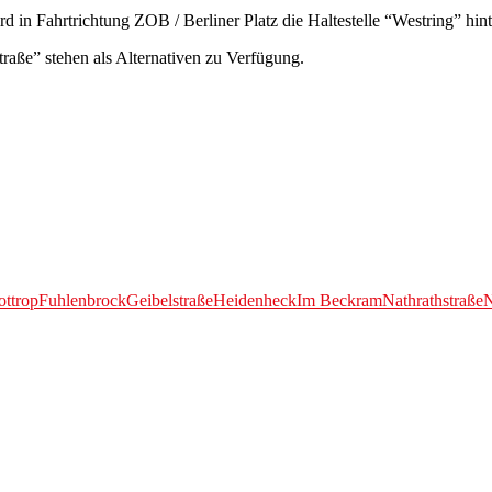
d in Fahrtrichtung ZOB / Berliner Platz die Haltestelle “Westring” hint
raße” stehen als Alternativen zu Verfügung.
ottrop
Fuhlenbrock
Geibelstraße
Heidenheck
Im Beckram
Nathrathstraße
N