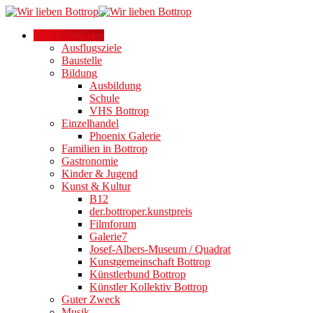
Alle Kategorien
Ausflugsziele
Baustelle
Bildung
Ausbildung
Schule
VHS Bottrop
Einzelhandel
Phoenix Galerie
Familien in Bottrop
Gastronomie
Kinder & Jugend
Kunst & Kultur
B12
der.bottroper.kunstpreis
Filmforum
Galerie7
Josef-Albers-Museum / Quadrat
Kunstgemeinschaft Bottrop
Künstlerbund Bottrop
Künstler Kollektiv Bottrop
Guter Zweck
Musik