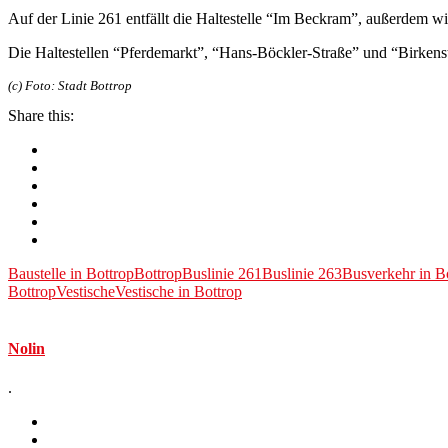
Auf der Linie 261 entfällt die Haltestelle “Im Beckram”, außerdem wir
Die Haltestellen “Pferdemarkt”, “Hans-Böckler-Straße” und “Birkenst
(c) Foto: Stadt Bottrop
Share this:
Baustelle in Bottrop
Bottrop
Buslinie 261
Buslinie 263
Busverkehr in B
Bottrop
Vestische
Vestische in Bottrop
Nolin
.