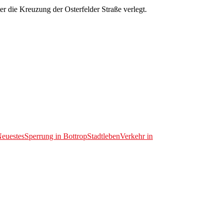
er die Kreuzung der Osterfelder Straße verlegt.
euestes
Sperrung in Bottrop
Stadtleben
Verkehr in