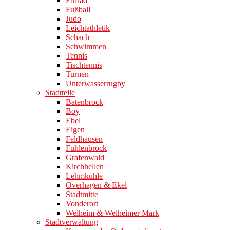
Einrad
Fußball
Judo
Leichtathletik
Schach
Schwimmen
Tennis
Tischtennis
Turnen
Unterwasserrugby
Stadtteile
Batenbrock
Boy
Ebel
Eigen
Feldhausen
Fuhlenbrock
Grafenwald
Kirchhellen
Lehmkuhle
Overhagen & Ekel
Stadtmitte
Vonderort
Welheim & Welheimer Mark
Stadtverwaltung