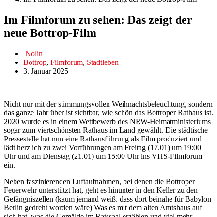
Im Filmforum zu sehen: Das zeigt der
neue Bottrop-Film
Nolin
Bottrop
,
Filmforum
,
Stadtleben
3. Januar 2025
Nicht nur mit der stimmungsvollen Weihnachtsbeleuchtung, sondern
das ganze Jahr über ist sichtbar, wie schön das Bottroper Rathaus ist.
2020 wurde es in einem Wettbewerb des NRW-Heimatministeriums
sogar zum viertschönsten Rathaus im Land gewählt. Die städtische
Pressestelle hat nun eine Rathausführung als Film produziert und
lädt herzlich zu zwei Vorführungen am Freitag (17.01) um 19:00
Uhr und am Dienstag (21.01) um 15:00 Uhr ins VHS-Filmforum
ein.
Neben faszinierenden Luftaufnahmen, bei denen die Bottroper
Feuerwehr unterstützt hat, geht es hinunter in den Keller zu den
Gefängniszellen (kaum jemand weiß, dass dort beinahe für Babylon
Berlin gedreht worden wäre) Was es mit dem alten Amtshaus auf
sich hat, was die Gemälde im Ratssaal erzählen und viel mehr