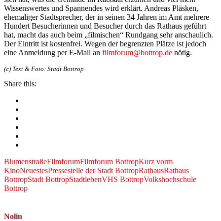
Wissenswertes und Spannendes wird erklärt. Andreas Pläsken,
ehemaliger Stadtsprecher, der in seinen 34 Jahren im Amt mehrere
Hundert Besucherinnen und Besucher durch das Rathaus geführt
hat, macht das auch beim „filmischen“ Rundgang sehr anschaulich.
Der Eintritt ist kostenfrei. Wegen der begrenzten Plätze ist jedoch
eine Anmeldung per E-Mail an
filmforum@bottrop.de
nötig.
(c) Text & Foto: Stadt Bottrop
Share this:
Blumenstraße
Filmforum
Filmforum Bottrop
Kurz vorm
Kino
Neuestes
Pressestelle der Stadt Bottrop
Rathaus
Rathaus
Bottrop
Stadt Bottrop
Stadtleben
VHS Bottrop
Volkshochschule
Bottrop
Nolin