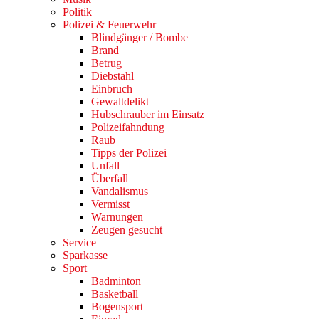
Politik
Polizei & Feuerwehr
Blindgänger / Bombe
Brand
Betrug
Diebstahl
Einbruch
Gewaltdelikt
Hubschrauber im Einsatz
Polizeifahndung
Raub
Tipps der Polizei
Unfall
Überfall
Vandalismus
Vermisst
Warnungen
Zeugen gesucht
Service
Sparkasse
Sport
Badminton
Basketball
Bogensport