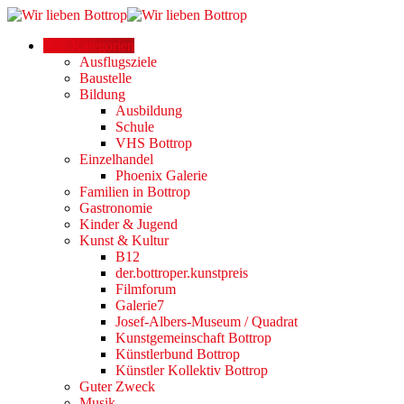
Alle Kategorien
Ausflugsziele
Baustelle
Bildung
Ausbildung
Schule
VHS Bottrop
Einzelhandel
Phoenix Galerie
Familien in Bottrop
Gastronomie
Kinder & Jugend
Kunst & Kultur
B12
der.bottroper.kunstpreis
Filmforum
Galerie7
Josef-Albers-Museum / Quadrat
Kunstgemeinschaft Bottrop
Künstlerbund Bottrop
Künstler Kollektiv Bottrop
Guter Zweck
Musik