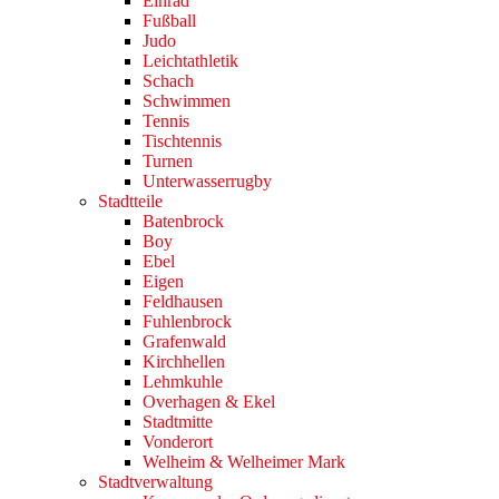
Einrad
Fußball
Judo
Leichtathletik
Schach
Schwimmen
Tennis
Tischtennis
Turnen
Unterwasserrugby
Stadtteile
Batenbrock
Boy
Ebel
Eigen
Feldhausen
Fuhlenbrock
Grafenwald
Kirchhellen
Lehmkuhle
Overhagen & Ekel
Stadtmitte
Vonderort
Welheim & Welheimer Mark
Stadtverwaltung