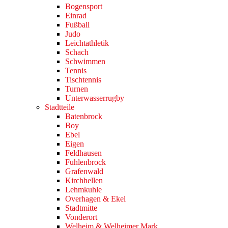
Bogensport
Einrad
Fußball
Judo
Leichtathletik
Schach
Schwimmen
Tennis
Tischtennis
Turnen
Unterwasserrugby
Stadtteile
Batenbrock
Boy
Ebel
Eigen
Feldhausen
Fuhlenbrock
Grafenwald
Kirchhellen
Lehmkuhle
Overhagen & Ekel
Stadtmitte
Vonderort
Welheim & Welheimer Mark