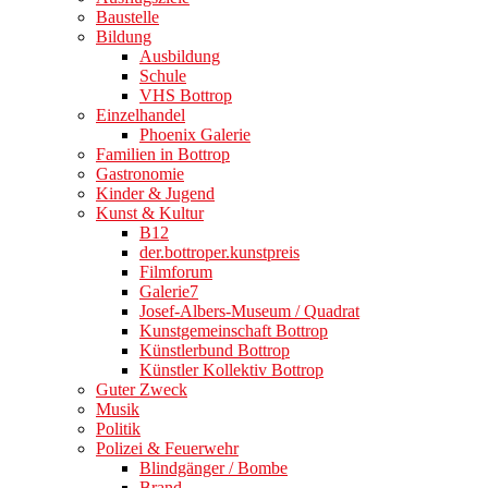
Baustelle
Bildung
Ausbildung
Schule
VHS Bottrop
Einzelhandel
Phoenix Galerie
Familien in Bottrop
Gastronomie
Kinder & Jugend
Kunst & Kultur
B12
der.bottroper.kunstpreis
Filmforum
Galerie7
Josef-Albers-Museum / Quadrat
Kunstgemeinschaft Bottrop
Künstlerbund Bottrop
Künstler Kollektiv Bottrop
Guter Zweck
Musik
Politik
Polizei & Feuerwehr
Blindgänger / Bombe
Brand