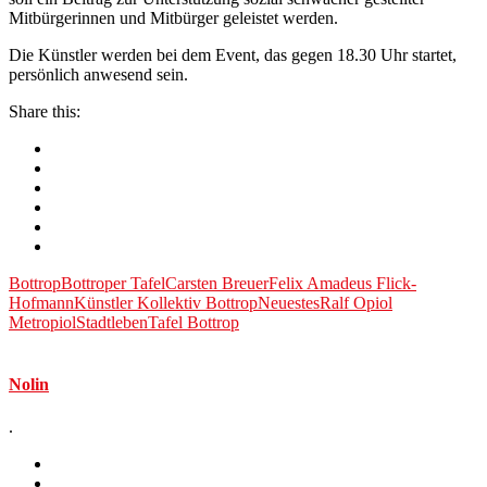
Mitbürgerinnen und Mitbürger geleistet werden.
Die Künstler werden bei dem Event, das gegen 18.30 Uhr startet,
persönlich anwesend sein.
Share this:
Bottrop
Bottroper Tafel
Carsten Breuer
Felix Amadeus Flick-
Hofmann
Künstler Kollektiv Bottrop
Neuestes
Ralf Opiol
Metropiol
Stadtleben
Tafel Bottrop
Nolin
.