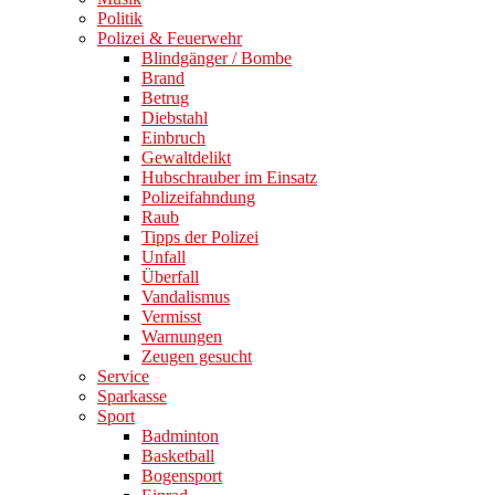
Politik
Polizei & Feuerwehr
Blindgänger / Bombe
Brand
Betrug
Diebstahl
Einbruch
Gewaltdelikt
Hubschrauber im Einsatz
Polizeifahndung
Raub
Tipps der Polizei
Unfall
Überfall
Vandalismus
Vermisst
Warnungen
Zeugen gesucht
Service
Sparkasse
Sport
Badminton
Basketball
Bogensport