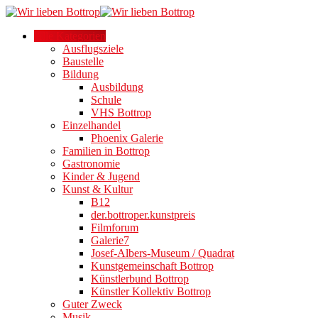
Alle Kategorien
Ausflugsziele
Baustelle
Bildung
Ausbildung
Schule
VHS Bottrop
Einzelhandel
Phoenix Galerie
Familien in Bottrop
Gastronomie
Kinder & Jugend
Kunst & Kultur
B12
der.bottroper.kunstpreis
Filmforum
Galerie7
Josef-Albers-Museum / Quadrat
Kunstgemeinschaft Bottrop
Künstlerbund Bottrop
Künstler Kollektiv Bottrop
Guter Zweck
Musik