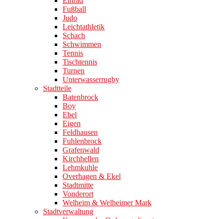
Einrad
Fußball
Judo
Leichtathletik
Schach
Schwimmen
Tennis
Tischtennis
Turnen
Unterwasserrugby
Stadtteile
Batenbrock
Boy
Ebel
Eigen
Feldhausen
Fuhlenbrock
Grafenwald
Kirchhellen
Lehmkuhle
Overhagen & Ekel
Stadtmitte
Vonderort
Welheim & Welheimer Mark
Stadtverwaltung