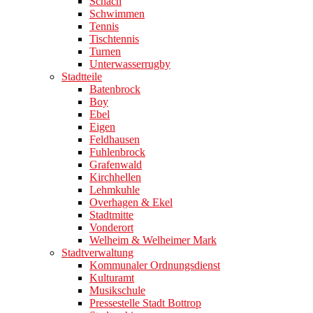
Schach
Schwimmen
Tennis
Tischtennis
Turnen
Unterwasserrugby
Stadtteile
Batenbrock
Boy
Ebel
Eigen
Feldhausen
Fuhlenbrock
Grafenwald
Kirchhellen
Lehmkuhle
Overhagen & Ekel
Stadtmitte
Vonderort
Welheim & Welheimer Mark
Stadtverwaltung
Kommunaler Ordnungsdienst
Kulturamt
Musikschule
Pressestelle Stadt Bottrop