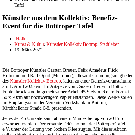
Tafel
Künstler aus dem Kollektiv: Benefiz-
Event für die Bottroper Tafel
Nolin
Kunst & Kultur
,
Künstler Kollektiv Bottrop
,
Stadtleben
19. März 2025
Die Bottroper Künstler Carsten Breuer, Felix Amadeus Flick-
Hofmann und Ralf Opiol (Metropiol), allesamt Gründungsmitglieder
des
Künstler Kollektiv Bottrop
, laden zu einer Benefizveranstaltung
am 1. April 2025 ein. Im Artspace von Carsten Breuer in Bottrop-
Fuhlenbrock sind in gemeinsamer Arbeit 45 Siebdrucke im Format
50 x 70cm auf hochwertigem Papier entstanden. Diese Werke sollen
im Empfangsraum der Vereinten Volksbank in Bottrop,
Kirchhellener Straße 6-8, präsentiert.
Jedes der 45 Unikate kann ab einem Mindestbetrag von 20 Euro
erworben werden. Der gesamte Erlös kommt der Bottroper Tafel
e.V. unter der Leitung von Jochen Klee zugute. Mit dieser Aktion
soll ein Beitrag zur Unterstützung sozial schwächer gestellter