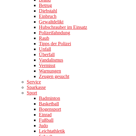
Betrug
Diebstahl
Einbruch
Gewaltdelikt
Hubschrauber im Einsatz
Polizeifahndung
Raub
Tipps der Polizei
Unfall
Überfall
Vandalismus
Vermisst
Warnungen
Zeugen gesucht
Service
Sparkasse
Sport
Badminton
Basketball
Bogensport
Einrad
Fußball
Judo
Leichtathletik