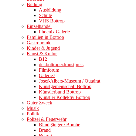
Bildung
Ausbildung
Schule
VHS Bottrop
Einzelhandel
Phoenix Galerie
Familien in Bottrop
Gastronomie
Kinder & Jugend
Kunst & Kultur
B12
der.bottroper.kunstpreis
Filmforum
Galerie7
Josef-Albers-Museum / Quadrat
Kunstgemeinschaft Bottrop
Künstlerbund Bottrop
Künstler Kollektiv Bottrop
Guter Zweck
Musik
Politik
Polizei & Feuerwehr
Blindgänger / Bombe
Brand
Betrug