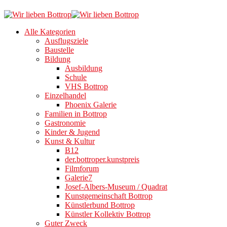
Alle Kategorien
Ausflugsziele
Baustelle
Bildung
Ausbildung
Schule
VHS Bottrop
Einzelhandel
Phoenix Galerie
Familien in Bottrop
Gastronomie
Kinder & Jugend
Kunst & Kultur
B12
der.bottroper.kunstpreis
Filmforum
Galerie7
Josef-Albers-Museum / Quadrat
Kunstgemeinschaft Bottrop
Künstlerbund Bottrop
Künstler Kollektiv Bottrop
Guter Zweck