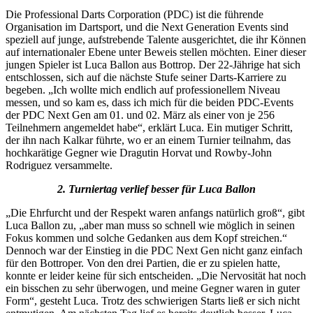
Die Professional Darts Corporation (PDC) ist die führende
Organisation im Dartsport, und die Next Generation Events sind
speziell auf junge, aufstrebende Talente ausgerichtet, die ihr Können
auf internationaler Ebene unter Beweis stellen möchten. Einer dieser
jungen Spieler ist Luca Ballon aus Bottrop. Der 22-Jährige hat sich
entschlossen, sich auf die nächste Stufe seiner Darts-Karriere zu
begeben. „Ich wollte mich endlich auf professionellem Niveau
messen, und so kam es, dass ich mich für die beiden PDC-Events
der PDC Next Gen am 01. und 02. März als einer von je 256
Teilnehmern angemeldet habe“, erklärt Luca. Ein mutiger Schritt,
der ihn nach Kalkar führte, wo er an einem Turnier teilnahm, das
hochkarätige Gegner wie Dragutin Horvat und Rowby-John
Rodriguez versammelte.
2. Turniertag verlief besser für Luca Ballon
„Die Ehrfurcht und der Respekt waren anfangs natürlich groß“, gibt
Luca Ballon zu, „aber man muss so schnell wie möglich in seinen
Fokus kommen und solche Gedanken aus dem Kopf streichen.“
Dennoch war der Einstieg in die PDC Next Gen nicht ganz einfach
für den Bottroper. Von den drei Partien, die er zu spielen hatte,
konnte er leider keine für sich entscheiden. „Die Nervosität hat noch
ein bisschen zu sehr überwogen, und meine Gegner waren in guter
Form“, gesteht Luca. Trotz des schwierigen Starts ließ er sich nicht