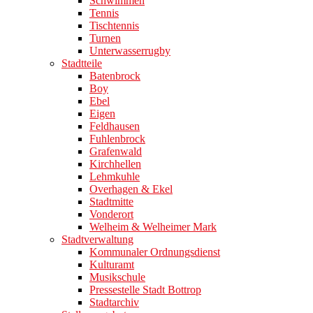
Schwimmen
Tennis
Tischtennis
Turnen
Unterwasserrugby
Stadtteile
Batenbrock
Boy
Ebel
Eigen
Feldhausen
Fuhlenbrock
Grafenwald
Kirchhellen
Lehmkuhle
Overhagen & Ekel
Stadtmitte
Vonderort
Welheim & Welheimer Mark
Stadtverwaltung
Kommunaler Ordnungsdienst
Kulturamt
Musikschule
Pressestelle Stadt Bottrop
Stadtarchiv