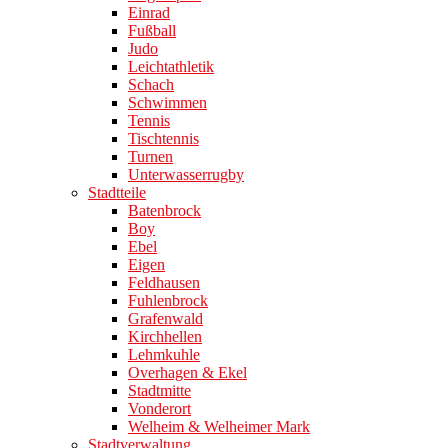
Einrad
Fußball
Judo
Leichtathletik
Schach
Schwimmen
Tennis
Tischtennis
Turnen
Unterwasserrugby
Stadtteile
Batenbrock
Boy
Ebel
Eigen
Feldhausen
Fuhlenbrock
Grafenwald
Kirchhellen
Lehmkuhle
Overhagen & Ekel
Stadtmitte
Vonderort
Welheim & Welheimer Mark
Stadtverwaltung