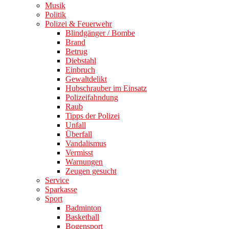
Musik
Politik
Polizei & Feuerwehr
Blindgänger / Bombe
Brand
Betrug
Diebstahl
Einbruch
Gewaltdelikt
Hubschrauber im Einsatz
Polizeifahndung
Raub
Tipps der Polizei
Unfall
Überfall
Vandalismus
Vermisst
Warnungen
Zeugen gesucht
Service
Sparkasse
Sport
Badminton
Basketball
Bogensport