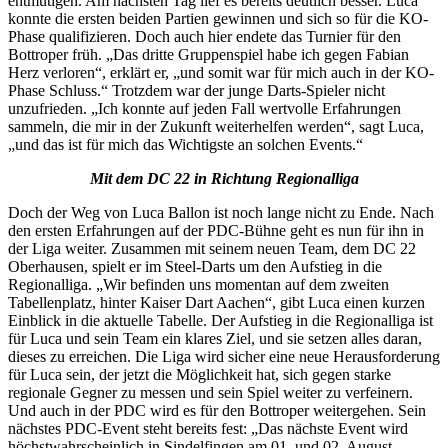
entmutigen. Am nächsten Tag lief es bereits deutlich besser. Luca
konnte die ersten beiden Partien gewinnen und sich so für die KO-
Phase qualifizieren. Doch auch hier endete das Turnier für den
Bottroper früh. „Das dritte Gruppenspiel habe ich gegen Fabian
Herz verloren“, erklärt er, „und somit war für mich auch in der KO-
Phase Schluss.“ Trotzdem war der junge Darts-Spieler nicht
unzufrieden. „Ich konnte auf jeden Fall wertvolle Erfahrungen
sammeln, die mir in der Zukunft weiterhelfen werden“, sagt Luca,
„und das ist für mich das Wichtigste an solchen Events.“
Mit dem DC 22 in Richtung Regionalliga
Doch der Weg von Luca Ballon ist noch lange nicht zu Ende. Nach
den ersten Erfahrungen auf der PDC-Bühne geht es nun für ihn in
der Liga weiter. Zusammen mit seinem neuen Team, dem DC 22
Oberhausen, spielt er im Steel-Darts um den Aufstieg in die
Regionalliga. „Wir befinden uns momentan auf dem zweiten
Tabellenplatz, hinter Kaiser Dart Aachen“, gibt Luca einen kurzen
Einblick in die aktuelle Tabelle. Der Aufstieg in die Regionalliga ist
für Luca und sein Team ein klares Ziel, und sie setzen alles daran,
dieses zu erreichen. Die Liga wird sicher eine neue Herausforderung
für Luca sein, der jetzt die Möglichkeit hat, sich gegen starke
regionale Gegner zu messen und sein Spiel weiter zu verfeinern.
Und auch in der PDC wird es für den Bottroper weitergehen. Sein
nächstes PDC-Event steht bereits fest: „Das nächste Event wird
höchstwahrscheinlich in Sindelfingen am 01. und 02. August