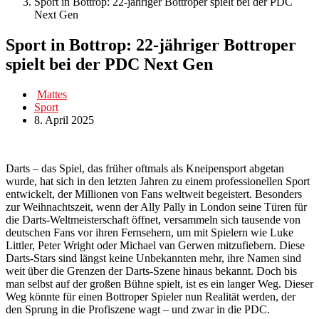
Sport in Bottrop: 22-jähriger Bottroper spielt bei der PDC
Next Gen
Sport in Bottrop: 22-jähriger Bottroper
spielt bei der PDC Next Gen
Mattes
Sport
8. April 2025
Darts – das Spiel, das früher oftmals als Kneipensport abgetan
wurde, hat sich in den letzten Jahren zu einem professionellen Sport
entwickelt, der Millionen von Fans weltweit begeistert. Besonders
zur Weihnachtszeit, wenn der Ally Pally in London seine Türen für
die Darts-Weltmeisterschaft öffnet, versammeln sich tausende von
deutschen Fans vor ihren Fernsehern, um mit Spielern wie Luke
Littler, Peter Wright oder Michael van Gerwen mitzufiebern. Diese
Darts-Stars sind längst keine Unbekannten mehr, ihre Namen sind
weit über die Grenzen der Darts-Szene hinaus bekannt. Doch bis
man selbst auf der großen Bühne spielt, ist es ein langer Weg. Dieser
Weg könnte für einen Bottroper Spieler nun Realität werden, der
den Sprung in die Profiszene wagt – und zwar in die PDC.