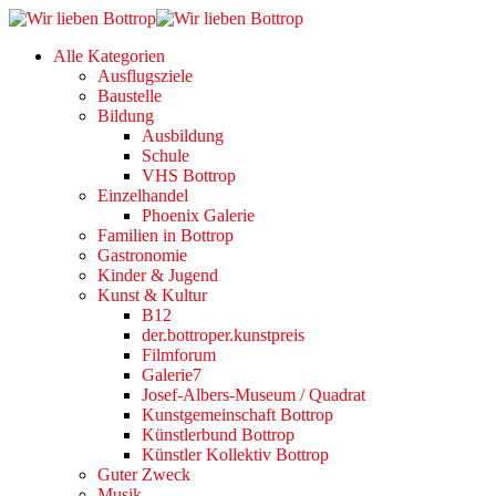
Alle Kategorien
Ausflugsziele
Baustelle
Bildung
Ausbildung
Schule
VHS Bottrop
Einzelhandel
Phoenix Galerie
Familien in Bottrop
Gastronomie
Kinder & Jugend
Kunst & Kultur
B12
der.bottroper.kunstpreis
Filmforum
Galerie7
Josef-Albers-Museum / Quadrat
Kunstgemeinschaft Bottrop
Künstlerbund Bottrop
Künstler Kollektiv Bottrop
Guter Zweck
Musik