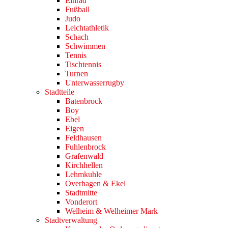
Einrad
Fußball
Judo
Leichtathletik
Schach
Schwimmen
Tennis
Tischtennis
Turnen
Unterwasserrugby
Stadtteile
Batenbrock
Boy
Ebel
Eigen
Feldhausen
Fuhlenbrock
Grafenwald
Kirchhellen
Lehmkuhle
Overhagen & Ekel
Stadtmitte
Vonderort
Welheim & Welheimer Mark
Stadtverwaltung