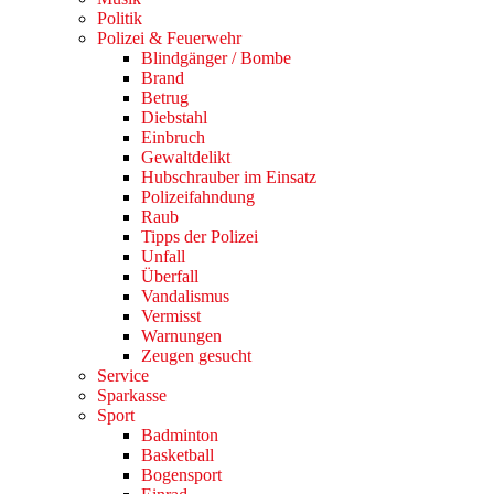
Politik
Polizei & Feuerwehr
Blindgänger / Bombe
Brand
Betrug
Diebstahl
Einbruch
Gewaltdelikt
Hubschrauber im Einsatz
Polizeifahndung
Raub
Tipps der Polizei
Unfall
Überfall
Vandalismus
Vermisst
Warnungen
Zeugen gesucht
Service
Sparkasse
Sport
Badminton
Basketball
Bogensport