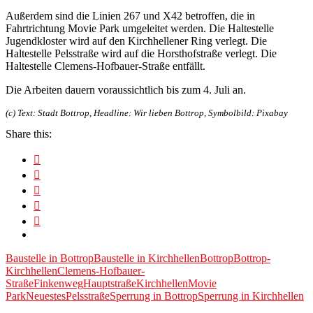
Außerdem sind die Linien 267 und X42 betroffen, die in
Fahrtrichtung Movie Park umgeleitet werden. Die Haltestelle
Jugendkloster wird auf den Kirchhellener Ring verlegt. Die
Haltestelle Pelsstraße wird auf die Horsthofstraße verlegt. Die
Haltestelle Clemens-Hofbauer-Straße entfällt.
Die Arbeiten dauern voraussichtlich bis zum 4. Juli an.
(c) Text: Stadt Bottrop, Headline: Wir lieben Bottrop, Symbolbild: Pixabay
Share this:
Baustelle in Bottrop
Baustelle in Kirchhellen
Bottrop
Bottrop-
Kirchhellen
Clemens-Hofbauer-
Straße
Finkenweg
Hauptstraße
Kirchhellen
Movie
Park
Neuestes
Pelsstraße
Sperrung in Bottrop
Sperrung in Kirchhellen