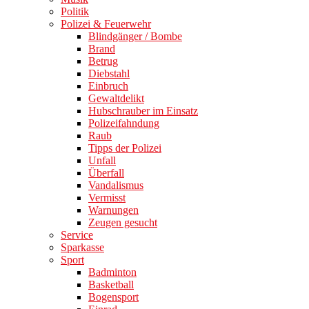
Politik
Polizei & Feuerwehr
Blindgänger / Bombe
Brand
Betrug
Diebstahl
Einbruch
Gewaltdelikt
Hubschrauber im Einsatz
Polizeifahndung
Raub
Tipps der Polizei
Unfall
Überfall
Vandalismus
Vermisst
Warnungen
Zeugen gesucht
Service
Sparkasse
Sport
Badminton
Basketball
Bogensport