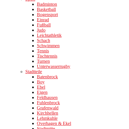
Badminton
Basketball
Bogensport
Einrad
Fußball
Judo
Leichtathletik
Schach
Schwimmen
Tennis
Tischtennis
Turnen
Unterwasserrugby
Stadtteile
Batenbrock
Boy
Ebel
Eigen
Feldhausen
Fuhlenbrock
Grafenwald
Kirchhellen
Lehmkuhle
Overhagen & Ekel
Stadtmitte