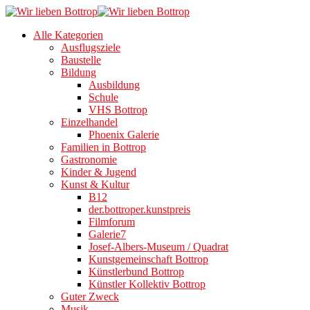
Alle Kategorien
Ausflugsziele
Baustelle
Bildung
Ausbildung
Schule
VHS Bottrop
Einzelhandel
Phoenix Galerie
Familien in Bottrop
Gastronomie
Kinder & Jugend
Kunst & Kultur
B12
der.bottroper.kunstpreis
Filmforum
Galerie7
Josef-Albers-Museum / Quadrat
Kunstgemeinschaft Bottrop
Künstlerbund Bottrop
Künstler Kollektiv Bottrop
Guter Zweck
Musik