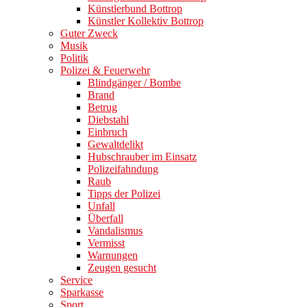
Künstlerbund Bottrop
Künstler Kollektiv Bottrop
Guter Zweck
Musik
Politik
Polizei & Feuerwehr
Blindgänger / Bombe
Brand
Betrug
Diebstahl
Einbruch
Gewaltdelikt
Hubschrauber im Einsatz
Polizeifahndung
Raub
Tipps der Polizei
Unfall
Überfall
Vandalismus
Vermisst
Warnungen
Zeugen gesucht
Service
Sparkasse
Sport