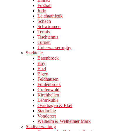
Einrad
Fußball
Judo
Leichtathletik
Schach
Schwimmen
Tennis
Tischtennis
Turnen
Unterwasserrugby
Stadtteile
Batenbrock
Boy
Ebel
Eigen
Feldhausen
Fuhlenbrock
Grafenwald
Kirchhellen
Lehmkuhle
Overhagen & Ekel
Stadtmitte
Vonderort
Welheim & Welheimer Mark
Stadtverwaltung