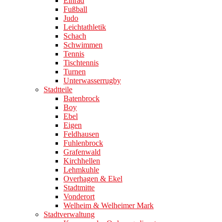
Einrad
Fußball
Judo
Leichtathletik
Schach
Schwimmen
Tennis
Tischtennis
Turnen
Unterwasserrugby
Stadtteile
Batenbrock
Boy
Ebel
Eigen
Feldhausen
Fuhlenbrock
Grafenwald
Kirchhellen
Lehmkuhle
Overhagen & Ekel
Stadtmitte
Vonderort
Welheim & Welheimer Mark
Stadtverwaltung