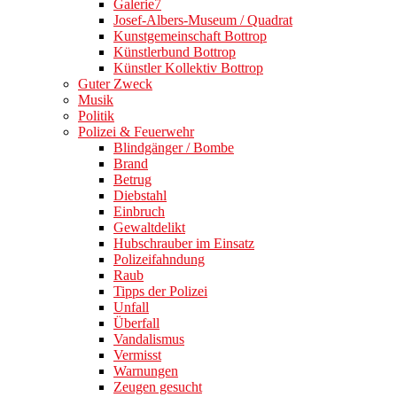
Galerie7
Josef-Albers-Museum / Quadrat
Kunstgemeinschaft Bottrop
Künstlerbund Bottrop
Künstler Kollektiv Bottrop
Guter Zweck
Musik
Politik
Polizei & Feuerwehr
Blindgänger / Bombe
Brand
Betrug
Diebstahl
Einbruch
Gewaltdelikt
Hubschrauber im Einsatz
Polizeifahndung
Raub
Tipps der Polizei
Unfall
Überfall
Vandalismus
Vermisst
Warnungen
Zeugen gesucht