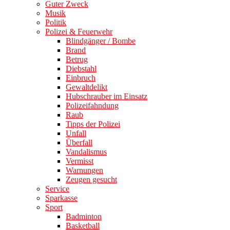
Guter Zweck
Musik
Politik
Polizei & Feuerwehr
Blindgänger / Bombe
Brand
Betrug
Diebstahl
Einbruch
Gewaltdelikt
Hubschrauber im Einsatz
Polizeifahndung
Raub
Tipps der Polizei
Unfall
Überfall
Vandalismus
Vermisst
Warnungen
Zeugen gesucht
Service
Sparkasse
Sport
Badminton
Basketball