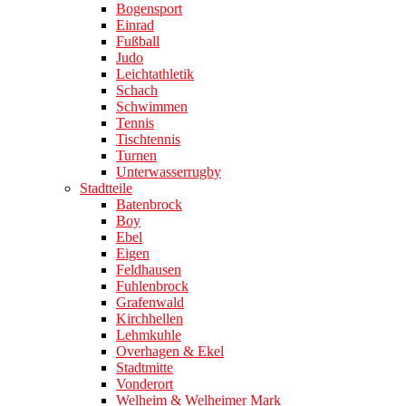
Bogensport
Einrad
Fußball
Judo
Leichtathletik
Schach
Schwimmen
Tennis
Tischtennis
Turnen
Unterwasserrugby
Stadtteile
Batenbrock
Boy
Ebel
Eigen
Feldhausen
Fuhlenbrock
Grafenwald
Kirchhellen
Lehmkuhle
Overhagen & Ekel
Stadtmitte
Vonderort
Welheim & Welheimer Mark