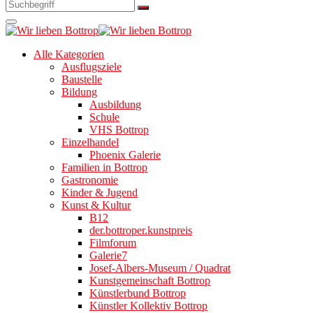
Alle Kategorien
Ausflugsziele
Baustelle
Bildung
Ausbildung
Schule
VHS Bottrop
Einzelhandel
Phoenix Galerie
Familien in Bottrop
Gastronomie
Kinder & Jugend
Kunst & Kultur
B12
der.bottroper.kunstpreis
Filmforum
Galerie7
Josef-Albers-Museum / Quadrat
Kunstgemeinschaft Bottrop
Künstlerbund Bottrop
Künstler Kollektiv Bottrop