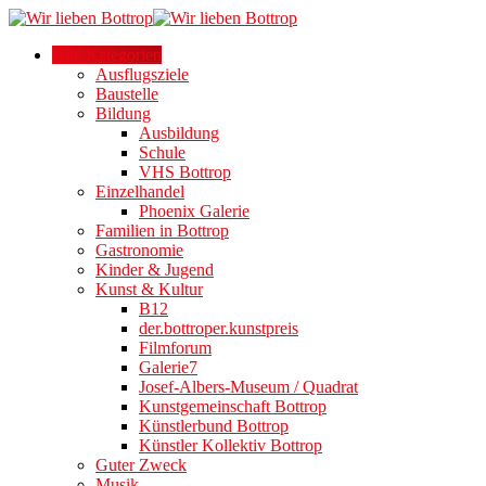
Alle Kategorien
Ausflugsziele
Baustelle
Bildung
Ausbildung
Schule
VHS Bottrop
Einzelhandel
Phoenix Galerie
Familien in Bottrop
Gastronomie
Kinder & Jugend
Kunst & Kultur
B12
der.bottroper.kunstpreis
Filmforum
Galerie7
Josef-Albers-Museum / Quadrat
Kunstgemeinschaft Bottrop
Künstlerbund Bottrop
Künstler Kollektiv Bottrop
Guter Zweck
Musik