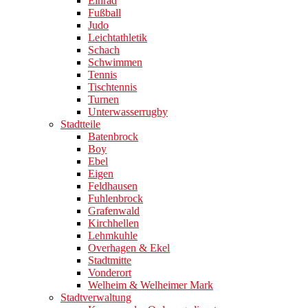
Einrad
Fußball
Judo
Leichtathletik
Schach
Schwimmen
Tennis
Tischtennis
Turnen
Unterwasserrugby
Stadtteile
Batenbrock
Boy
Ebel
Eigen
Feldhausen
Fuhlenbrock
Grafenwald
Kirchhellen
Lehmkuhle
Overhagen & Ekel
Stadtmitte
Vonderort
Welheim & Welheimer Mark
Stadtverwaltung