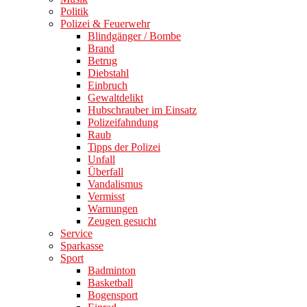
Politik
Polizei & Feuerwehr
Blindgänger / Bombe
Brand
Betrug
Diebstahl
Einbruch
Gewaltdelikt
Hubschrauber im Einsatz
Polizeifahndung
Raub
Tipps der Polizei
Unfall
Überfall
Vandalismus
Vermisst
Warnungen
Zeugen gesucht
Service
Sparkasse
Sport
Badminton
Basketball
Bogensport