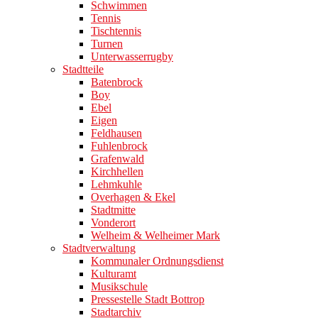
Schwimmen
Tennis
Tischtennis
Turnen
Unterwasserrugby
Stadtteile
Batenbrock
Boy
Ebel
Eigen
Feldhausen
Fuhlenbrock
Grafenwald
Kirchhellen
Lehmkuhle
Overhagen & Ekel
Stadtmitte
Vonderort
Welheim & Welheimer Mark
Stadtverwaltung
Kommunaler Ordnungsdienst
Kulturamt
Musikschule
Pressestelle Stadt Bottrop
Stadtarchiv