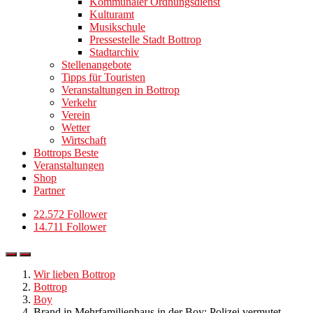
Kommunaler Ordnungsdienst
Kulturamt
Musikschule
Pressestelle Stadt Bottrop
Stadtarchiv
Stellenangebote
Tipps für Touristen
Veranstaltungen in Bottrop
Verkehr
Verein
Wetter
Wirtschaft
Bottrops Beste
Veranstaltungen
Shop
Partner
22.572 Follower
14.711 Follower
Wir lieben Bottrop
Bottrop
Boy
Brand in Mehrfamilienhaus in der Boy: Polizei vermutet