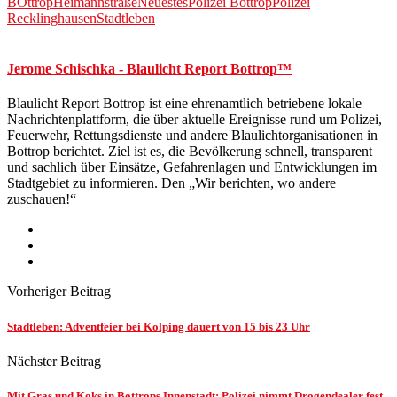
BOttrop
Heimannstraße
Neuestes
Polizei Bottrop
Polizei
Recklinghausen
Stadtleben
Jerome Schischka - Blaulicht Report Bottrop™
Blaulicht Report Bottrop ist eine ehrenamtlich betriebene lokale
Nachrichtenplattform, die über aktuelle Ereignisse rund um Polizei,
Feuerwehr, Rettungsdienste und andere Blaulichtorganisationen in
Bottrop berichtet. Ziel ist es, die Bevölkerung schnell, transparent
und sachlich über Einsätze, Gefahrenlagen und Entwicklungen im
Stadtgebiet zu informieren. Den „Wir berichten, wo andere
zuschauen!“
Vorheriger Beitrag
Stadtleben: Adventfeier bei Kolping dauert von 15 bis 23 Uhr
Nächster Beitrag
Mit Gras und Koks in Bottrops Innenstadt: Polizei nimmt Drogendealer fest