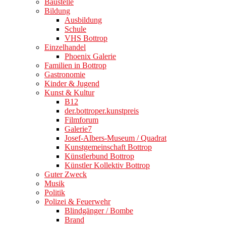
Baustelle
Bildung
Ausbildung
Schule
VHS Bottrop
Einzelhandel
Phoenix Galerie
Familien in Bottrop
Gastronomie
Kinder & Jugend
Kunst & Kultur
B12
der.bottroper.kunstpreis
Filmforum
Galerie7
Josef-Albers-Museum / Quadrat
Kunstgemeinschaft Bottrop
Künstlerbund Bottrop
Künstler Kollektiv Bottrop
Guter Zweck
Musik
Politik
Polizei & Feuerwehr
Blindgänger / Bombe
Brand