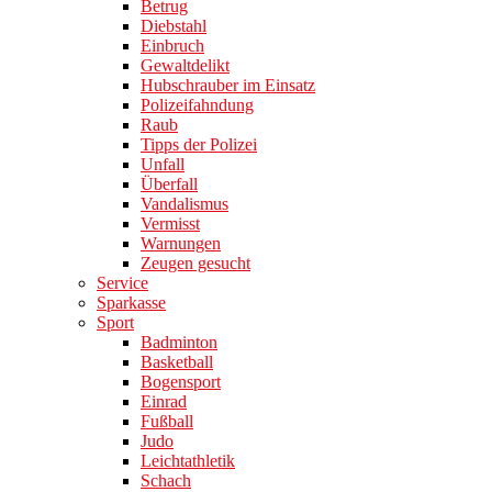
Betrug
Diebstahl
Einbruch
Gewaltdelikt
Hubschrauber im Einsatz
Polizeifahndung
Raub
Tipps der Polizei
Unfall
Überfall
Vandalismus
Vermisst
Warnungen
Zeugen gesucht
Service
Sparkasse
Sport
Badminton
Basketball
Bogensport
Einrad
Fußball
Judo
Leichtathletik
Schach