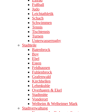
Einrad
Fußball
Judo
Leichtathletik
Schach
Schwimmen
Tennis
Tischtennis
Turnen
Unterwasserrugby
Stadtteile
Batenbrock
Boy
Ebel
Eigen
Feldhausen
Fuhlenbrock
Grafenwald
Kirchhellen
Lehmkuhle
Overhagen & Ekel
Stadtmitte
Vonderort
Welheim & Welheimer Mark
Stadtverwaltung