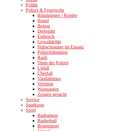
Politik
Polizei & Feuerwehr
Blindgänger / Bombe
Brand
Betrug
Diebstahl
Einbruch
Gewaltdelikt
Hubschrauber im Einsatz
Polizeifahndung
Raub
Tipps der Polizei
Unfall
Überfall
Vandalismus
Vermisst
Warnungen
Zeugen gesucht
Service
Sparkasse
Sport
Badminton
Basketball
Bogensport