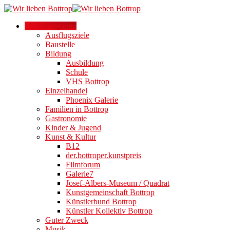
Alle Kategorien
Ausflugsziele
Baustelle
Bildung
Ausbildung
Schule
VHS Bottrop
Einzelhandel
Phoenix Galerie
Familien in Bottrop
Gastronomie
Kinder & Jugend
Kunst & Kultur
B12
der.bottroper.kunstpreis
Filmforum
Galerie7
Josef-Albers-Museum / Quadrat
Kunstgemeinschaft Bottrop
Künstlerbund Bottrop
Künstler Kollektiv Bottrop
Guter Zweck
Musik