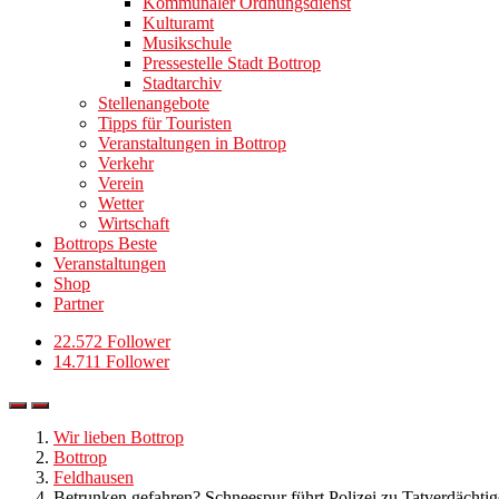
Kommunaler Ordnungsdienst
Kulturamt
Musikschule
Pressestelle Stadt Bottrop
Stadtarchiv
Stellenangebote
Tipps für Touristen
Veranstaltungen in Bottrop
Verkehr
Verein
Wetter
Wirtschaft
Bottrops Beste
Veranstaltungen
Shop
Partner
22.572 Follower
14.711 Follower
Wir lieben Bottrop
Bottrop
Feldhausen
Betrunken gefahren? Schneespur führt Polizei zu Tatverdächti