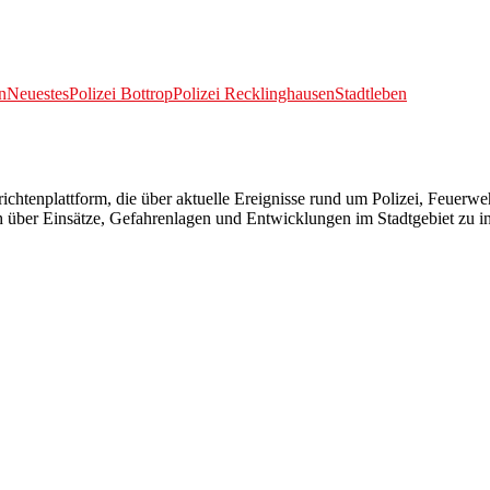
n
Neuestes
Polizei Bottrop
Polizei Recklinghausen
Stadtleben
richtenplattform, die über aktuelle Ereignisse rund um Polizei, Feuerw
hlich über Einsätze, Gefahrenlagen und Entwicklungen im Stadtgebiet zu