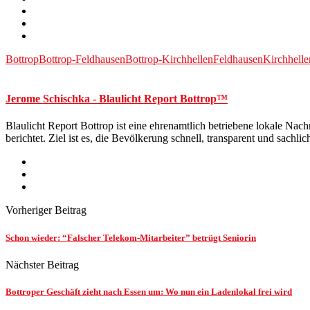
Bottrop
Bottrop-Feldhausen
Bottrop-Kirchhellen
Feldhausen
Kirchhelle
Jerome Schischka - Blaulicht Report Bottrop™
Blaulicht Report Bottrop ist eine ehrenamtlich betriebene lokale Nach
berichtet. Ziel ist es, die Bevölkerung schnell, transparent und sac
Vorheriger Beitrag
Schon wieder: “Falscher Telekom-Mitarbeiter” betrügt Seniorin
Nächster Beitrag
Bottroper Geschäft zieht nach Essen um: Wo nun ein Ladenlokal frei wird