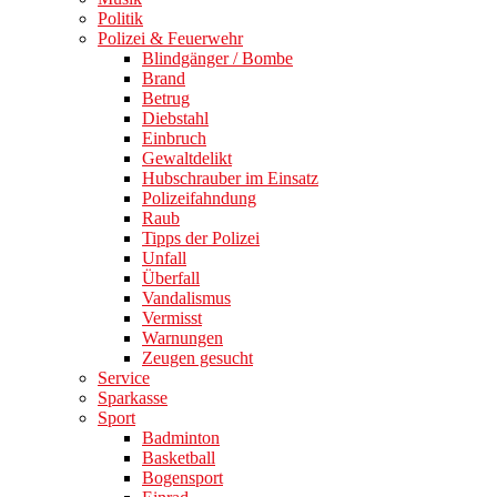
Politik
Polizei & Feuerwehr
Blindgänger / Bombe
Brand
Betrug
Diebstahl
Einbruch
Gewaltdelikt
Hubschrauber im Einsatz
Polizeifahndung
Raub
Tipps der Polizei
Unfall
Überfall
Vandalismus
Vermisst
Warnungen
Zeugen gesucht
Service
Sparkasse
Sport
Badminton
Basketball
Bogensport