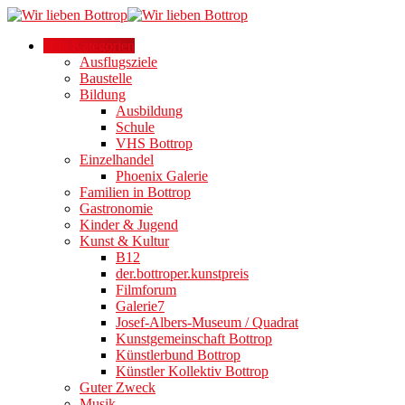
Alle Kategorien
Ausflugsziele
Baustelle
Bildung
Ausbildung
Schule
VHS Bottrop
Einzelhandel
Phoenix Galerie
Familien in Bottrop
Gastronomie
Kinder & Jugend
Kunst & Kultur
B12
der.bottroper.kunstpreis
Filmforum
Galerie7
Josef-Albers-Museum / Quadrat
Kunstgemeinschaft Bottrop
Künstlerbund Bottrop
Künstler Kollektiv Bottrop
Guter Zweck
Musik