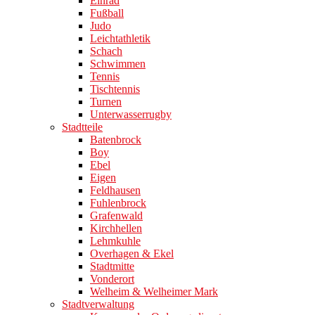
Einrad
Fußball
Judo
Leichtathletik
Schach
Schwimmen
Tennis
Tischtennis
Turnen
Unterwasserrugby
Stadtteile
Batenbrock
Boy
Ebel
Eigen
Feldhausen
Fuhlenbrock
Grafenwald
Kirchhellen
Lehmkuhle
Overhagen & Ekel
Stadtmitte
Vonderort
Welheim & Welheimer Mark
Stadtverwaltung