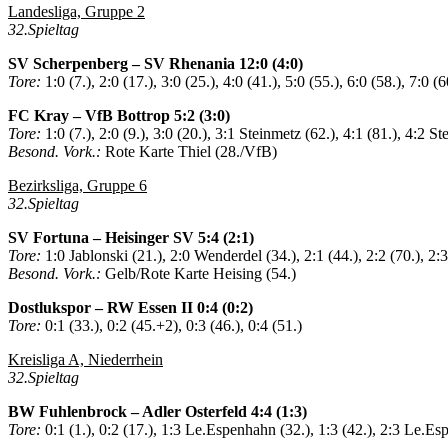
Landesliga, Gruppe 2
32.Spieltag
SV Scherpenberg – SV Rhenania 12:0 (4:0)
Tore:
1:0 (7.), 2:0 (17.), 3:0 (25.), 4:0 (41.), 5:0 (55.), 6:0 (58.), 7:0 (6
FC Kray – VfB Bottrop 5:2 (3:0)
Tore:
1:0 (7.), 2:0 (9.), 3:0 (20.), 3:1 Steinmetz (62.), 4:1 (81.), 4:2 St
Besond. Vork.:
Rote Karte Thiel (28./VfB)
Bezirksliga, Gruppe 6
32.Spieltag
SV Fortuna – Heisinger SV 5:4 (2:1)
Tore:
1:0 Jablonski (21.), 2:0 Wenderdel (34.), 2:1 (44.), 2:2 (70.), 2:
Besond. Vork.:
Gelb/Rote Karte Heising (54.)
Dostlukspor – RW Essen II 0:4 (0:2)
Tore:
0:1 (33.), 0:2 (45.+2), 0:3 (46.), 0:4 (51.)
Kreisliga A, Niederrhein
32.Spieltag
BW Fuhlenbrock – Adler Osterfeld 4:4 (1:3)
Tore:
0:1 (1.), 0:2 (17.), 1:3 Le.Espenhahn (32.), 1:3 (42.), 2:3 Le.Es