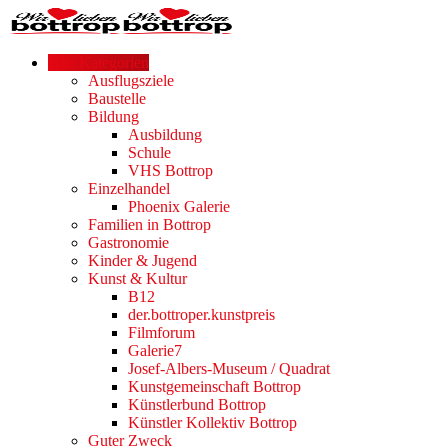
Alle Kategorien
Ausflugsziele
Baustelle
Bildung
Ausbildung
Schule
VHS Bottrop
Einzelhandel
Phoenix Galerie
Familien in Bottrop
Gastronomie
Kinder & Jugend
Kunst & Kultur
B12
der.bottroper.kunstpreis
Filmforum
Galerie7
Josef-Albers-Museum / Quadrat
Kunstgemeinschaft Bottrop
Künstlerbund Bottrop
Künstler Kollektiv Bottrop
Guter Zweck