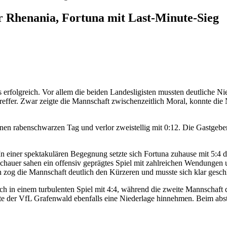
ür Rhenania, Fortuna mit Last-Minute-Sieg
 als erfolgreich. Vor allem die beiden Landesligisten mussten deutlic
reffer. Zwar zeigte die Mannschaft zwischenzeitlich Moral, konnte die N
en rabenschwarzen Tag und verlor zweistellig mit 0:12. Die Gastgeber
n einer spektakulären Begegnung setzte sich Fortuna zuhause mit 5:4 d
chauer sahen ein offensiv geprägtes Spiel mit zahlreichen Wendungen u
n zog die Mannschaft deutlich den Kürzeren und musste sich klar gesc
 sich in einem turbulenten Spiel mit 4:4, während die zweite Mannschaf
ste der VfL Grafenwald ebenfalls eine Niederlage hinnehmen. Beim abs