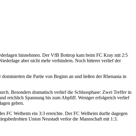
he Niederlagen hinnehmen. Der VfB Bottrop kam beim FC Kray mit 2:5
iederlage aber nicht mehr verhindern. Noch bitterer verlief der
 dominierten die Partie von Beginn an und ließen der Rhenania in
urch. Besonders dramatisch verlief die Schlussphase: Zwei Treffer in
nd reichlich Spannung bis zum Abpfiff. Weniger erfolgreich verlief
hlagen geben.
t des FC Welheim ein 3:3 erreichte. Der FC Welheim durfte dagegen
tiegsbedrohten Union Neustadt verlor die Mannschaft mit 1:3.