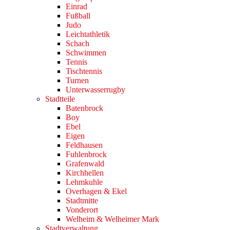
Einrad
Fußball
Judo
Leichtathletik
Schach
Schwimmen
Tennis
Tischtennis
Turnen
Unterwasserrugby
Stadtteile
Batenbrock
Boy
Ebel
Eigen
Feldhausen
Fuhlenbrock
Grafenwald
Kirchhellen
Lehmkuhle
Overhagen & Ekel
Stadtmitte
Vonderort
Welheim & Welheimer Mark
Stadtverwaltung