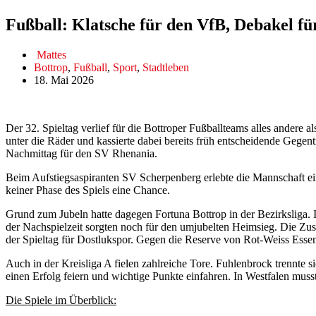
Fußball: Klatsche für den VfB, Debakel f
Mattes
Bottrop
,
Fußball
,
Sport
,
Stadtleben
18. Mai 2026
Der 32. Spieltag verlief für die Bottroper Fußballteams alles andere
unter die Räder und kassierte dabei bereits früh entscheidende Gegent
Nachmittag für den SV Rhenania.
Beim Aufstiegsaspiranten SV Scherpenberg erlebte die Mannschaft ein
keiner Phase des Spiels eine Chance.
Grund zum Jubeln hatte dagegen Fortuna Bottrop in der Bezirksliga. I
der Nachspielzeit sorgten noch für den umjubelten Heimsieg. Die Zus
der Spieltag für Dostlukspor. Gegen die Reserve von Rot-Weiss Esse
Auch in der Kreisliga A fielen zahlreiche Tore. Fuhlenbrock trennte
einen Erfolg feiern und wichtige Punkte einfahren. In Westfalen mus
Die Spiele im Überblick: