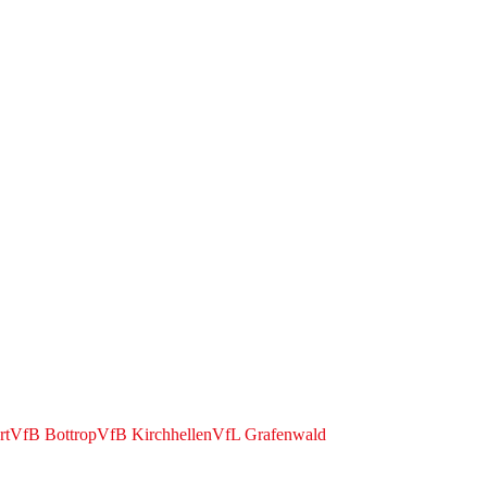
rt
VfB Bottrop
VfB Kirchhellen
VfL Grafenwald