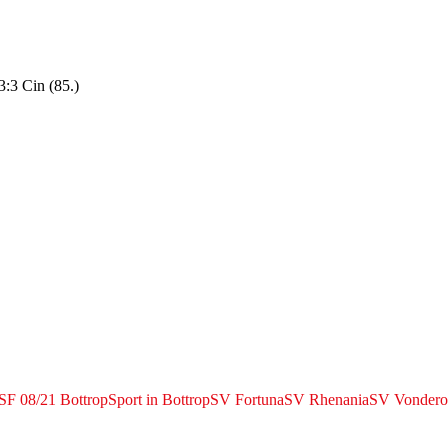
 3:3 Cin (85.)
SF 08/21 Bottrop
Sport in Bottrop
SV Fortuna
SV Rhenania
SV Vondero