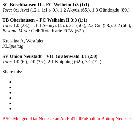
SC Buschhausen II – FC Welheim 1:3 (1:1)
Tore:
0:1 Avci (12.), 1:1 (40.), 1:2 Akyüz (65.), 1:3 Gündogdu (89.)
TB Oberhausen – FC Welheim II 3:3 (1:1)
Tore:
1:0 (28.), 1:1 T.Senüyz (45.), 2:1 (50.), 2:2 Cin (58.), 3:2 (66.),
Besond. Vork.:
Gelb/Rote Karte FCW (67.)
Kreisliga A, Westfalen
32.Spieltag
SV Union Neustadt – VfL Grafenwald 3:1 (2:0)
Tore:
1:0 (6.), 2:0 (35.), 2:1 Knipping (62.), 3:1 (72.)
Share this:
BSG Mengede
Dat Neueste aus'm Fußball
Fußball in Bottrop
Neuestes