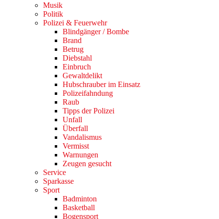
Musik
Politik
Polizei & Feuerwehr
Blindgänger / Bombe
Brand
Betrug
Diebstahl
Einbruch
Gewaltdelikt
Hubschrauber im Einsatz
Polizeifahndung
Raub
Tipps der Polizei
Unfall
Überfall
Vandalismus
Vermisst
Warnungen
Zeugen gesucht
Service
Sparkasse
Sport
Badminton
Basketball
Bogensport