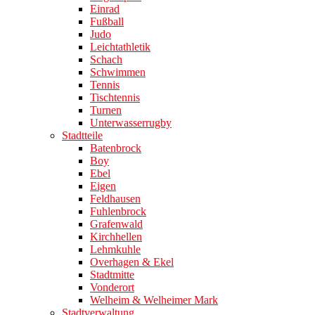
Einrad
Fußball
Judo
Leichtathletik
Schach
Schwimmen
Tennis
Tischtennis
Turnen
Unterwasserrugby
Stadtteile
Batenbrock
Boy
Ebel
Eigen
Feldhausen
Fuhlenbrock
Grafenwald
Kirchhellen
Lehmkuhle
Overhagen & Ekel
Stadtmitte
Vonderort
Welheim & Welheimer Mark
Stadtverwaltung