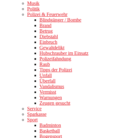
Musik
Politik
Polizei & Feuerwehr
Blindgänger / Bombe
Brand
Betrug
Diebstahl
Einbruch
Gewaltdelikt
Hubschrauber im Einsatz
Polizeifahndung
Raub
Tipps der Polizei
Unfall
Überfall
Vandalismus
Vermisst
Warnungen
Zeugen gesucht
Service
Sparkasse
Sport
Badminton
Basketball
Bogensport