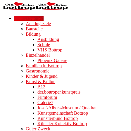
Alle Kategorien
Ausflugsziele
Baustelle
Bildung
Ausbildung
Schule
VHS Bottrop
Einzelhandel
Phoenix Galerie
Familien in Bottrop
Gastronomie
Kinder & Jugend
Kunst & Kultur
B12
der.bottroper.kunstpreis
Filmforum
Galerie7
Josef-Albers-Museum / Quadrat
Kunstgemeinschaft Bottrop
Künstlerbund Bottrop
Künstler Kollektiv Bottrop
Guter Zweck