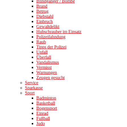
Blindgänger / Bombe
Brand
Betrug
Diebstahl
Einbruch
Gewaltdelikt
Hubschrauber im Einsatz
Polizeifahndung
Raub
Tipps der Polizei
Unfall
Überfall
Vandalismus
Vermisst
Warnungen
Zeugen gesucht
Service
Sparkasse
Sport
Badminton
Basketball
Bogensport
Einrad
Fußball
Judo