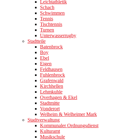
Leichtathletik
Schach
Schwimmen
Tennis
Tischtennis
Turnen
Unterwasserrugby
Stadtteile
Batenbrock
Boy
Ebel
Eigen
Feldhausen
Fuhlenbrock
Grafenwald
Kirchhellen
Lehmkuhle
Overhagen & Ekel
Stadtmitte
Vonderort
Welheim & Welheimer Mark
Stadtverwaltung
Kommunaler Ordnungsdienst
Kulturamt
Musikschule