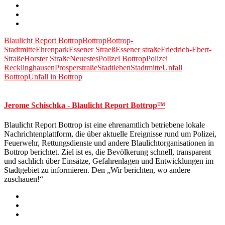
Blaulicht Report Bottrop
Bottrop
Bottrop-
Stadtmitte
Ehrenpark
Essener Straeß
Essener straße
Friedrich-Ebert-
Straße
Horster Straße
Neuestes
Polizei Bottrop
Polizei
Recklinghausen
Prosperstraße
Stadtleben
Stadtmitte
Unfall
Bottrop
Unfall in Bottrop
Jerome Schischka - Blaulicht Report Bottrop™
Blaulicht Report Bottrop ist eine ehrenamtlich betriebene lokale
Nachrichtenplattform, die über aktuelle Ereignisse rund um Polizei,
Feuerwehr, Rettungsdienste und andere Blaulichtorganisationen in
Bottrop berichtet. Ziel ist es, die Bevölkerung schnell, transparent
und sachlich über Einsätze, Gefahrenlagen und Entwicklungen im
Stadtgebiet zu informieren. Den „Wir berichten, wo andere
zuschauen!“