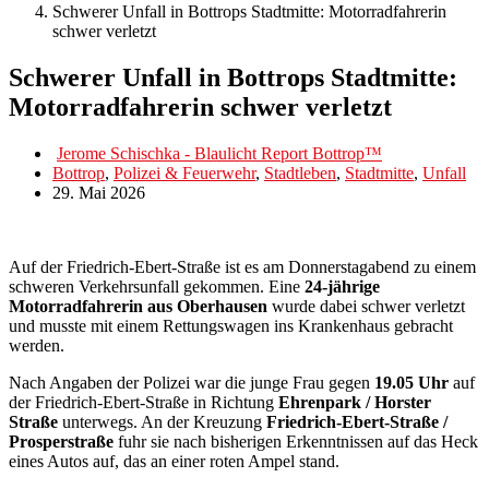
Schwerer Unfall in Bottrops Stadtmitte: Motorradfahrerin
schwer verletzt
Schwerer Unfall in Bottrops Stadtmitte:
Motorradfahrerin schwer verletzt
Jerome Schischka - Blaulicht Report Bottrop™
Bottrop
,
Polizei & Feuerwehr
,
Stadtleben
,
Stadtmitte
,
Unfall
29. Mai 2026
Auf der Friedrich-Ebert-Straße ist es am Donnerstagabend zu einem
schweren Verkehrsunfall gekommen. Eine
24-jährige
Motorradfahrerin aus Oberhausen
wurde dabei schwer verletzt
und musste mit einem Rettungswagen ins Krankenhaus gebracht
werden.
Nach Angaben der Polizei war die junge Frau gegen
19.05 Uhr
auf
der Friedrich-Ebert-Straße in Richtung
Ehrenpark / Horster
Straße
unterwegs. An der Kreuzung
Friedrich-Ebert-Straße /
Prosperstraße
fuhr sie nach bisherigen Erkenntnissen auf das Heck
eines Autos auf, das an einer roten Ampel stand.