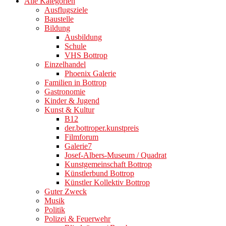
Alle Kategorien
Ausflugsziele
Baustelle
Bildung
Ausbildung
Schule
VHS Bottrop
Einzelhandel
Phoenix Galerie
Familien in Bottrop
Gastronomie
Kinder & Jugend
Kunst & Kultur
B12
der.bottroper.kunstpreis
Filmforum
Galerie7
Josef-Albers-Museum / Quadrat
Kunstgemeinschaft Bottrop
Künstlerbund Bottrop
Künstler Kollektiv Bottrop
Guter Zweck
Musik
Politik
Polizei & Feuerwehr