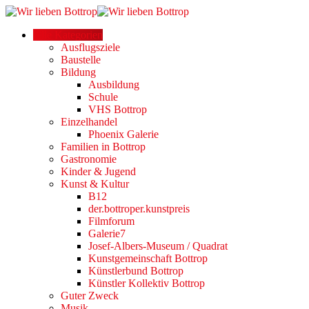
Alle Kategorien
Ausflugsziele
Baustelle
Bildung
Ausbildung
Schule
VHS Bottrop
Einzelhandel
Phoenix Galerie
Familien in Bottrop
Gastronomie
Kinder & Jugend
Kunst & Kultur
B12
der.bottroper.kunstpreis
Filmforum
Galerie7
Josef-Albers-Museum / Quadrat
Kunstgemeinschaft Bottrop
Künstlerbund Bottrop
Künstler Kollektiv Bottrop
Guter Zweck
Musik