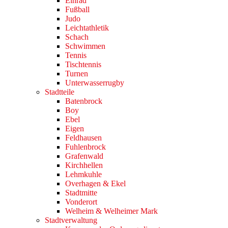
Einrad
Fußball
Judo
Leichtathletik
Schach
Schwimmen
Tennis
Tischtennis
Turnen
Unterwasserrugby
Stadtteile
Batenbrock
Boy
Ebel
Eigen
Feldhausen
Fuhlenbrock
Grafenwald
Kirchhellen
Lehmkuhle
Overhagen & Ekel
Stadtmitte
Vonderort
Welheim & Welheimer Mark
Stadtverwaltung