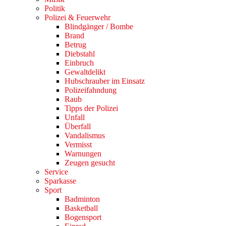
Politik
Polizei & Feuerwehr
Blindgänger / Bombe
Brand
Betrug
Diebstahl
Einbruch
Gewaltdelikt
Hubschrauber im Einsatz
Polizeifahndung
Raub
Tipps der Polizei
Unfall
Überfall
Vandalismus
Vermisst
Warnungen
Zeugen gesucht
Service
Sparkasse
Sport
Badminton
Basketball
Bogensport