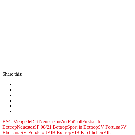
Share this:
BSG Mengede
Dat Neueste aus'm Fußball
Fußball in
Bottrop
Neuestes
SF 08/21 Bottrop
Sport in Bottrop
SV Fortuna
SV
Rhenania
SV Vonderort
VfB Bottrop
VfB Kirchhellen
VfL