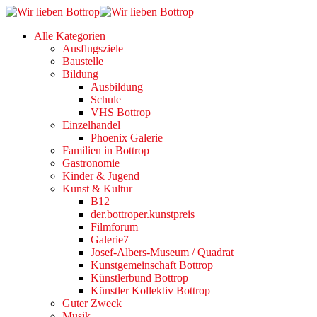
Alle Kategorien
Ausflugsziele
Baustelle
Bildung
Ausbildung
Schule
VHS Bottrop
Einzelhandel
Phoenix Galerie
Familien in Bottrop
Gastronomie
Kinder & Jugend
Kunst & Kultur
B12
der.bottroper.kunstpreis
Filmforum
Galerie7
Josef-Albers-Museum / Quadrat
Kunstgemeinschaft Bottrop
Künstlerbund Bottrop
Künstler Kollektiv Bottrop
Guter Zweck
Musik