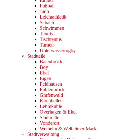
Einrad
Fußball
Judo
Leichtathletik
Schach
Schwimmen
Tennis
Tischtennis
Turnen
Unterwasserrugby
Stadtteile
Batenbrock
Boy
Ebel
Eigen
Feldhausen
Fuhlenbrock
Grafenwald
Kirchhellen
Lehmkuhle
Overhagen & Ekel
Stadtmitte
Vonderort
Welheim & Welheimer Mark
Stadtverwaltung