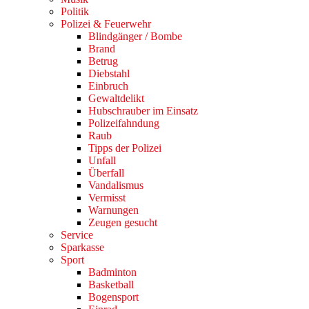
Politik
Polizei & Feuerwehr
Blindgänger / Bombe
Brand
Betrug
Diebstahl
Einbruch
Gewaltdelikt
Hubschrauber im Einsatz
Polizeifahndung
Raub
Tipps der Polizei
Unfall
Überfall
Vandalismus
Vermisst
Warnungen
Zeugen gesucht
Service
Sparkasse
Sport
Badminton
Basketball
Bogensport