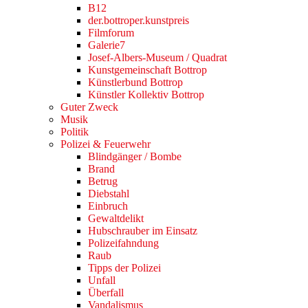
B12
der.bottroper.kunstpreis
Filmforum
Galerie7
Josef-Albers-Museum / Quadrat
Kunstgemeinschaft Bottrop
Künstlerbund Bottrop
Künstler Kollektiv Bottrop
Guter Zweck
Musik
Politik
Polizei & Feuerwehr
Blindgänger / Bombe
Brand
Betrug
Diebstahl
Einbruch
Gewaltdelikt
Hubschrauber im Einsatz
Polizeifahndung
Raub
Tipps der Polizei
Unfall
Überfall
Vandalismus