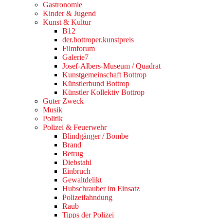
Gastronomie
Kinder & Jugend
Kunst & Kultur
B12
der.bottroper.kunstpreis
Filmforum
Galerie7
Josef-Albers-Museum / Quadrat
Kunstgemeinschaft Bottrop
Künstlerbund Bottrop
Künstler Kollektiv Bottrop
Guter Zweck
Musik
Politik
Polizei & Feuerwehr
Blindgänger / Bombe
Brand
Betrug
Diebstahl
Einbruch
Gewaltdelikt
Hubschrauber im Einsatz
Polizeifahndung
Raub
Tipps der Polizei