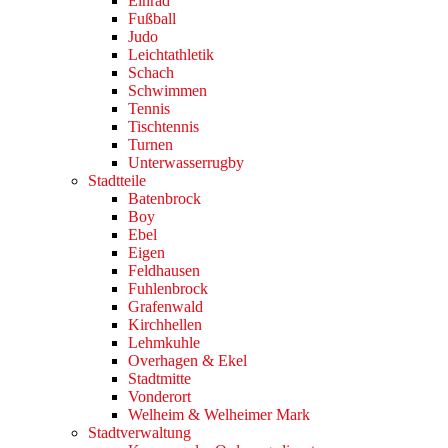
Einrad
Fußball
Judo
Leichtathletik
Schach
Schwimmen
Tennis
Tischtennis
Turnen
Unterwasserrugby
Stadtteile
Batenbrock
Boy
Ebel
Eigen
Feldhausen
Fuhlenbrock
Grafenwald
Kirchhellen
Lehmkuhle
Overhagen & Ekel
Stadtmitte
Vonderort
Welheim & Welheimer Mark
Stadtverwaltung