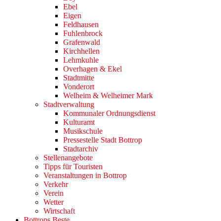
Ebel
Eigen
Feldhausen
Fuhlenbrock
Grafenwald
Kirchhellen
Lehmkuhle
Overhagen & Ekel
Stadtmitte
Vonderort
Welheim & Welheimer Mark
Stadtverwaltung
Kommunaler Ordnungsdienst
Kulturamt
Musikschule
Pressestelle Stadt Bottrop
Stadtarchiv
Stellenangebote
Tipps für Touristen
Veranstaltungen in Bottrop
Verkehr
Verein
Wetter
Wirtschaft
Bottrops Beste