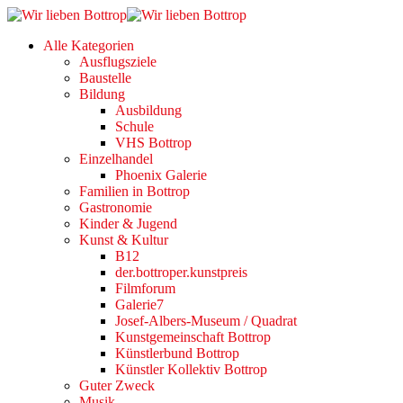
Alle Kategorien
Ausflugsziele
Baustelle
Bildung
Ausbildung
Schule
VHS Bottrop
Einzelhandel
Phoenix Galerie
Familien in Bottrop
Gastronomie
Kinder & Jugend
Kunst & Kultur
B12
der.bottroper.kunstpreis
Filmforum
Galerie7
Josef-Albers-Museum / Quadrat
Kunstgemeinschaft Bottrop
Künstlerbund Bottrop
Künstler Kollektiv Bottrop
Guter Zweck
Musik