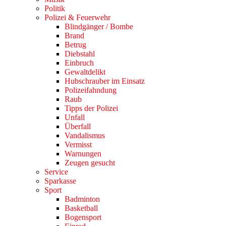
Politik
Polizei & Feuerwehr
Blindgänger / Bombe
Brand
Betrug
Diebstahl
Einbruch
Gewaltdelikt
Hubschrauber im Einsatz
Polizeifahndung
Raub
Tipps der Polizei
Unfall
Überfall
Vandalismus
Vermisst
Warnungen
Zeugen gesucht
Service
Sparkasse
Sport
Badminton
Basketball
Bogensport