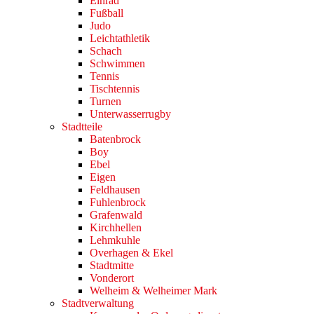
Einrad
Fußball
Judo
Leichtathletik
Schach
Schwimmen
Tennis
Tischtennis
Turnen
Unterwasserrugby
Stadtteile
Batenbrock
Boy
Ebel
Eigen
Feldhausen
Fuhlenbrock
Grafenwald
Kirchhellen
Lehmkuhle
Overhagen & Ekel
Stadtmitte
Vonderort
Welheim & Welheimer Mark
Stadtverwaltung