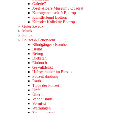
Galerie7
Josef-Albers-Museum / Quadrat
Kunstgemeinschaft Bottrop
Künstlerbund Bottrop
Künstler Kollektiv Bottrop
Guter Zweck
Musik
Politik
Polizei & Feuerwehr
Blindgänger / Bombe
Brand
Betrug
Diebstahl
Einbruch
Gewaltdelikt
Hubschrauber im Einsatz
Polizeifahndung
Raub
Tipps der Polizei
Unfall
Überfall
Vandalismus
Vermisst
Warnungen
Zeugen gesucht