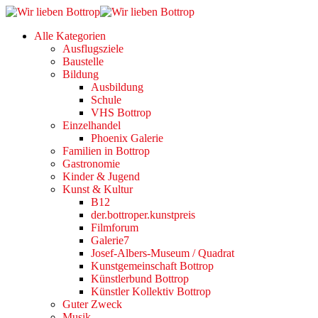
Alle Kategorien
Ausflugsziele
Baustelle
Bildung
Ausbildung
Schule
VHS Bottrop
Einzelhandel
Phoenix Galerie
Familien in Bottrop
Gastronomie
Kinder & Jugend
Kunst & Kultur
B12
der.bottroper.kunstpreis
Filmforum
Galerie7
Josef-Albers-Museum / Quadrat
Kunstgemeinschaft Bottrop
Künstlerbund Bottrop
Künstler Kollektiv Bottrop
Guter Zweck
Musik