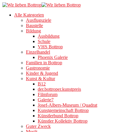
Alle Kategorien
Ausflugsziele
Baustelle
Bildung
Ausbildung
Schule
VHS Bottrop
Einzelhandel
Phoenix Galerie
Familien in Bottrop
Gastronomie
Kinder & Jugend
Kunst & Kultur
B12
der.bottroper.kunstpreis
Filmforum
Galerie7
Josef-Albers-Museum / Quadrat
Kunstgemeinschaft Bottrop
Künstlerbund Bottrop
Künstler Kollektiv Bottrop
Guter Zweck
Musik