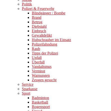
Politik
Polizei & Feuerwehr
Blindgänger / Bombe
Brand
Betrug
Diebstahl
Einbruch
Gewaltdelikt
Hubschrauber im Einsatz
Polizeifahndung
Raub
Tipps der Polizei
Unfall
Überfall
Vandalismus
Vermisst
Warnungen
Zeugen gesucht
Service
Sparkasse
Sport
Badminton
Basketball
Bogensport