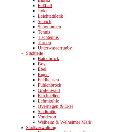
Einrad
Fußball
Judo
Leichtathletik
Schach
Schwimmen
Tennis
Tischtennis
Turnen
Unterwasserrugby
Stadtteile
Batenbrock
Boy
Ebel
Eigen
Feldhausen
Fuhlenbrock
Grafenwald
Kirchhellen
Lehmkuhle
Overhagen & Ekel
Stadtmitte
Vonderort
Welheim & Welheimer Mark
Stadtverwaltung