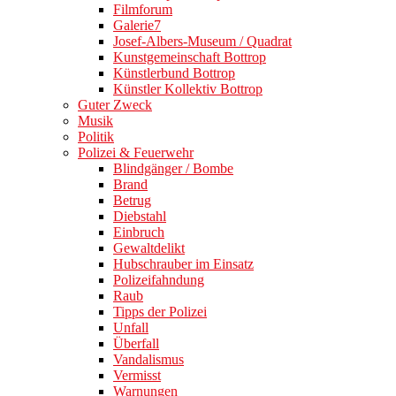
Filmforum
Galerie7
Josef-Albers-Museum / Quadrat
Kunstgemeinschaft Bottrop
Künstlerbund Bottrop
Künstler Kollektiv Bottrop
Guter Zweck
Musik
Politik
Polizei & Feuerwehr
Blindgänger / Bombe
Brand
Betrug
Diebstahl
Einbruch
Gewaltdelikt
Hubschrauber im Einsatz
Polizeifahndung
Raub
Tipps der Polizei
Unfall
Überfall
Vandalismus
Vermisst
Warnungen