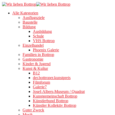
Alle Kategorien
Ausflugsziele
Baustelle
Bildung
Ausbildung
Schule
VHS Bottrop
Einzelhandel
Phoenix Galerie
Familien in Bottrop
Gastronomie
Kinder & Jugend
Kunst & Kultur
B12
der.bottroper.kunstpreis
Filmforum
Galerie7
Josef-Albers-Museum / Quadrat
Kunstgemeinschaft Bottrop
Künstlerbund Bottrop
Künstler Kollektiv Bottrop
Guter Zweck
Musik