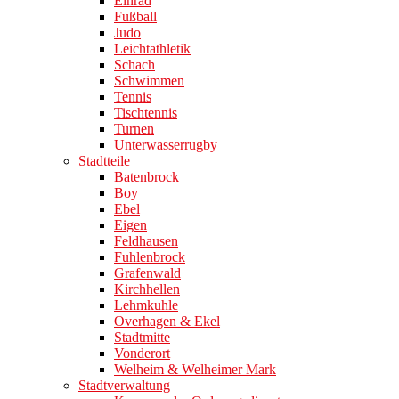
Einrad
Fußball
Judo
Leichtathletik
Schach
Schwimmen
Tennis
Tischtennis
Turnen
Unterwasserrugby
Stadtteile
Batenbrock
Boy
Ebel
Eigen
Feldhausen
Fuhlenbrock
Grafenwald
Kirchhellen
Lehmkuhle
Overhagen & Ekel
Stadtmitte
Vonderort
Welheim & Welheimer Mark
Stadtverwaltung