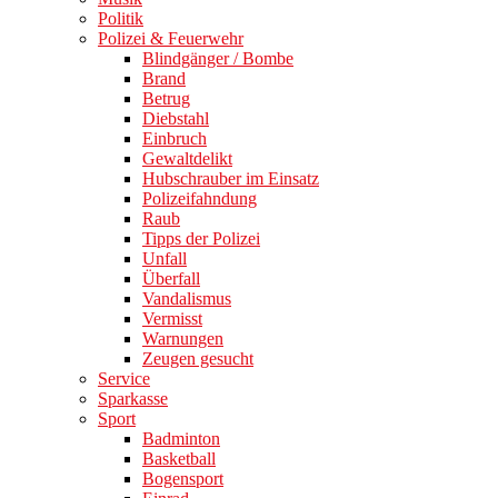
Politik
Polizei & Feuerwehr
Blindgänger / Bombe
Brand
Betrug
Diebstahl
Einbruch
Gewaltdelikt
Hubschrauber im Einsatz
Polizeifahndung
Raub
Tipps der Polizei
Unfall
Überfall
Vandalismus
Vermisst
Warnungen
Zeugen gesucht
Service
Sparkasse
Sport
Badminton
Basketball
Bogensport