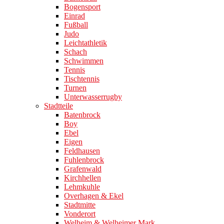
Bogensport
Einrad
Fußball
Judo
Leichtathletik
Schach
Schwimmen
Tennis
Tischtennis
Turnen
Unterwasserrugby
Stadtteile
Batenbrock
Boy
Ebel
Eigen
Feldhausen
Fuhlenbrock
Grafenwald
Kirchhellen
Lehmkuhle
Overhagen & Ekel
Stadtmitte
Vonderort
Welheim & Welheimer Mark