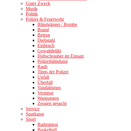
Guter Zweck
Musik
Politik
Polizei & Feuerwehr
Blindgänger / Bombe
Brand
Betrug
Diebstahl
Einbruch
Gewaltdelikt
Hubschrauber im Einsatz
Polizeifahndung
Raub
Tipps der Polizei
Unfall
Überfall
Vandalismus
Vermisst
Warnungen
Zeugen gesucht
Service
Sparkasse
Sport
Badminton
Basketball