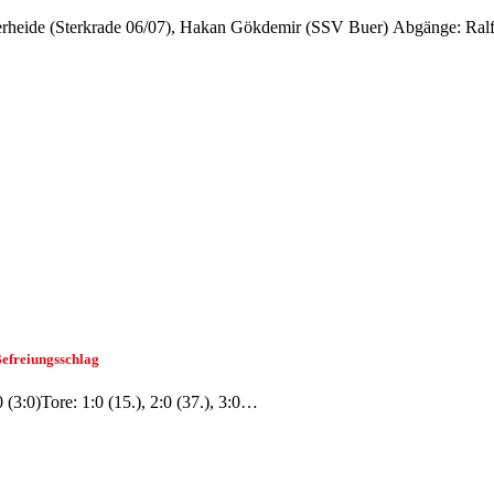
derheide (Sterkrade 06/07), Hakan Gökdemir (SSV Buer) Abgänge: Ra
Befreiungsschlag
3:0)Tore: 1:0 (15.), 2:0 (37.), 3:0…