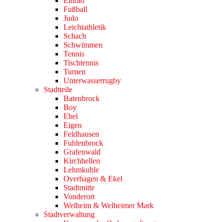
Einrad
Fußball
Judo
Leichtathletik
Schach
Schwimmen
Tennis
Tischtennis
Turnen
Unterwasserrugby
Stadtteile
Batenbrock
Boy
Ebel
Eigen
Feldhausen
Fuhlenbrock
Grafenwald
Kirchhellen
Lehmkuhle
Overhagen & Ekel
Stadtmitte
Vonderort
Welheim & Welheimer Mark
Stadtverwaltung