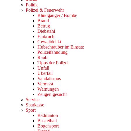
Politik
Polizei & Feuerwehr
Blindgänger / Bombe
Brand
Betrug
Diebstahl
Einbruch
Gewaltdelikt
Hubschrauber im Einsatz
Polizeifahndung
Raub
Tipps der Polizei
Unfall
Überfall
Vandalismus
Vermisst
Warnungen
Zeugen gesucht
Service
Sparkasse
Sport
Badminton
Basketball
Bogensport