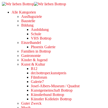
Alle Kategorien
Ausflugsziele
Baustelle
Bildung
Ausbildung
Schule
VHS Bottrop
Einzelhandel
Phoenix Galerie
Familien in Bottrop
Gastronomie
Kinder & Jugend
Kunst & Kultur
B12
der.bottroper.kunstpreis
Filmforum
Galerie7
Josef-Albers-Museum / Quadrat
Kunstgemeinschaft Bottrop
Künstlerbund Bottrop
Künstler Kollektiv Bottrop
Guter Zweck
Musik