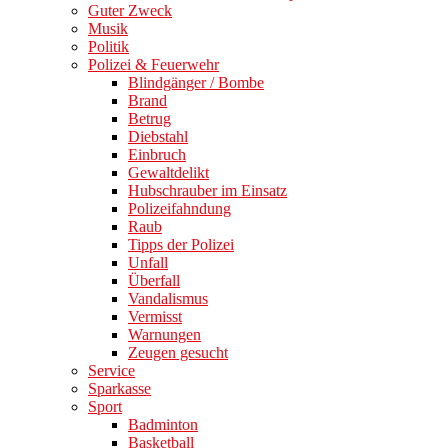
Guter Zweck
Musik
Politik
Polizei & Feuerwehr
Blindgänger / Bombe
Brand
Betrug
Diebstahl
Einbruch
Gewaltdelikt
Hubschrauber im Einsatz
Polizeifahndung
Raub
Tipps der Polizei
Unfall
Überfall
Vandalismus
Vermisst
Warnungen
Zeugen gesucht
Service
Sparkasse
Sport
Badminton
Basketball