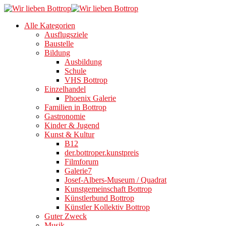
Alle Kategorien
Ausflugsziele
Baustelle
Bildung
Ausbildung
Schule
VHS Bottrop
Einzelhandel
Phoenix Galerie
Familien in Bottrop
Gastronomie
Kinder & Jugend
Kunst & Kultur
B12
der.bottroper.kunstpreis
Filmforum
Galerie7
Josef-Albers-Museum / Quadrat
Kunstgemeinschaft Bottrop
Künstlerbund Bottrop
Künstler Kollektiv Bottrop
Guter Zweck
Musik