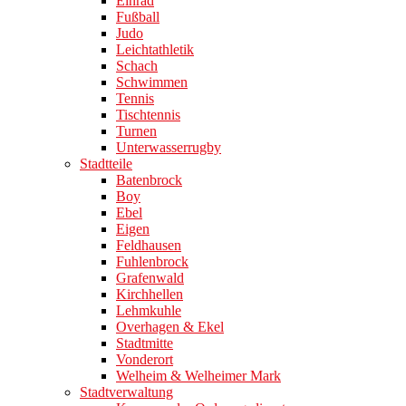
Einrad
Fußball
Judo
Leichtathletik
Schach
Schwimmen
Tennis
Tischtennis
Turnen
Unterwasserrugby
Stadtteile
Batenbrock
Boy
Ebel
Eigen
Feldhausen
Fuhlenbrock
Grafenwald
Kirchhellen
Lehmkuhle
Overhagen & Ekel
Stadtmitte
Vonderort
Welheim & Welheimer Mark
Stadtverwaltung