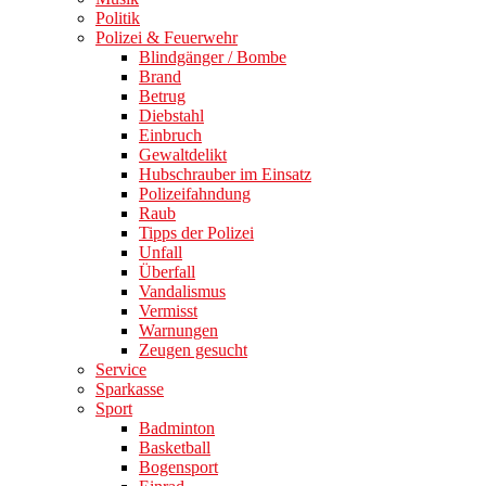
Politik
Polizei & Feuerwehr
Blindgänger / Bombe
Brand
Betrug
Diebstahl
Einbruch
Gewaltdelikt
Hubschrauber im Einsatz
Polizeifahndung
Raub
Tipps der Polizei
Unfall
Überfall
Vandalismus
Vermisst
Warnungen
Zeugen gesucht
Service
Sparkasse
Sport
Badminton
Basketball
Bogensport