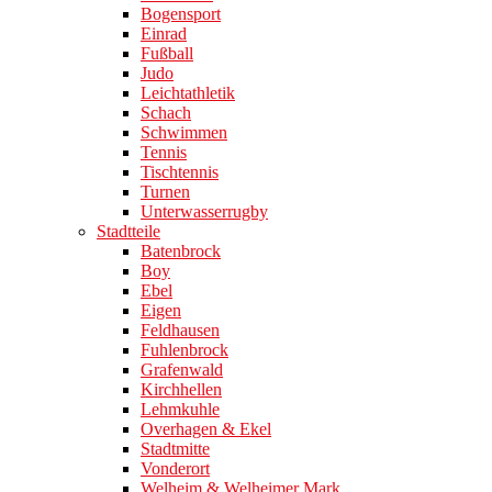
Bogensport
Einrad
Fußball
Judo
Leichtathletik
Schach
Schwimmen
Tennis
Tischtennis
Turnen
Unterwasserrugby
Stadtteile
Batenbrock
Boy
Ebel
Eigen
Feldhausen
Fuhlenbrock
Grafenwald
Kirchhellen
Lehmkuhle
Overhagen & Ekel
Stadtmitte
Vonderort
Welheim & Welheimer Mark