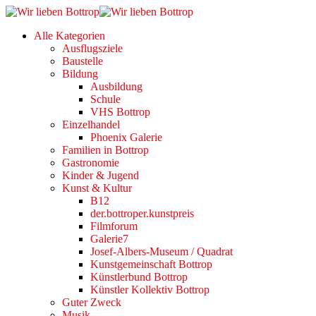
Alle Kategorien
Ausflugsziele
Baustelle
Bildung
Ausbildung
Schule
VHS Bottrop
Einzelhandel
Phoenix Galerie
Familien in Bottrop
Gastronomie
Kinder & Jugend
Kunst & Kultur
B12
der.bottroper.kunstpreis
Filmforum
Galerie7
Josef-Albers-Museum / Quadrat
Kunstgemeinschaft Bottrop
Künstlerbund Bottrop
Künstler Kollektiv Bottrop
Guter Zweck
Musik