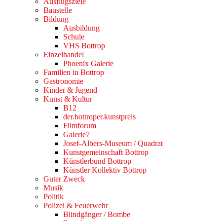
Ausflugsziele
Baustelle
Bildung
Ausbildung
Schule
VHS Bottrop
Einzelhandel
Phoenix Galerie
Familien in Bottrop
Gastronomie
Kinder & Jugend
Kunst & Kultur
B12
der.bottroper.kunstpreis
Filmforum
Galerie7
Josef-Albers-Museum / Quadrat
Kunstgemeinschaft Bottrop
Künstlerbund Bottrop
Künstler Kollektiv Bottrop
Guter Zweck
Musik
Politik
Polizei & Feuerwehr
Blindgänger / Bombe