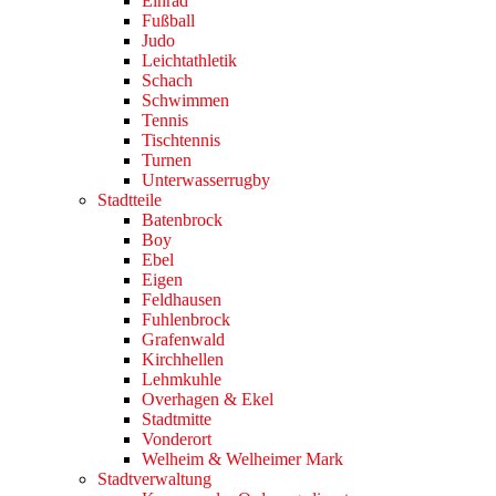
Einrad
Fußball
Judo
Leichtathletik
Schach
Schwimmen
Tennis
Tischtennis
Turnen
Unterwasserrugby
Stadtteile
Batenbrock
Boy
Ebel
Eigen
Feldhausen
Fuhlenbrock
Grafenwald
Kirchhellen
Lehmkuhle
Overhagen & Ekel
Stadtmitte
Vonderort
Welheim & Welheimer Mark
Stadtverwaltung