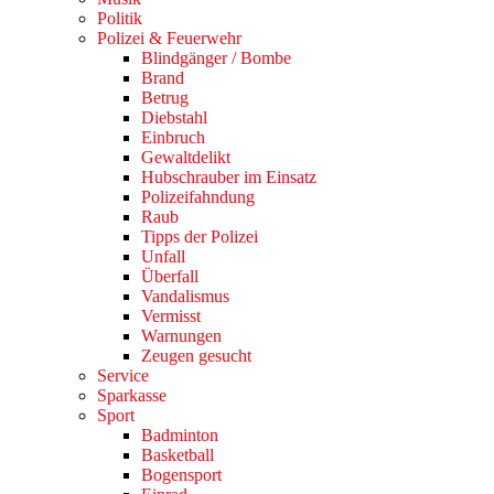
Politik
Polizei & Feuerwehr
Blindgänger / Bombe
Brand
Betrug
Diebstahl
Einbruch
Gewaltdelikt
Hubschrauber im Einsatz
Polizeifahndung
Raub
Tipps der Polizei
Unfall
Überfall
Vandalismus
Vermisst
Warnungen
Zeugen gesucht
Service
Sparkasse
Sport
Badminton
Basketball
Bogensport