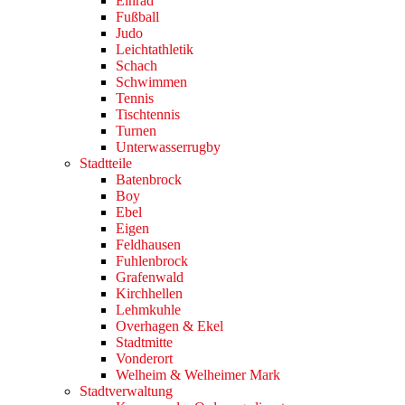
Einrad
Fußball
Judo
Leichtathletik
Schach
Schwimmen
Tennis
Tischtennis
Turnen
Unterwasserrugby
Stadtteile
Batenbrock
Boy
Ebel
Eigen
Feldhausen
Fuhlenbrock
Grafenwald
Kirchhellen
Lehmkuhle
Overhagen & Ekel
Stadtmitte
Vonderort
Welheim & Welheimer Mark
Stadtverwaltung