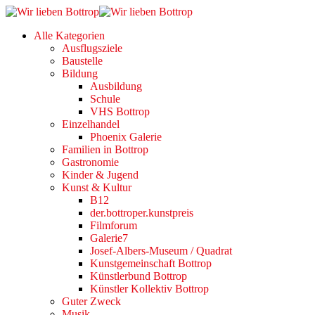
Alle Kategorien
Ausflugsziele
Baustelle
Bildung
Ausbildung
Schule
VHS Bottrop
Einzelhandel
Phoenix Galerie
Familien in Bottrop
Gastronomie
Kinder & Jugend
Kunst & Kultur
B12
der.bottroper.kunstpreis
Filmforum
Galerie7
Josef-Albers-Museum / Quadrat
Kunstgemeinschaft Bottrop
Künstlerbund Bottrop
Künstler Kollektiv Bottrop
Guter Zweck
Musik