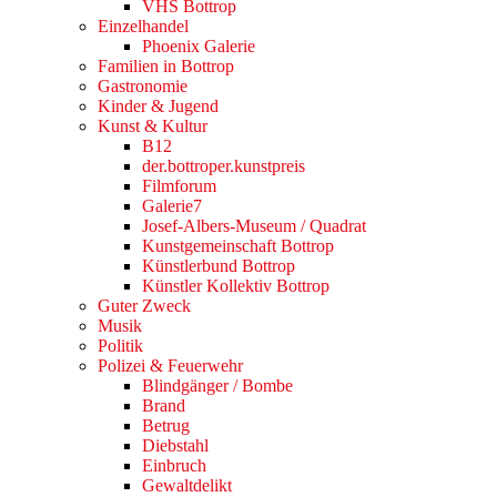
VHS Bottrop
Einzelhandel
Phoenix Galerie
Familien in Bottrop
Gastronomie
Kinder & Jugend
Kunst & Kultur
B12
der.bottroper.kunstpreis
Filmforum
Galerie7
Josef-Albers-Museum / Quadrat
Kunstgemeinschaft Bottrop
Künstlerbund Bottrop
Künstler Kollektiv Bottrop
Guter Zweck
Musik
Politik
Polizei & Feuerwehr
Blindgänger / Bombe
Brand
Betrug
Diebstahl
Einbruch
Gewaltdelikt