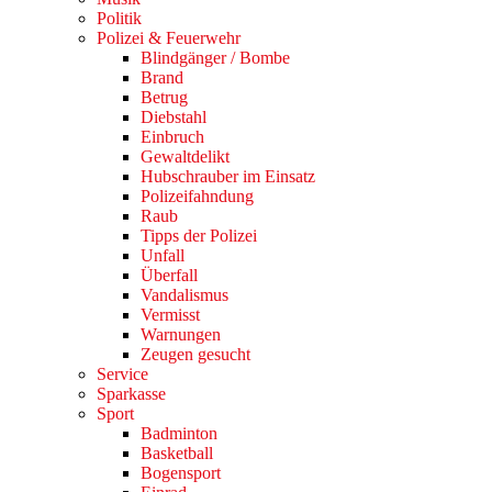
Politik
Polizei & Feuerwehr
Blindgänger / Bombe
Brand
Betrug
Diebstahl
Einbruch
Gewaltdelikt
Hubschrauber im Einsatz
Polizeifahndung
Raub
Tipps der Polizei
Unfall
Überfall
Vandalismus
Vermisst
Warnungen
Zeugen gesucht
Service
Sparkasse
Sport
Badminton
Basketball
Bogensport