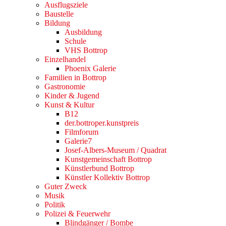
Ausflugsziele
Baustelle
Bildung
Ausbildung
Schule
VHS Bottrop
Einzelhandel
Phoenix Galerie
Familien in Bottrop
Gastronomie
Kinder & Jugend
Kunst & Kultur
B12
der.bottroper.kunstpreis
Filmforum
Galerie7
Josef-Albers-Museum / Quadrat
Kunstgemeinschaft Bottrop
Künstlerbund Bottrop
Künstler Kollektiv Bottrop
Guter Zweck
Musik
Politik
Polizei & Feuerwehr
Blindgänger / Bombe