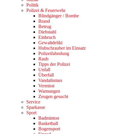
Politik
Polizei & Feuerwehr
Blindgänger / Bombe
Brand
Betrug
Diebstahl
Einbruch
Gewaltdelikt
Hubschrauber im Einsatz
Polizeifahndung
Raub
Tipps der Polizei
Unfall
Überfall
Vandalismus
Vermisst
Warnungen
Zeugen gesucht
Service
Sparkasse
Sport
Badminton
Basketball
Bogensport