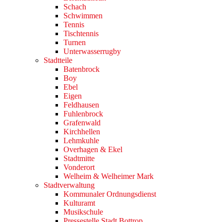
Schach
Schwimmen
Tennis
Tischtennis
Turnen
Unterwasserrugby
Stadtteile
Batenbrock
Boy
Ebel
Eigen
Feldhausen
Fuhlenbrock
Grafenwald
Kirchhellen
Lehmkuhle
Overhagen & Ekel
Stadtmitte
Vonderort
Welheim & Welheimer Mark
Stadtverwaltung
Kommunaler Ordnungsdienst
Kulturamt
Musikschule
Pressestelle Stadt Bottrop