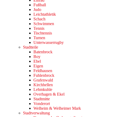
Einrad
Fußball
Judo
Leichtathletik
Schach
Schwimmen
Tennis
Tischtennis
Turnen
Unterwasserrugby
Stadtteile
Batenbrock
Boy
Ebel
Eigen
Feldhausen
Fuhlenbrock
Grafenwald
Kirchhellen
Lehmkuhle
Overhagen & Ekel
Stadtmitte
Vonderort
Welheim & Welheimer Mark
Stadtverwaltung