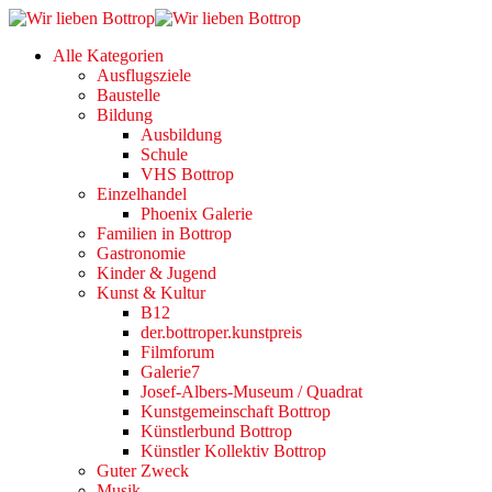
Alle Kategorien
Ausflugsziele
Baustelle
Bildung
Ausbildung
Schule
VHS Bottrop
Einzelhandel
Phoenix Galerie
Familien in Bottrop
Gastronomie
Kinder & Jugend
Kunst & Kultur
B12
der.bottroper.kunstpreis
Filmforum
Galerie7
Josef-Albers-Museum / Quadrat
Kunstgemeinschaft Bottrop
Künstlerbund Bottrop
Künstler Kollektiv Bottrop
Guter Zweck
Musik