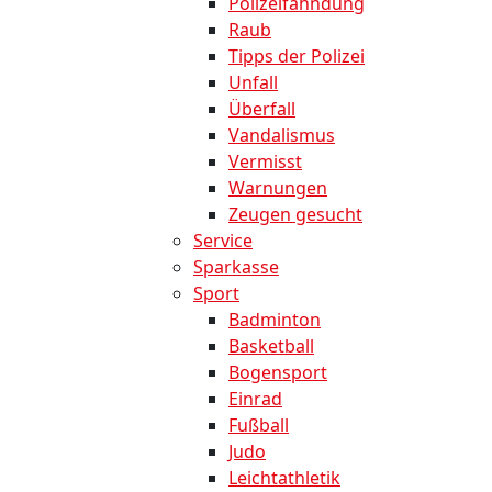
Polizeifahndung
Raub
Tipps der Polizei
Unfall
Überfall
Vandalismus
Vermisst
Warnungen
Zeugen gesucht
Service
Sparkasse
Sport
Badminton
Basketball
Bogensport
Einrad
Fußball
Judo
Leichtathletik