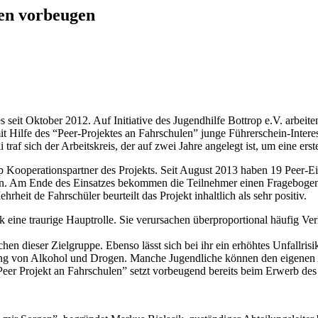
len vorbeugen
s seit Oktober 2012. Auf Initiative des Jugendhilfe Bottrop e.V. arbei
it Hilfe des “Peer-Projektes an Fahrschulen” junge Führerschein-Inte
f sich der Arbeitskreis, der auf zwei Jahre angelegt ist, um eine erst
op Kooperationspartner des Projekts. Seit August 2013 haben 19 Peer-E
ahren. Am Ende des Einsatzes bekommen die Teilnehmer einen Frageboge
rheit de Fahrschüler beurteilt das Projekt inhaltlich als sehr positiv.
k eine traurige Hauptrolle. Sie verursachen überproportional häufig Verk
en dieser Zielgruppe. Ebenso lässt sich bei ihr ein erhöhtes Unfallr
kung von Alkohol und Drogen. Manche Jugendliche können den eigenen 
Peer Projekt an Fahrschulen” setzt vorbeugend bereits beim Erwerb des