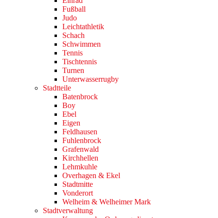
Einrad
Fußball
Judo
Leichtathletik
Schach
Schwimmen
Tennis
Tischtennis
Turnen
Unterwasserrugby
Stadtteile
Batenbrock
Boy
Ebel
Eigen
Feldhausen
Fuhlenbrock
Grafenwald
Kirchhellen
Lehmkuhle
Overhagen & Ekel
Stadtmitte
Vonderort
Welheim & Welheimer Mark
Stadtverwaltung