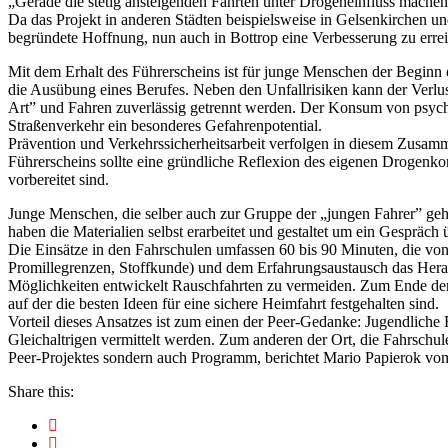
„Gerade die stetig ansteigenden Fahrten unter Drogeneinfluss machen 
Da das Projekt in anderen Städten beispielsweise in Gelsenkirchen u
begründete Hoffnung, nun auch in Bottrop eine Verbesserung zu erre
Mit dem Erhalt des Führerscheins ist für junge Menschen der Beginn 
die Ausübung eines Berufes. Neben den Unfallrisiken kann der Verlu
Art” und Fahren zuverlässig getrennt werden. Der Konsum von psych
Straßenverkehr ein besonderes Gefahrenpotential.
Prävention und Verkehrssicherheitsarbeit verfolgen in diesem Zusamm
Führerscheins sollte eine gründliche Reflexion des eigenen Drogenko
vorbereitet sind.
Junge Menschen, die selber auch zur Gruppe der „jungen Fahrer” gehö
haben die Materialien selbst erarbeitet und gestaltet um ein Gespräch
Die Einsätze in den Fahrschulen umfassen 60 bis 90 Minuten, die von
Promillegrenzen, Stoffkunde) und dem Erfahrungsaustausch das Heraus
Möglichkeiten entwickelt Rauschfahrten zu vermeiden. Zum Ende der „P
auf der die besten Ideen für eine sichere Heimfahrt festgehalten sind.
Vorteil dieses Ansatzes ist zum einen der Peer-Gedanke: Jugendlic
Gleichaltrigen vermittelt werden. Zum anderen der Ort, die Fahrschule,
Peer-Projektes sondern auch Programm, berichtet Mario Papierok vom 
Share this: