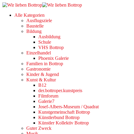
Alle Kategorien
Ausflugsziele
Baustelle
Bildung
Ausbildung
Schule
VHS Bottrop
Einzelhandel
Phoenix Galerie
Familien in Bottrop
Gastronomie
Kinder & Jugend
Kunst & Kultur
B12
der.bottroper.kunstpreis
Filmforum
Galerie7
Josef-Albers-Museum / Quadrat
Kunstgemeinschaft Bottrop
Künstlerbund Bottrop
Künstler Kollektiv Bottrop
Guter Zweck
Musik