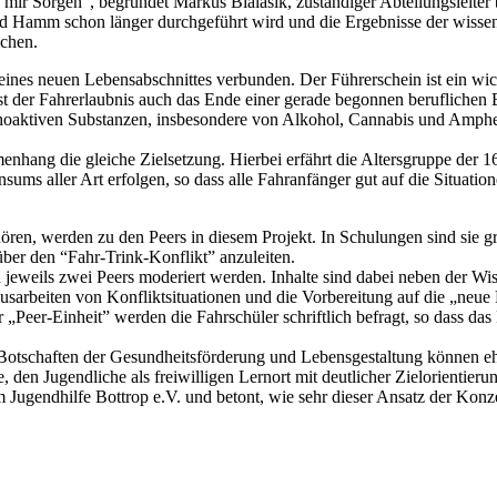
mir Sorgen”, begründet Markus Bialasik, zuständiger Abteilungsleiter 
nd Hamm schon länger durchgeführt wird und die Ergebnisse der wissens
ichen.
eines neuen Lebensabschnittes verbunden. Der Führerschein ist ein wi
st der Fahrerlaubnis auch das Ende einer gerade begonnen berufliche
oaktiven Substanzen, insbesondere von Alkohol, Cannabis und Ampheta
enhang die gleiche Zielsetzung. Hierbei erfährt die Altersgruppe der 1
nsums aller Art erfolgen, so dass alle Fahranfänger gut auf die Situa
ren, werden zu den Peers in diesem Projekt. In Schulungen sind sie gr
 über den “Fahr-Trink-Konflikt” anzuleiten.
 jeweils zwei Peers moderiert werden. Inhalte sind dabei neben der Wi
arbeiten von Konfliktsituationen und die Vorbereitung auf die „neue 
eer-Einheit” werden die Fahrschüler schriftlich befragt, so dass das 
he Botschaften der Gesundheitsförderung und Lebensgestaltung können
 den Jugendliche als freiwilligen Lernort mit deutlicher Zielorientieru
Jugendhilfe Bottrop e.V. und betont, wie sehr dieser Ansatz der Konze