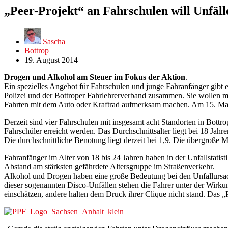
„Peer-Projekt“ an Fahrschulen will Unfäl
Sascha
Bottrop
19. August 2014
Drogen und Alkohol am Steuer im Fokus der Aktion
.
Ein spezielles Angebot für Fahrschulen und junge Fahranfänger gibt e
Polizei und der Bottroper Fahrlehrerverband zusammen. Sie wollen m
Fahrten mit dem Auto oder Kraftrad aufmerksam machen. Am 15. Mai tra
Derzeit sind vier Fahrschulen mit insgesamt acht Standorten in Bottr
Fahrschüler erreicht werden. Das Durchschnittsalter liegt bei 18 J
Die durchschnittliche Benotung liegt derzeit bei 1,9. Die übergroße Meh
Fahranfänger im Alter von 18 bis 24 Jahren haben in der Unfallstatisti
Abstand am stärksten gefährdete Altersgruppe im Straßenverkehr.
Alkohol und Drogen haben eine große Bedeutung bei den Unfallursach
dieser sogenannten Disco-Unfällen stehen die Fahrer unter der Wir
einschätzen, andere halten dem Druck ihrer Clique nicht stand. Das „