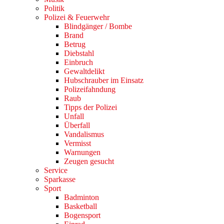
Politik
Polizei & Feuerwehr
Blindgänger / Bombe
Brand
Betrug
Diebstahl
Einbruch
Gewaltdelikt
Hubschrauber im Einsatz
Polizeifahndung
Raub
Tipps der Polizei
Unfall
Überfall
Vandalismus
Vermisst
Warnungen
Zeugen gesucht
Service
Sparkasse
Sport
Badminton
Basketball
Bogensport