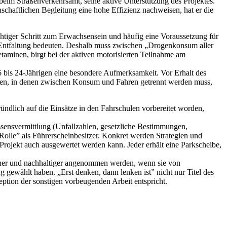
beim Straßenverkehrsamt, seine aktive Unterstützung des Projektes.
chaftlichen Begleitung eine hohe Effizienz nachweisen, hat er die
chtiger Schritt zum Erwachsensein und häufig eine Voraussetzung für
n Entfaltung bedeuten. Deshalb muss zwischen „Drogenkonsum aller
minen, birgt bei der aktiven motorisierten Teilnahme am
6 bis 24-Jährigen eine besondere Aufmerksamkeit. Vor Erhalt des
tionen, in denen zwischen Konsum und Fahren getrennt werden muss,
ündlich auf die Einsätze in den Fahrschulen vorbereitet worden,
ssensvermittlung (Unfallzahlen, gesetzliche Bestimmungen,
Rolle” als Führerscheinbesitzer. Konkret werden Strategien und
Projekt auch ausgewertet werden kann. Jeder erhält eine Parkscheibe,
 eher und nachhaltiger angenommen werden, wenn sie von
ng gewählt haben. „Erst denken, dann lenken ist” nicht nur Titel des
ption der sonstigen vorbeugenden Arbeit entspricht.