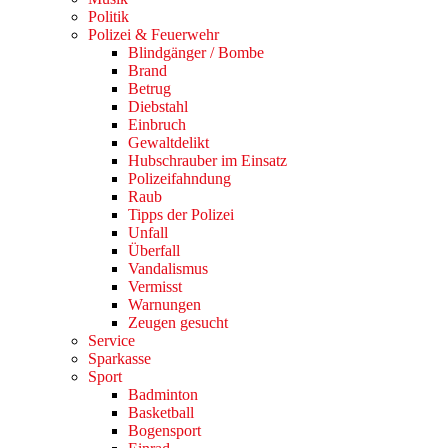
Politik
Polizei & Feuerwehr
Blindgänger / Bombe
Brand
Betrug
Diebstahl
Einbruch
Gewaltdelikt
Hubschrauber im Einsatz
Polizeifahndung
Raub
Tipps der Polizei
Unfall
Überfall
Vandalismus
Vermisst
Warnungen
Zeugen gesucht
Service
Sparkasse
Sport
Badminton
Basketball
Bogensport