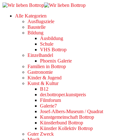
Alle Kategorien
Ausflugsziele
Baustelle
Bildung
Ausbildung
Schule
VHS Bottrop
Einzelhandel
Phoenix Galerie
Familien in Bottrop
Gastronomie
Kinder & Jugend
Kunst & Kultur
B12
der.bottroper.kunstpreis
Filmforum
Galerie7
Josef-Albers-Museum / Quadrat
Kunstgemeinschaft Bottrop
Künstlerbund Bottrop
Künstler Kollektiv Bottrop
Guter Zweck
Musik