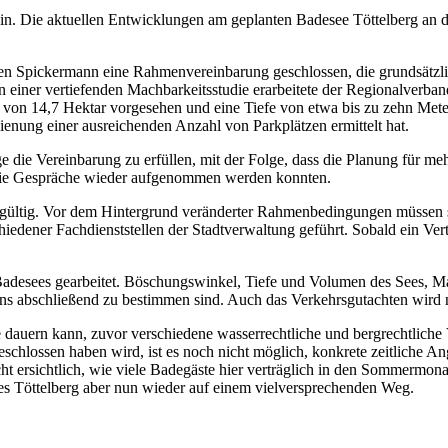
 ein. Die aktuellen Entwicklungen am geplanten Badesee Töttelberg an 
hmen Spickermann eine Rahmenvereinbarung geschlossen, die grundsätz
 einer vertiefenden Machbarkeitsstudie erarbeitete der Regionalverban
e von 14,7 Hektar vorgesehen und eine Tiefe von etwa bis zu zehn Mete
ung einer ausreichenden Anzahl von Parkplätzen ermittelt hat.
 die Vereinbarung zu erfüllen, mit der Folge, dass die Planung für meh
 die Gespräche wieder aufgenommen werden konnten.
n gültig. Vor dem Hintergrund veränderter Rahmenbedingungen müssen 
edener Fachdienststellen der Stadtverwaltung geführt. Sobald ein Vert
es Badesees gearbeitet. Böschungswinkel, Tiefe und Volumen des Sees,
ens abschließend zu bestimmen sind. Auch das Verkehrsgutachten wird n
e dauern kann, zuvor verschiedene wasserrechtliche und bergrechtliche 
lossen haben wird, ist es noch nicht möglich, konkrete zeitliche An
nicht ersichtlich, wie viele Badegäste hier verträglich in den Sommer
es Töttelberg aber nun wieder auf einem vielversprechenden Weg.