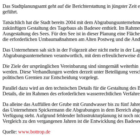
Das Stadtplanungsamt geht auf die Berichterstattung in jüngster Zeit
geführt.
Tatsächlich hat die Stadt bereits 2004 mit dem Abgrabungsunterne
zukünftigen Gestaltung des Tagebaus als Badesee enthielt. Im Rahmen
Ausgestaltung des Sees. Für den See ist in dieser Planung eine Fläch
die erforderlichen Umbaumaßnahmen am Alten Postweg und die Andien
Das Unternehmen sah sich in der Folgezeit aber nicht mehr in der Lage
Abgrabungsunternehmen verantwortlich, mit dem erfreulicherweise
Die Ziele der ursprünglichen Vereinbarung sind sinngemäß weiterhi
werden. Diese Verhandlungen werden derzeit unter Beteiligung verschi
politischen Gremien zur Entscheidung vorgelegt.
Parallel dazu wird an den technischen Details für die Gestaltung d
Details, die im Rahmen des erforderlichen wasserrechtlichen Verfahr
Da alleine das Auffüllen der Grube mit Grundwasser bis zu fünf Jahr
das Unternehmen Spickermann die Abgrabungen in dem Bereich abgesch
Verfügung steht. Aufgrund fehlender Infrastrukturplanung ist noch 
Vergleich zu den vergangenen Jahren ist die Entwicklung des Badese
Quelle:
www.bottrop.de