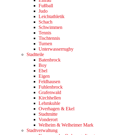
Einrad
Fußball
Judo
Leichtathletik
Schach
Schwimmen
Tennis
Tischtennis
Turnen
Unterwasserrugby
Stadtteile
Batenbrock
Boy
Ebel
Eigen
Feldhausen
Fuhlenbrock
Grafenwald
Kirchhellen
Lehmkuhle
Overhagen & Ekel
Stadtmitte
Vonderort
Welheim & Welheimer Mark
Stadtverwaltung