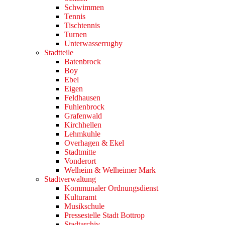
Schwimmen
Tennis
Tischtennis
Turnen
Unterwasserrugby
Stadtteile
Batenbrock
Boy
Ebel
Eigen
Feldhausen
Fuhlenbrock
Grafenwald
Kirchhellen
Lehmkuhle
Overhagen & Ekel
Stadtmitte
Vonderort
Welheim & Welheimer Mark
Stadtverwaltung
Kommunaler Ordnungsdienst
Kulturamt
Musikschule
Pressestelle Stadt Bottrop
Stadtarchiv