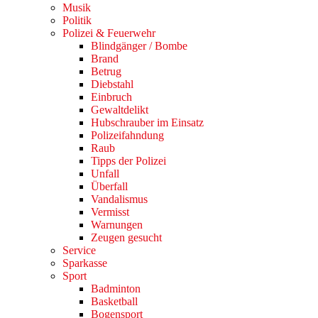
Musik
Politik
Polizei & Feuerwehr
Blindgänger / Bombe
Brand
Betrug
Diebstahl
Einbruch
Gewaltdelikt
Hubschrauber im Einsatz
Polizeifahndung
Raub
Tipps der Polizei
Unfall
Überfall
Vandalismus
Vermisst
Warnungen
Zeugen gesucht
Service
Sparkasse
Sport
Badminton
Basketball
Bogensport