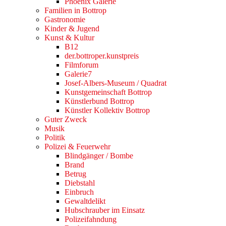
Phoenix Galerie
Familien in Bottrop
Gastronomie
Kinder & Jugend
Kunst & Kultur
B12
der.bottroper.kunstpreis
Filmforum
Galerie7
Josef-Albers-Museum / Quadrat
Kunstgemeinschaft Bottrop
Künstlerbund Bottrop
Künstler Kollektiv Bottrop
Guter Zweck
Musik
Politik
Polizei & Feuerwehr
Blindgänger / Bombe
Brand
Betrug
Diebstahl
Einbruch
Gewaltdelikt
Hubschrauber im Einsatz
Polizeifahndung