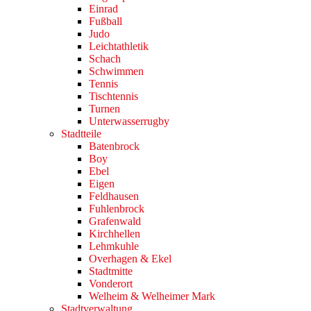
Einrad
Fußball
Judo
Leichtathletik
Schach
Schwimmen
Tennis
Tischtennis
Turnen
Unterwasserrugby
Stadtteile
Batenbrock
Boy
Ebel
Eigen
Feldhausen
Fuhlenbrock
Grafenwald
Kirchhellen
Lehmkuhle
Overhagen & Ekel
Stadtmitte
Vonderort
Welheim & Welheimer Mark
Stadtverwaltung