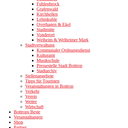
Fuhlenbrock
Grafenwald
Kirchhellen
Lehmkuhle
Overhagen & Ekel
Stadtmitte
Vonderort
Welheim & Welheimer Mark
Stadtverwaltung
Kommunaler Ordnungsdienst
Kulturamt
Musikschule
Pressestelle Stadt Bottrop
Stadtarchiv
Stellenangebote
Tipps für Touristen
Veranstaltungen in Bottrop
Verkehr
Verein
Wetter
Wirtschaft
Bottrops Beste
Veranstaltungen
Shop
Partner