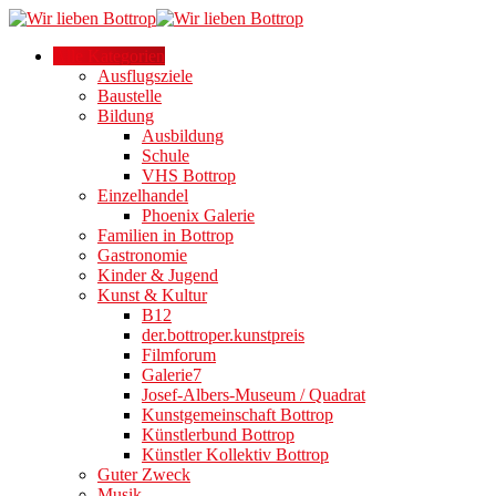
Alle Kategorien
Ausflugsziele
Baustelle
Bildung
Ausbildung
Schule
VHS Bottrop
Einzelhandel
Phoenix Galerie
Familien in Bottrop
Gastronomie
Kinder & Jugend
Kunst & Kultur
B12
der.bottroper.kunstpreis
Filmforum
Galerie7
Josef-Albers-Museum / Quadrat
Kunstgemeinschaft Bottrop
Künstlerbund Bottrop
Künstler Kollektiv Bottrop
Guter Zweck
Musik