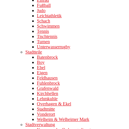
Einrad
Fußball
Judo
Leichtathletik
Schach
Schwimmen
Tennis
Tischtennis
Turnen
Unterwasserrugby
Stadtteile
Batenbrock
Boy
Ebel
Eigen
Feldhausen
Fuhlenbrock
Grafenwald
Kirchhellen
Lehmkuhle
Overhagen & Ekel
Stadtmitte
Vonderort
Welheim & Welheimer Mark
Stadtverwaltung