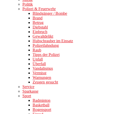
Politik
Polizei & Feuerwehr
Blindgänger / Bombe
Brand
Betrug
Diebstahl
Einbruch
Gewaltdelikt
Hubschrauber im Einsatz
Polizeifahndung
Raub
Tipps der Polizei
Unfall
Überfall
Vandalismus
Vermisst
Warnungen
Zeugen gesucht
Service
Sparkasse
Sport
Badminton
Basketball
Bogensport