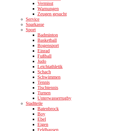
Vermisst
Warnungen
Zeugen gesucht
Service
Sparkasse
Sport
Badminton
Basketball
Bogensport
Einrad
Fußball
Judo
Leichtathletik
Schach
Schwimmen
Tennis
Tischtennis
Turnen
Unterwasserrugby
Stadtteile
Batenbrock
Boy
Ebel
Eigen
Feldhausen