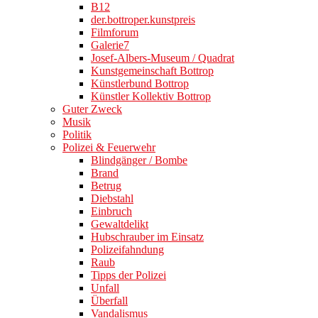
B12
der.bottroper.kunstpreis
Filmforum
Galerie7
Josef-Albers-Museum / Quadrat
Kunstgemeinschaft Bottrop
Künstlerbund Bottrop
Künstler Kollektiv Bottrop
Guter Zweck
Musik
Politik
Polizei & Feuerwehr
Blindgänger / Bombe
Brand
Betrug
Diebstahl
Einbruch
Gewaltdelikt
Hubschrauber im Einsatz
Polizeifahndung
Raub
Tipps der Polizei
Unfall
Überfall
Vandalismus