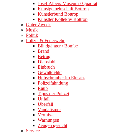
Josef-Albers-Museum / Quadrat
Kunstgemeinschaft Bottrop
Künstlerbund Bottrop
Künstler Kollektiv Bottrop
Guter Zweck
Musik
Politik
Polizei & Feuerwehr
Blindgänger / Bombe
Brand
Betrug
Diebstahl
Einbruch
Gewaltdelikt
Hubschrauber im Einsatz
Polizeifahndung
Raub
Tipps der Polizei
Unfall
Überfall
Vandalismus
Vermisst
Warnungen
Zeugen gesucht
Service