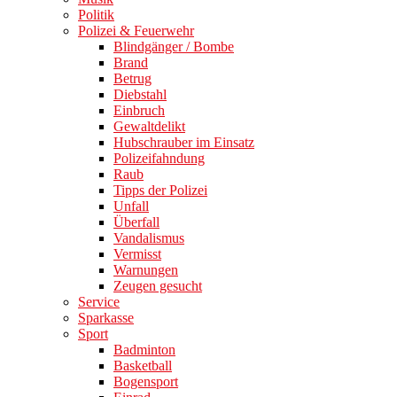
Politik
Polizei & Feuerwehr
Blindgänger / Bombe
Brand
Betrug
Diebstahl
Einbruch
Gewaltdelikt
Hubschrauber im Einsatz
Polizeifahndung
Raub
Tipps der Polizei
Unfall
Überfall
Vandalismus
Vermisst
Warnungen
Zeugen gesucht
Service
Sparkasse
Sport
Badminton
Basketball
Bogensport