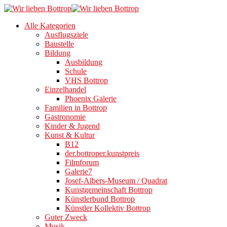
Alle Kategorien
Ausflugsziele
Baustelle
Bildung
Ausbildung
Schule
VHS Bottrop
Einzelhandel
Phoenix Galerie
Familien in Bottrop
Gastronomie
Kinder & Jugend
Kunst & Kultur
B12
der.bottroper.kunstpreis
Filmforum
Galerie7
Josef-Albers-Museum / Quadrat
Kunstgemeinschaft Bottrop
Künstlerbund Bottrop
Künstler Kollektiv Bottrop
Guter Zweck
Musik