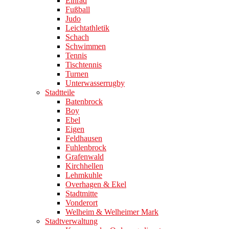
Einrad
Fußball
Judo
Leichtathletik
Schach
Schwimmen
Tennis
Tischtennis
Turnen
Unterwasserrugby
Stadtteile
Batenbrock
Boy
Ebel
Eigen
Feldhausen
Fuhlenbrock
Grafenwald
Kirchhellen
Lehmkuhle
Overhagen & Ekel
Stadtmitte
Vonderort
Welheim & Welheimer Mark
Stadtverwaltung