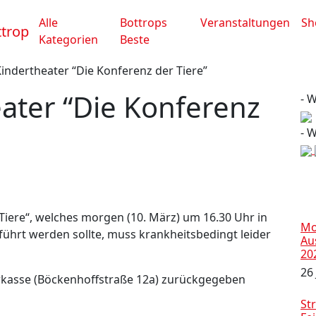
Alle
Bottrops
Veranstaltungen
Sh
Kategorien
Beste
indertheater “Die Konferenz der Tiere”
ater “Die Konferenz
- 
- 
Tiere“, welches morgen (10. März) um 16.30 Uhr in
Mo
ührt werden sollte, muss krankheitsbedingt leider
Au
20
26 
rkasse (Böckenhoffstraße 12a) zurückgegeben
Str