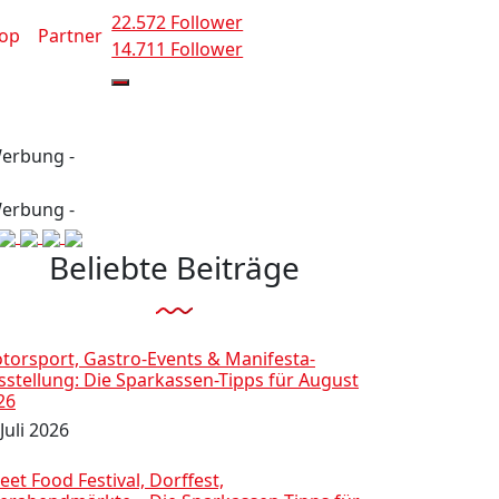
22.572 Follower
op
Partner
14.711 Follower
Werbung -
Werbung -
Beliebte Beiträge
torsport, Gastro-Events & Manifesta-
sstellung: Die Sparkassen-Tipps für August
26
Juli 2026
eet Food Festival, Dorffest,