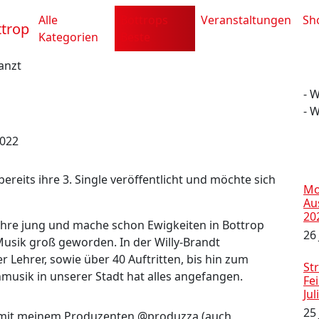
Alle
Bottrops
Veranstaltungen
Sh
Kategorien
Beste
anzt
- 
- 
2022
ereits ihre 3. Single veröffentlicht und möchte sich
Mo
Au
20
 Jahre jung und mache schon Ewigkeiten in Bottrop
26 
Musik groß geworden. In der Willy-Brandt
Lehrer, sowie über 40 Auftritten, bis hin zum
Str
nmusik in unserer Stadt hat alles angefangen.
Fe
Jul
25
ch mit meinem Produzenten @produzza (auch