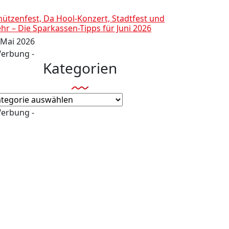
hützenfest, Da Hool-Konzert, Stadtfest und
hr – Die Sparkassen-Tipps für Juni 2026
 Mai 2026
Werbung -
Kategorien
tegorien
Werbung -