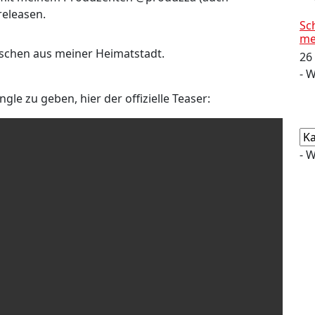
 releasen.
Sc
me
nschen aus meiner Heimatstadt.
26
- 
e zu geben, hier der offizielle Teaser:
Ka
- 